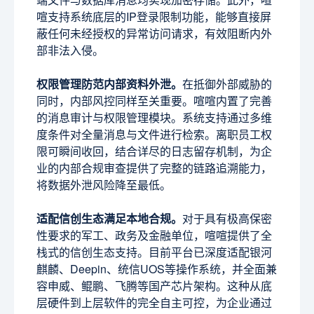
喧支持系统底层的IP登录限制功能，能够直接屏
蔽任何未经授权的异常访问请求，有效阻断内外
部非法入侵。
权限管理防范内部资料外泄。
在抵御外部威胁的
同时，内部风控同样至关重要。喧喧内置了完善
的消息审计与权限管理模块。系统支持通过多维
度条件对全量消息与文件进行检索。离职员工权
限可瞬间收回，结合详尽的日志留存机制，为企
业的内部合规审查提供了完整的链路追溯能力，
将数据外泄风险降至最低。
适配信创生态满足本地合规。
对于具有极高保密
性要求的军工、政务及金融单位，喧喧提供了全
栈式的信创生态支持。目前平台已深度适配银河
麒麟、Deepin、统信UOS等操作系统，并全面兼
容申威、鲲鹏、飞腾等国产芯片架构。这种从底
层硬件到上层软件的完全自主可控，为企业通过