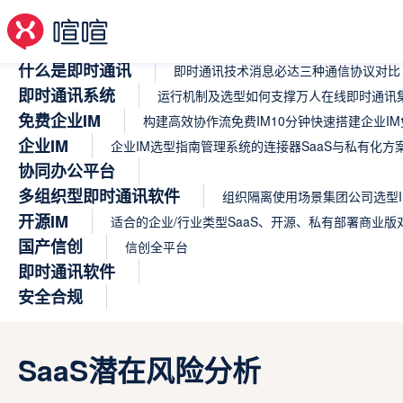
什么是即时通讯
即时通讯技术
消息必达
三种通信协议对比
即时通讯系统
运行机制及选型
如何支撑万人在线
即时通讯集
免费企业IM
构建高效协作流
免费IM
10分钟快速搭建企业IM
企业IM
企业IM选型指南
管理系统的连接器
SaaS与私有化方
协同办公平台
多组织型即时通讯软件
组织隔离使用场景
集团公司选型I
开源IM
适合的企业/行业类型
SaaS、开源、私有部署商业版
国产信创
信创全平台
即时通讯软件
安全合规
SaaS潜在风险分析