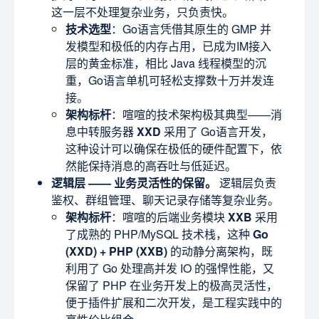
这一层不处理复杂业务，只负责快。
技术选型
：Go语言凭借其原生的 GMP 并
发模型和极低的内存占用，已成为IM接入
层的黄金标准，相比 Java 线程模型的沉
重，Go语言单机可轻松支撑数十万并发连
接。
架构标杆
：喧喧的技术架构极其典型——消
息中转服务器
XXD
采用了 Go语言开发，
这种设计可以确保在极低的硬件配置下，依
然能保持消息的高吞吐与低延迟。
逻辑层 —— 业务灵活性的保留。
逻辑层负责
鉴权、群组管理、聊天记录存储等复杂业务。
架构标杆
：喧喧的后端业务模块
XXB
采用
了成熟的 PHP/MySQL 技术栈，这种
Go
(XXD) + PHP (XXB)
的动静分离架构，既
利用了 Go 处理高并发 IO 的强悍性能，又
保留了 PHP 在业务开发上的极高灵活性，
便于插件扩展和二次开发，是工程实践中的