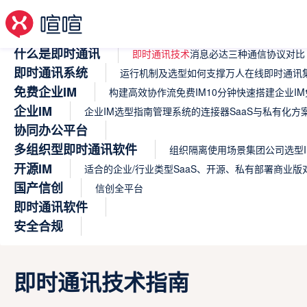
什么是即时通讯
即时通讯技术
消息必达
三种通信协议对比
即时通讯系统
运行机制及选型
如何支撑万人在线
即时通讯集
免费企业IM
构建高效协作流
免费IM
10分钟快速搭建企业IM
企业IM
企业IM选型指南
管理系统的连接器
SaaS与私有化方
协同办公平台
多组织型即时通讯软件
组织隔离使用场景
集团公司选型I
开源IM
适合的企业/行业类型
SaaS、开源、私有部署商业版
国产信创
信创全平台
即时通讯软件
安全合规
即时通讯技术指南