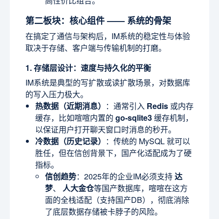
高性价比组合。
第二板块：核心组件 —— 系统的骨架
在搞定了通信与架构后，IM系统的稳定性与体验
取决于存储、客户端与传输机制的打磨。
1. 存储层设计：速度与持久化的平衡
IM系统是典型的写扩散或读扩散场景，对数据库
的写入压力极大。
热数据（近期消息）
：通常引入
Redis
或内存
缓存，比如喧喧内置的
go-sqlite3
缓存机制，
以保证用户打开聊天窗口时消息的秒开。
冷数据（历史记录）
：传统的 MySQL 就可以
胜任，但在信创背景下，国产化适配成为了硬
指标。
信创趋势
：2025年的企业IM必须支持
达
梦
、
人大金仓
等国产数据库，喧喧在这方
面的全栈适配（支持国产DB），彻底消除
了底层数据存储被卡脖子的风险。