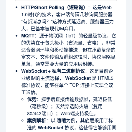
HTTP/Short Polling（短轮询）
：这是Web
1.0时代的技术，客户端每隔几秒询问服务器
“有新消息吗？”这种方式延迟高、服务器压力
大，已基本被现代IM弃用。
MQTT
：源于物联网（IoT）的轻量级协议，它
的优势在于包头极小（省流量、省电），非常
适合弱网环境和移动端推送，但在承载复杂的
富文本、文件传输及群组逻辑时，协议层略显
单薄，通常需要大量的应用层封装。
WebSocket + 私有二进制协议
：这是目前企
业级IM的主流选择，
WebSocket
是 HTML5
标准协议，能够在单个 TCP 连接上实现全双
工通信。
优势
：握手后直接传输数据帧，延迟极低
（毫秒级）；天然穿透防火墙（复用
80/443端口）；Web端支持极佳。
案例解析
：以
喧喧
为例，其底层采用了标
准的
WebSocket
协议，这使得它能够用同