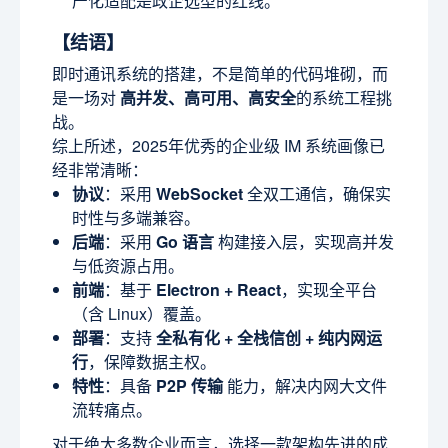
产化适配是政企选型的红线。
【结语】
即时通讯系统的搭建，不是简单的代码堆砌，而
是一场对
高并发、高可用、高安全
的系统工程挑
战。
综上所述，2025年优秀的企业级 IM 系统画像已
经非常清晰：
协议
：采用
WebSocket
全双工通信，确保实
时性与多端兼容。
后端
：采用
Go 语言
构建接入层，实现高并发
与低资源占用。
前端
：基于
Electron + React
，实现全平台
（含 Linux）覆盖。
部署
：支持
全私有化 + 全栈信创 + 纯内网运
行
，保障数据主权。
特性
：具备
P2P 传输
能力，解决内网大文件
流转痛点。
对于绝大多数企业而言，选择一款架构先进的成