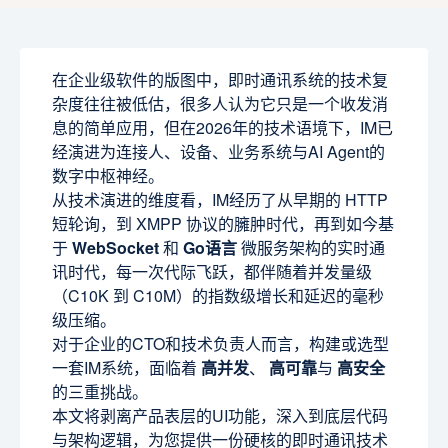
在企业级软件的版图中，即时通讯系统的技术复
杂度往往被低估，很多人认为它只是一个收发消
息的简单应用，但在2026年的技术语境下，IM已
经演进为连接人、设备、业务系统与AI Agent的
数字中枢神经。
从技术演进的维度看，IM经历了从早期的 HTTP
短轮询，到 XMPP 协议的臃肿时代，再到如今基
于
WebSocket
和
Go语言
微服务架构的实时通
讯时代，每一次代际飞跃，都伴随着并发量级
（C10K 到 C10M）的指数级增长和延迟的毫秒
级压缩。
对于企业的CTO和技术负责人而言，构建或选型
一套IM系统，面临着
高并发
、
高可靠
与
高安全
的三重挑战。
本文将剥离产品表层的UI功能，深入到底层代码
与架构逻辑，为您提供一份硬核的即时通讯技术