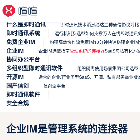
什么是即时通讯
即时通讯技术
消息必达
三种通信协议对比
即时通讯系统
运行机制及选型
如何支撑万人在线
即时通讯集
免费企业IM
构建高效协作流
免费IM
10分钟快速搭建企业IM
企业IM
企业IM选型指南
管理系统的连接器
SaaS与私有化方
协同办公平台
多组织型即时通讯软件
组织隔离使用场景
集团公司选型I
开源IM
适合的企业/行业类型
SaaS、开源、私有部署商业版
国产信创
信创全平台
即时通讯软件
安全合规
企业IM是管理系统的连接器