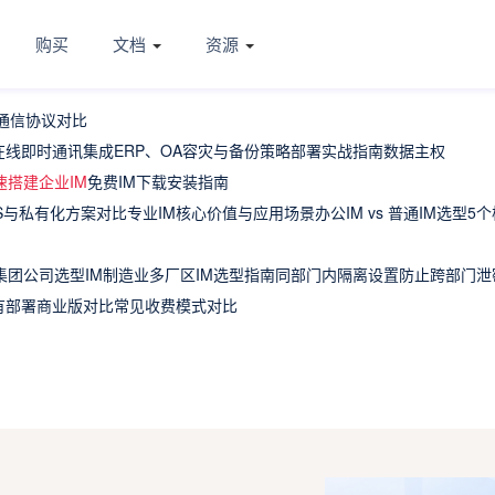
购买
文档
资源
通信协议对比
在线
即时通讯集成ERP、OA
容灾与备份策略
部署实战指南
数据主权
速搭建企业IM
免费IM下载安装指南
aS与私有化方案对比
专业IM核心价值与应用场景
办公IM vs 普通IM选型5
集团公司选型IM
制造业多厂区IM选型指南
同部门内隔离设置
防止跨部门泄
私有部署商业版对比
常见收费模式对比