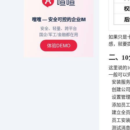
喧喧 — 安全可控的企业IM
安全、轻量、跨平台
国企/军工/金融都在用
如果只是
感，就要
体验DEMO
二、1
这里说的
一般可以
安装服
创建公
设置管
添加员
建立全
员工安
测试消