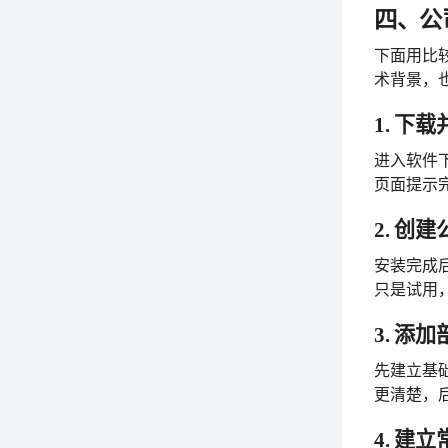
四、公
下面用比
术背景，
1. 下
进入软件
页面提示
2. 创
安装完成
只是试用
3. 添
先建立基
更清楚，
4. 建