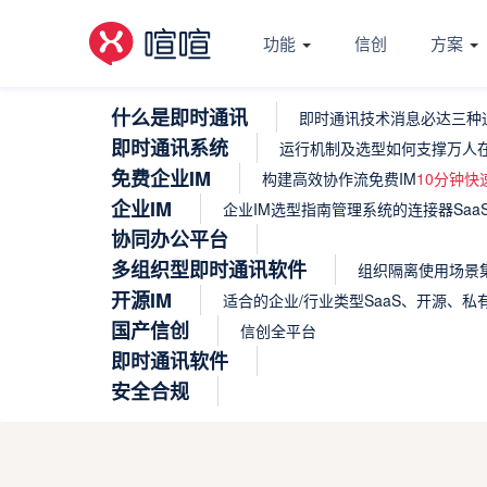
功能
信创
方案
什么是即时通讯
即时通讯技术
消息必达
三种
即时通讯系统
运行机制及选型
如何支撑万人
免费企业IM
构建高效协作流
免费IM
10分钟快
企业IM
企业IM选型指南
管理系统的连接器
Sa
协同办公平台
多组织型即时通讯软件
组织隔离使用场景
开源IM
适合的企业/行业类型
SaaS、开源、
国产信创
信创全平台
即时通讯软件
安全合规