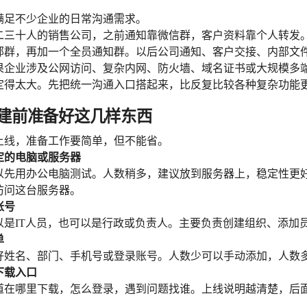
满足不少企业的日常沟通需求。
二三十人的销售公司，之前通知靠微信群，客户资料靠个人转发
部群，再加一个全员通知群。以后公司通知、客户交接、内部文
果企业涉及公网访问、复杂内网、防火墙、域名证书或大规模多
定得太大。先把统一沟通入口搭起来，比反复比较各种复杂功能
建前准备好这几样东西
上线，准备工作要简单，但不能省。
稳定的电脑或服务器
以先用办公电脑测试。人数稍多，建议放到服务器上，稳定性更
访问这台服务器。
账号
以是IT人员，也可以是行政或负责人。主要负责创建组织、添加
单
好姓名、部门、手机号或登录账号。人数少可以手动添加，人数
端下载入口
道在哪里下载，怎么登录，遇到问题找谁。上线说明越清楚，后