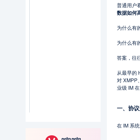
普通用户看
数据如何
为什么有的
为什么有
答案，往
从最早的
对 XMP
业级 IM
一、协议
在 IM