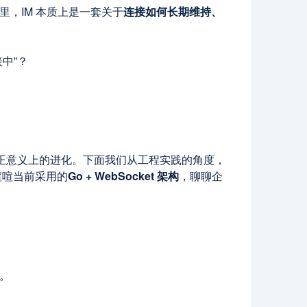
里，IM 本质上是一套关于
连接如何长期维持、
中”？
真正意义上的进化。下面我们从工程实践的角度，
合喧喧当前采用的
Go + WebSocket
架构
，聊聊企
阁。