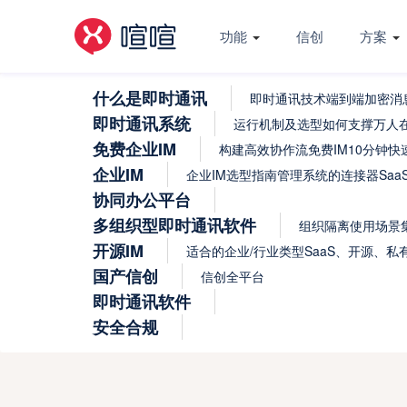
功能
信创
方案
什么是即时通讯
即时通讯技术
端到端加密
消
即时通讯系统
运行机制及选型
如何支撑万人
免费企业IM
构建高效协作流
免费IM
10分钟快
企业IM
企业IM选型指南
管理系统的连接器
Sa
协同办公平台
多组织型即时通讯软件
组织隔离使用场景
开源IM
适合的企业/行业类型
SaaS、开源、
国产信创
信创全平台
即时通讯软件
安全合规