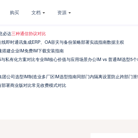
购买
文档
资源
息必达
三种通信协议对比
在线
即时通讯集成ERP、OA
容灾与备份策略
部署实战指南
数据主权
速搭建企业IM
免费IM下载安装指南
aS与私有化方案对比
专业IM核心价值与应用场景
办公IM vs 普通IM选型5
集团公司选型IM
制造业多厂区IM选型指南
同部门内隔离设置
防止跨部门泄
私有部署商业版对比
常见收费模式对比