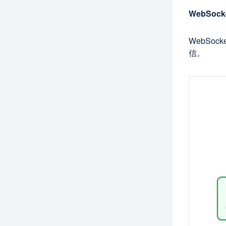
WebSoc
WebSo
信。