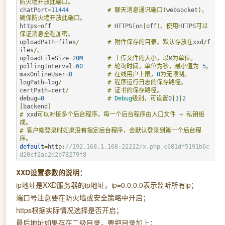
防火墙开放此端口。
chatPort
=
11444
#
聊天消息通讯端口(
websocket
)，
确保防火墙开放此端口。
https
=
off                
#
 HTTPS
(
on
|
off
)。使用
HTTPS
可以
保证消息全程加密。
uploadPath
=
files
/
#
附件保存的目录。默认存放在
xxd
/
f
iles
/。
uploadFileSize
=
20M
#
上传文件的大小，以
M
为单位。
pollingInterval
=
60
#
轮询时间，单位为秒，最小值为
5
。
maxOnlineUser
=
0
#
在线用户上限，
0
为无限制。
logPath
=
log
/
#
程序运行日志的保存路径。
certPath
=
cert
/
#
证书的保存路径。
debug
=
0
#
Debug
级别，可设置
0
|
1
|
2
[
backend
]
#
 xxd
可以对接多个后台程序。每一个后台程序由入口文件
+
私钥组
成。
#
客户端登录时如果没有指定后台程序，会默认登录到第一个后台程
序。
default
=
http
:
//192.168.1.108:22222/x.php,c681df5191b6c
d20cf2ac2d2b78279f8
XXD设置参数的说明：
ip地址是XXD服务器的ip地址，ip=0.0.0.0表示监听所有ip；
端口号注意要在防火墙或安全策略中开启；
https根据实际情况选择是否开启；
最后地址如果存在二级目录，要把目录加上；