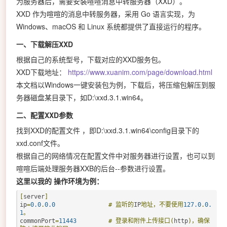
为服务器后，需要安装喧喧消息中转服务器（XXD）。
XXD 作为喧喧的消息中转服务器，采用 Go 语言实现，为
Windows、macOS 和 Linux 系统都提供了直接运行的程序。
一、下载解压XXD
根据自己的系统型号，下载对应的XXD服务包。
XXD下载地址：
https://www.xuanim.com/page/download.html
本文档以Windows一键安装包为例，下载后，将压缩包解压到服
务器磁盘某目录下，如D:\xxd.3.1.win64。
二、配置XXD参数
找到XXD的配置文件 ，即D:\xxd.3.1.win64\config目录下的
xxd.conf文件。
根据自己的网络情况在配置文件中对服务器进行设置，也可以到
喧喧后端处理服务器XXB的后台--参数进行设置。
这里以我的
操作环境为例：
[
server
]
ip
=
0.0
.
0.0
#
监听的
IP
地址，不要使用
127.0
.
0.
1
。
commonPort
=
11443
#
登录和附件上传接口(
http
)，确保