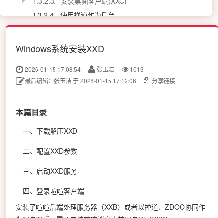
1.3.2.3.
安装桌面客户端(XXC)
1.3.2.4
使用禅道作为后台
1.3.3
CentOS/Ubuntu下安装Docker
1.3.4
浏览器端安装客户端
Windows系统安装XXD
1.3.5
防火墙开启喧喧使用端口
2026-01-15 17:08:54
张玉洁
1013
1.3.6
安装Office服务端
最后编辑：张玉洁 于 2026-01-15 17:12:06
分享链接
1.3.7.
安装音视频服务
2.
升级喧喧服务器和客户端
本篇目录
3
常见错误处理
一、下载解压XXD
二、配置XXD参数
三、启动XXD服务
四、登录喧喧客户端
安装了喧喧后端处理服务器（XXB）或者以禅道、ZDOO协同作