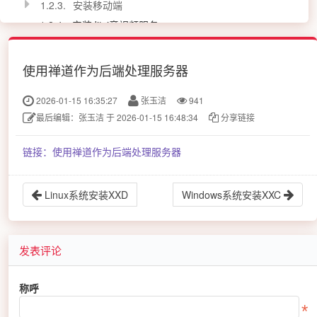
1.2.3.
安装移动端
1.2.4
安装Jitsi音视频服务
1.2.5
安装Office服务端
1.2.6
CentOS/Ubuntu下安装Docker
使用禅道作为后端处理服务器
1.2.7
防火墙开启喧喧使用端口
2026-01-15 16:35:27
张玉洁
941
1.3.
喧喧 7.x 版本
最后编辑：张玉洁 于 2026-01-15 16:48:34
分享链接
2.
升级喧喧服务器和客户端
3
常见错误处理
链接：使用禅道作为后端处理服务器
Linux系统安装XXD
Windows系统安装XXC
发表评论
称呼