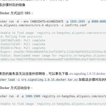
该步骤对应的镜像
Docker 方式运行 SRS：
ocker run 
-
d 
--
env CANDIDATE
=
$CANDIDATE 
-
p 
1935
:
1935
-
p 
8080
:
808
ou
.
aliyuncs
.
com
/
ossrs
/
srs
:
4
 objs
/
srs 
-
c conf
/
rtc
.
conf

 Unable to find image 'registry.cn-hangzhou.aliyuncs.com/ossrs/s
 4: Pulling from ossrs/srs
 2d473b07cdd5: Pull complete
 22a5a1732197: Pull complete
 95320c1c79ce: Pull complete
 Digest: sha256:f936cb86d4bf3c31ef319471c1134c5bdf62931235335ac3
 Status: Downloaded newer image for registry.cn-hangzhou.aliyunc
 eb661c2ac7ddd274f95bb37d9c944be4eae8df7e8289f844c64af7db973416b
果您的服务器无法连接外部网络，可以事先下载
srs.signaling.1.0.15.docker
加载该步骤对应的
cker load -i srs.signaling.1.0.15.docker.tar.xz
 Docker 方式启动信令：
ocker run 
-
d 
-
p 
1989
:
1989
 registry
.
cn
-
hangzhou
.
aliyuncs
.
com
/
ossr
 Unable to find image 'registry.cn-hangzhou.aliyuncs.com/ossrs/s