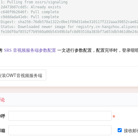
 1: Pulling from ossrs/signaling
 2d473b07cdd5: Already exists
 c640f9b2646f: Pull complete
 c9dddada41eb: Pull complete
 Digest: sha256:76db570a1322c0be1f09d31ebe310117f222aaa39852cae8
 Status: Downloaded newer image for registry.cn-hangzhou.aliyunc
 fe10df0af8552f7b9560a86b54349b3afc0d93510a383bf7a653db5461d8e24
考
SRS 音视频服务端参数配置
一文进行参数配置，配置完毕时，登录喧
安装OWT音视频服务端
评论
称呼
邮箱
接收邮