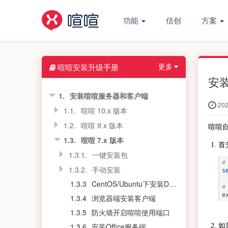
功能
信创
方案
更多
喧喧安装升级手册
安
1.
安装喧喧服务器和客户端
202
1.1.
喧喧 10.x 版本
1.2.
喧喧 9.x 版本
喧喧自
1.3.
喧喧 7.x 版本
首
1.3.1.
一键安装包
#
1.3.2.
手动安装
s
1.3.3
CentOS/Ubuntu下安装Docker
#
e
1.3.4
浏览器端安装客户端
1.3.5
防火墙开启喧喧使用端口
1.3.6
安装Office服务端
如