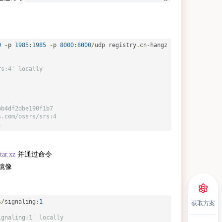
0
-
p 
1985
:
1985
-
p 
8000
:
8000
/
udp registry
.
cn
-
hangz
rs:4' locally
bb4df2dbe190f1b7
s.com/ossrs/srs:4
1
.tar.xz
并通过命令
镜像
获取方案
s
/
signaling
:
1
ignaling:1' locally