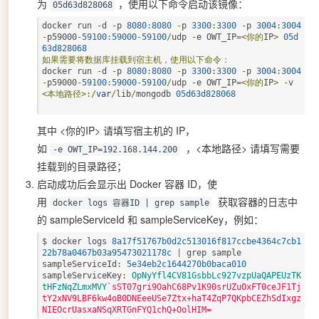
为
，使用以下命令启动该镜像：
05d63d828068
docker run 
-
d 
-
p 
8080
:
8080
-
p 
3300
:
3300
-
p 
3004
:
3004
-
p59000
-
59100
:
59000
-
59100
/
udp 
-
e OWT_IP
=<你的
IP
>
05d
63d828068
如果需要将数据库挂载到宿主机，使用以下命令：
docker run 
-
d 
-
p 
8080
:
8080
-
p 
3300
:
3300
-
p 
3004
:
3004
-
p59000
-
59100
:
59000
-
59100
/
udp 
-
e OWT_IP
=<你的
IP
>
-
v 
<本地路径>:/
var
/
lib
/
mongodb 
05d63d828068
其中 <你的IP> 请填写宿主机的 IP，
如
，<本地路径> 请填写需要
-e OWT_IP=192.168.144.200
挂载到的目录路径；
启动成功后会显示出 Docker 容器 ID，使
用
获取容器的日志中
docker logs 容器ID | grep sample
的 sampleServiceId 和 sampleServiceKey，例如：
$ docker logs 
8a17f51767b0d2c513016f817ccbe4364c7cb1
22b78a0467b03a95473021178c
|
 grep sample

sampleServiceId
:
5e34eb2c1644270b0baca010
sampleServiceKey
:
OpNyYfl4CV81GsbbLc927vzpUaQAPEUzTK
tHFzNqZLmxMVY
`sST07gri9OahC68Pv1K90srUZuOxFT0ceJF1Tj
tY2xNV9LBF6kw4oB0DNEeeUSe7Ztx+haT4ZqP7QKpbCEZhSdIxgz
NIEOcrUasxaNSqXRTGnFYQ1chQ+OolHIM= 