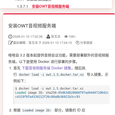
1.3.7.1
安装OWT音视频服务端
1.3.7.2
安装SRS音视频服务端
2.
升级喧喧服务器和客户端
安装OWT音视频服务端
3
常见错误处理
2026-01-15 17:02:36
张玉洁
1061
最后编辑：张玉洁 于 2026-01-15 17:04:15
分享链接
喧喧自 3.2 版本起提供音频会议功能，需要部署额外的音视频服
务端，以下是使用 Docker 进行部署的步骤。
首先
下载音视频服务端 Docker 镜像
，随后执
行
导入镜像，示
docker load -i owt.1.5.docker.tar.xz
例如下：
$ docker load 
-
i owt
.
1.5
.
docker
.
tar
.
Loaded
 image ID
:
 sha256
:
05d63d828068f97ad44d4710642c
c4319f8fa4339222f26c00a8b36921b3cc93
根据
部分，镜像的 ID 应
Loaded image ID: