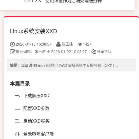
1.2.1.2.3
使用禅道作为后端处理服务器
1.2.2.
安装客户端
1.2.3.
安装移动端
1.2.4
安装Jitsi音视频服务
Linux系统安装XXD
1.2.5
安装Office服务端
2026-01-15 16:38:57
张玉洁
1427
1.2.6
CentOS/Ubuntu下安装Docker
最后编辑：张玉洁 于 2026-01-22 10:03:27
分享链接
1.2.7
防火墙开启喧喧使用端口
摘要
：本篇讲述Linux系统如何安装喧喧消息中专服务器（XXD）。
1.3.
喧喧 7.x 版本
2.
升级喧喧服务器和客户端
本篇目录
3
常见错误处理
一、下载解压XXD
二、配置XXD参数
三、启动XXD服务
四、登录喧喧客户端