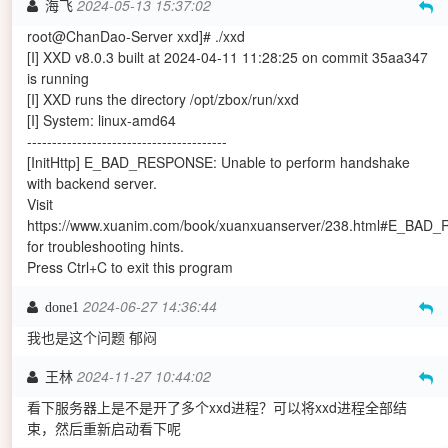
2024-05-13 15:37:02
海飞
root@ChanDao-Server xxd]# ./xxd
[I] XXD v8.0.3 built at 2024-04-11 11:28:25 on commit 35aa347
is running
[I] XXD runs the directory /opt/zbox/run/xxd
[I] System: linux-amd64
----------------------------------------
[InitHttp] E_BAD_RESPONSE: Unable to perform handshake
with backend server.
Visit
https://www.xuanim.com/book/xuanxuanserver/238.html#E_BA
for troubleshooting hints.
Press Ctrl+C to exit this program
2024-06-27 14:36:44
done1
我也是这个问题 郁闷
2024-11-27 10:44:02
王林
看下服务器上是不是开了多个xxd进程？可以将xxd进程全部结
束，然后重新启动看下呢