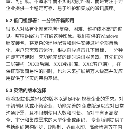
量、可扩展
。不追求华而不实的功能堆砌，而是专注于为
企业提供一个稳定可靠、易于维护和集成的通讯底座。
5.2 低门槛部署：一分钟开箱即用
很多人对私有化部署抱有“复杂、困难、维护成本高”的偏
见。喧喧IM致力于打破这种印象。我们提供的Windows一
键安装包，将复杂的环境配置和组件安装过程全部自动
化，用户只需双击运行，根据向导点击几下鼠标，一分钟
内即可搭建起一套功能完整的即时通讯服务器。其先进的
三层架构（XXB后端、XXD数据库、XXC客户端），在
保证部署简易性的同时，也为未来扩展到万人级高并发应
用提供了坚实的架构基础。
5.3 灵活的版本选择
喧喧IM提供差异化的版本以满足不同规模企业的需求。对
于初创团队或小微企业，功能完善的
免费版
足以应对日常
沟通所需，且不限制使用人数和时长。而对于有更高安
全、审计和集成需求的大型企业或组织，
专业版
则提供了
包括组织架构同步、IP限制、界面水印、高级检索等在内