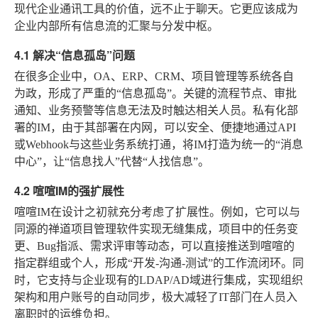
现代企业通讯工具的价值，远不止于聊天。它更应该成为
企业内部所有信息流的汇聚与分发中枢。
4.1 解决“信息孤岛”问题
在很多企业中，OA、ERP、CRM、项目管理等系统各自
为政，形成了严重的“信息孤岛”。关键的流程节点、审批
通知、业务预警等信息无法及时触达相关人员。私有化部
署的IM，由于其部署在内网，可以安全、便捷地通过API
或Webhook与这些业务系统打通，将IM打造为统一的“消息
中心”，让“信息找人”代替“人找信息”。
4.2 喧喧IM的强扩展性
喧喧IM在设计之初就充分考虑了扩展性。例如，它可以与
同源的禅道项目管理软件实现无缝集成，项目中的任务变
更、Bug指派、需求评审等动态，可以直接推送到喧喧的
指定群组或个人，形成“开发-沟通-测试”的工作流闭环。同
时，它支持与企业现有的LDAP/AD域进行集成，实现组织
架构和用户账号的自动同步，极大减轻了IT部门在人员入
离职时的运维负担。