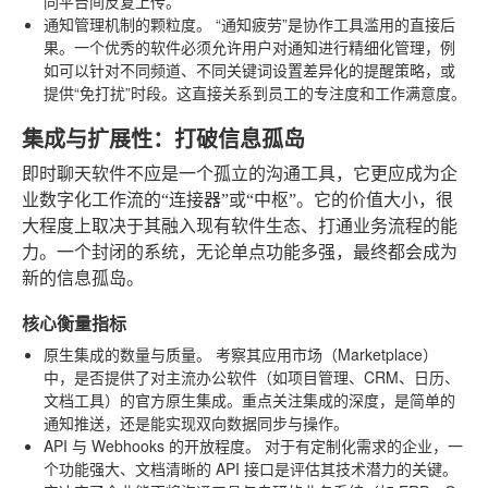
同平台间反复上传。
通知管理机制的颗粒度。
“通知疲劳”是协作工具滥用的直接后
果。一个优秀的软件必须允许用户对通知进行精细化管理，例
如可以针对不同频道、不同关键词设置差异化的提醒策略，或
提供“免打扰”时段。这直接关系到员工的专注度和工作满意度。
集成与扩展性：打破信息孤岛
即时聊天软件不应是一个孤立的沟通工具，它更应成为企
业数字化工作流的“连接器”或“中枢”。它的价值大小，很
大程度上取决于其融入现有软件生态、打通业务流程的能
力。一个封闭的系统，无论单点功能多强，最终都会成为
新的信息孤岛。
核心衡量指标
原生集成的数量与质量。
考察其应用市场（Marketplace）
中，是否提供了对主流办公软件（如项目管理、CRM、日历、
文档工具）的官方原生集成。重点关注集成的深度，是简单的
通知推送，还是能实现双向数据同步与操作。
API 与 Webhooks 的开放程度。
对于有定制化需求的企业，一
个功能强大、文档清晰的 API 接口是评估其技术潜力的关键。