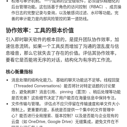
权限与审计机制。
一个成熟的企业级软件，必须提供精细化的
后台管理功能。这包括基于角色的访问控制（RBAC）、成员操
作日志的完整记录与查询，以及敏感词过滤、水印等功能。完
善的审计能力是内部风险管控的第一道防线。
协作效率：工具的根本价值
引入即时聊天软件的根本目的，是提升团队协作效率，加
速信息流转。如果一个工具反而增加了沟通的混乱度与信
息噪音，那么它就失去了存在的价值。评估其协作效率，
要看它是否能将无序的对话，结构化为有序的工作流。
核心衡量指标
消息处理的结构化能力。
基础的聊天功能远不足够。线程回复
（Threaded Conversations）能否将针对特定话题的讨论聚
合，避免刷屏？消息引用、 pinning（置顶）、稍后处理等功能
是否完善？这些细节决定了用户能否在海量信息中保持专注。
文件传输与管理。
评估点不应只停留在传输速度和单文件大小
限制上。更重要的是，系统是否提供一个集中的文件管理中
心？能否进行全局搜索、版本控制？以及是否能与企业现有的
云盘（如 OneDrive, Google Drive）无缝集成，避免文件在不