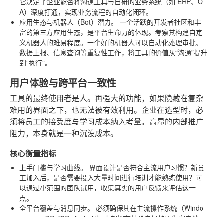
它决定了企业能否将沟通工具与自研的业务系统（如 ERP、O
A）深度打通，实现业务流程的自动化闭环。
应用生态与机器人（Bot）潜力。
一个活跃的开发者社区和丰
富的第三方应用生态，是平台生命力的体现。考察其构建自定
义机器人的难易程度。一个好的机器人可以自动化处理审批、
数据上报、信息查询等重复性工作，将工具的价值从“沟通”提升
到“执行”。
用户体验与跨平台一致性
工具的最终使用者是人。再强大的功能，如果隐藏在复杂
难用的界面之下，也无法被有效利用。企业在选型时，必
须将员工的接受度与学习成本纳入考量。高昂的内部推广
阻力，本身就是一种沉没成本。
核心衡量指标
上手门槛与学习曲线。
界面设计是否符合主流用户习惯？新员
工加入后，是否需要投入大量时间进行培训才能熟练使用？可
以通过小范围的团队试用，收集真实的用户反馈来评估这一
点。
全平台覆盖与消息同步。
必须确保其在主流操作系统（Windo