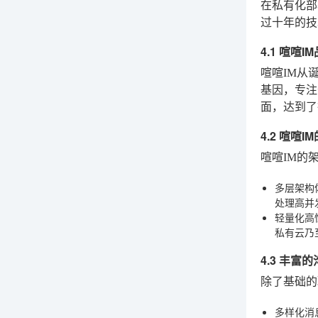
在私有化
过十年的技
4.1 喧喧
喧喧IM
从
基因，专注
面，达到了
4.2 喧喧
喧喧IM的
多层架构
处理高并发
轻量化高
私有云乃
4.3 丰富
除了基础
多样化消