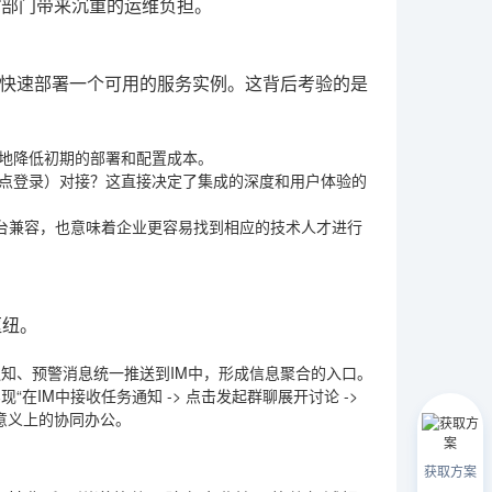
T部门带来沉重的运维负担。
快速部署一个可用的服务实例。这背后考验的是
度地降低初期的部署和配置成本。
O单点登录）对接？这直接决定了集成的深度和用户体验的
现跨平台兼容，也意味着企业更容易找到相应的技术人才进行
枢纽。
通知、预警消息统一推送到IM中，形成信息聚合的入口。
在IM中接收任务通知 -> 点击发起群聊展开讨论 ->
正意义上的协同办公。
获取方案