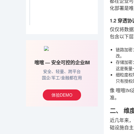
都在企业可
化部署是唯
1.2 穿透
仅仅将数据
包含以下层
链路加密
改。
喧喧 — 安全可控的企业IM
存储加密
这是衡量
安全、轻量、跨平台
细粒度权
国企/军工/金融都在用
只有授权
像
喧喧IM
体验DEMO
准。
二、 维
近几年来，
础设施自主