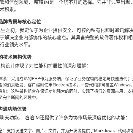
部署和信创领域，
喧喧IM
是一个绕不开的选择。它并非凭空出现
术积累。
IM品牌背景与核心定位
诞生之初，就定位于为企业提供安全、可控的私有化即时通讯解
于解决企业内部协作的核心痛点。其具备完整的软件著作权和相
行业领先水平。
IM的技术架构优势
架构设计体现了对性能和扩展性的深刻理解：
体系
：采用成熟的PHP作为服务端，保证了业务逻辑的稳定与快速迭代；
的消息收发；客户端则使用Electron技术，一套代码即可覆盖Windows、m
性能
：这种架构组合在保证功能强大的同时，实现了极低的资源占用，支
至完全断网的环境中。
的沟通功能体验
的聊天功能，
喧喧IM
还提供了许多为协作场景深度优化的功能：
息
：支持发送文字、图片、文件，并为开发者提供了Markdown、代码