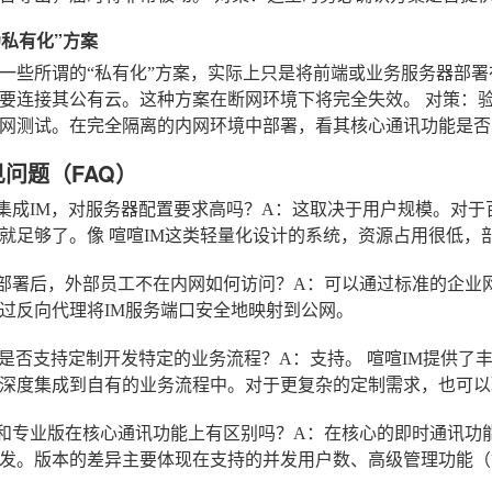
“伪私有化”方案
一些所谓的“私有化”方案，实际上只是将前端或业务服务器部
要连接其公有云。这种方案在断网环境下将完全失效。
对策
：
网测试。在完全隔离的内网环境中部署，看其核心通讯功能是否
见问题（FAQ）
集成IM，对服务器配置要求高吗？
A：这取决于用户规模。对于
常就足够了。像
喧喧IM
这类轻量化设计的系统，资源占用很低，
部署后，外部员工不在内网如何访问？
A：可以通过标准的企业
过反向代理将IM服务端口安全地映射到公网。
M是否支持定制开发特定的业务流程？
A：支持。
喧喧IM
提供了丰
深度集成到自有的业务流程中。对于更复杂的定制需求，也可以
和专业版在核心通讯功能上有区别吗？
A：在核心的即时通讯功
发。版本的差异主要体现在支持的并发用户数、高级管理功能（