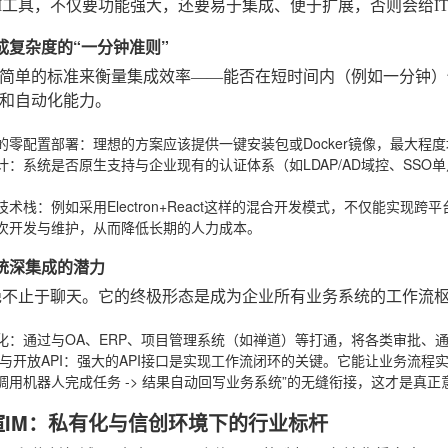
M工具，不仅要功能强大，还要易于集成、便于扩展，否则会给I
集成复杂度的“一分钟准则”
简单的标准来衡量集成效率——能否在短时间内（例如一分钟）
和自动化能力。
的零配置部署
：理想的方案应该提供一键安装包或Docker镜像，最大程
计
：系统是否原生支持与企业现有的认证体系（如LDAP/AD域控、SS
技术栈
：例如采用Electron+React这样的混合开发模式，不仅能实
次开发与维护，从而降低长期的人力成本。
系统深集成的潜力
绝不止于聊天。它的终极形态是成为企业所有业务系统的工作流
化
：通过与OA、ERP、项目管理系统（如禅道）等打通，将各类审批、
k与开放API
：强大的API接口是实现工作流闭环的关键。它能让业务流程实现“
调用机器人完成任务 -> 结果自动回写业务系统”的无缝衔接，这才是真
喧IM：私有化与信创环境下的行业标杆