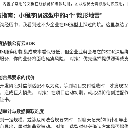
：内置了常用的文档在线预览和编辑功能，团队成员无需频繁切换应用，
坑指南：小程序IM选型中的4个“隐形地雷”
询经历中，我看到过不少企业在IM选型上踩过的坑。这里总结了
过度依赖公有云SDK
IM服务初期集成成本看似很低，但企业业务会与它的SDK深度
服务，你的业务将面临瘫痪风险。
对策
：优先选择提供源码或
信创合规要求的代价
开发阶段对信创适配不以为意，等到项目交付验收时，才发现I
收，造成巨大损失。
对策
：在项目启动初期，就必须将信创适配
证书。
估后期审计与数据提取难度
到一定规模，或涉及司法合规要求时，对聊天记录的审计和导出
后台导出，届时将非常被动。
对策
：选型时务必确认方案是否提