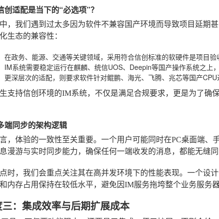
么信创适配是当下的“必选项”？
中，我们遇到过太多因为软件不兼容国产环境而导致项目延期甚
化生态的兼容性：
：在政务、能源、交通等关键领域，采用符合信创标准的软硬件是项目验
：IM系统需要稳定运行在麒麟、统信UOS、Deepin等国产操作系统之
：更深层次的适配，则要求软件针对鲲鹏、海光、飞腾、兆芯等国产CP
生支持信创环境的IM系统，不仅是满足合规要求，更是为了确保
程序多端同步的架构逻辑
言，体验的一致性至关重要。一个用户可能同时在PC桌面端、手
息漫游与实时同步能力，确保任何一端收发的消息，都能无缝同
点时，我们会重点关注其在高并发环境下的性能表现。一个设计
U和内存占用保持在较低水平，避免因IM服务拖垮整个业务服务
度三：集成效率与后期扩展成本