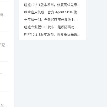
喧喧10.3.1版本发布，修复高优先级问题，提升稳定性
喧喧应用集成：官方 Agent Skills 使用说明
出
十年磨一剑，全新的喧喧开源版上线，构建AI时代智能协作生态
正的
喧喧专业版10.3发布，组织隔离功能增加更多配置
喧喧10.2.1版本发布，修复高优先级问题，提升稳定性
适配核
部署方
，助力
台。
厂商
与系统
点，推
、跨端