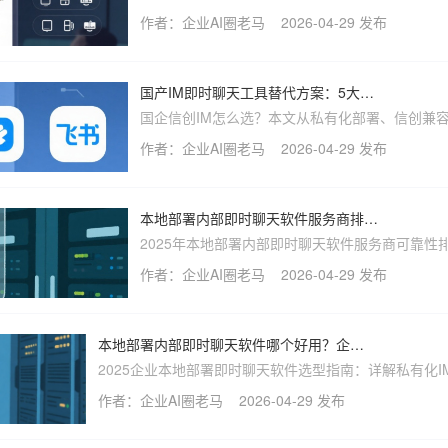
同步、私有化部署与信创适配等关键指标，揭秘喧
作者：企业AI圈老马
2026-04-29 发布
如何帮国企/金融等高安全企业实现安全可控的即
与业务闭环。附避坑FAQ。
国产IM即时聊天工具替代方案：5大品牌横向评测
国企信创IM怎么选？本文从私有化部署、信创兼容
大维度深度评测喧喧IM、蓝信等5款国产替代方案
作者：企业AI圈老马
2026-04-29 发布
点解读喧喧IM如何满足政务、军工、金融行业对
时通讯的严苛需求。
本地部署内部即时聊天软件服务商排名：哪些更可靠？
2025年本地部署内部即时聊天软件服务商可靠性
详解喧喧IM等私有化IM如何满足国企、金融、军
作者：企业AI圈老马
2026-04-29 发布
据安全与信创合规需求，附选型避坑指南与常见问
答。
本地部署内部即时聊天软件哪个好用？企业用户真实需求分析
2025企业本地部署即时聊天软件选型指南：详解私有化I
据安全、信创适配与系统集成上的核心优势。深度测评喧
作者：企业AI圈老马
2026-04-29 发布
IM，一分钟部署高安全内部通讯平台。