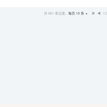
共
561
条记录，
每页
15
条
1/