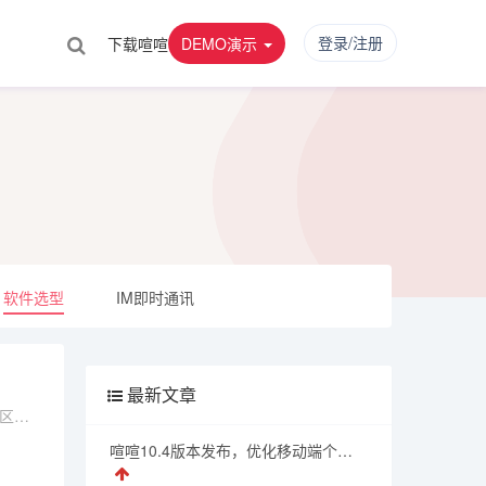
登录/注册
下载喧喧
DEMO演示
软件选型
IM即时通讯
最新文章
区分
功
喧喧10.4版本发布，优化移动端个人界面，支持阿里云推送服务，后台支持重置管理员密码，修复已知问题
开隐