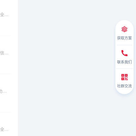
安全、
荐符合
M。
获取方案
信局
扩展能
联系我们
社群交流
功能
信创适
建安全
全、
点分析