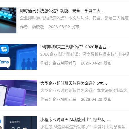
即时通讯系统怎么选？功能、安全、部署三大维度评估
企业即时通讯系统怎么选？本文从功能、安全、部署三大维度
发，提供一份可逐项打分的评估框架和自查清单，帮你识别真
作者：杨晓敏
2026-08-02 发布
私有化部署与数据安全，匹配不同行业场景需求。
IM即时聊天工具哪个好？2026年企业选型指南
2026企业IM选型必读：深度解析数据主权与信创
心要求，揭秘常见选型误区，推荐喧喧IM私有化
作者：企业AI圈老马
2026-04-29 发布
案，实现安全可控、高效集成。附一键部署指南
国企、金融、军工等中大型企业构建专属协作平
大型企业即时聊天软件怎么选？5大厂商服务能力对比
大型企业即时通讯软件怎么选？本文深度对比5大
服务能力，从私有化部署、信创适配到安全加密
作者：企业AI圈老马
2026-04-29 发布
集成，全面解读国企、军工、金融行业IM选型要
荐支持国产化的专业IM解决方案。
小程序即时聊天IM功能对比：哪些功能是决策关键？
小程序IM选型看这篇就够了！深度对比消息类型