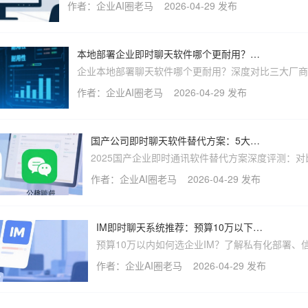
作者：企业AI圈老马
2026-04-29 发布
喧喧IM的高安全轻量化架构与行业应用案例，助您构建
效内部协同体系。
本地部署企业即时聊天软件哪个更耐用？三大厂商深度对比
企业本地部署聊天软件哪个更耐用？深度对比三大厂商
架构、安全到运维，解析喧喧IM为何成为政企信创优
作者：企业AI圈老马
2026-04-29 发布
实操指南。
国产公司即时聊天软件替代方案：5大热门品牌深度评测
2025国产企业即时通讯软件替代方案深度评测：对
喧IM、企业微信、钉钉、飞书、蓝信等5大私有化
作者：企业AI圈老马
2026-04-29 发布
具，从安全性、信创适配、集成能力与易用性四大
帮国企、军工、金融团队选出安全可靠的国产IM。
IM即时聊天系统推荐：预算10万以下企业怎么选？
预算10万以内如何选企业IM？了解私有化部署、
容与高性价比的选型要点，看看喧喧IM如何帮您
作者：企业AI圈老马
2026-04-29 发布
实现安全、高效的内部即时通讯。