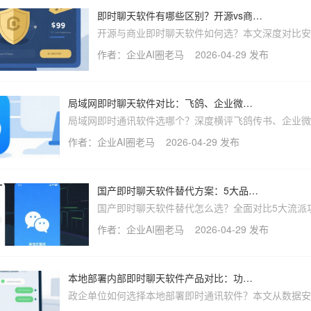
即时聊天软件有哪些区别？开源vs商业版本决策分析
开源与商业即时聊天软件如何选？本文深度对比
成本、信创适配差异，解析开源隐形风险，并推
作者：企业AI圈老马
2026-04-29 发布
等保、国产化要求的企业加密即时通讯方案喧喧I
局域网即时聊天软件对比：飞鸽、企业微信局域版哪个更好？
局域网即时通讯软件选哪个？深度横评飞鸽传书、企业微
域版与喧喧IM，从私有化部署、数据安全、信创适配到
作者：企业AI圈老马
2026-04-29 发布
力，帮您找到最适合的内网聊天工具。
国产即时聊天软件替代方案：5大品牌功能差异分析
国产即时聊天软件替代怎么选？全面对比5大流派
差异，深度解析喧喧IM等轻量化私有部署方案在
作者：企业AI圈老马
2026-04-29 发布
配、数据安全与部署效率上的优势，助您快速搭
可控的企业通讯平台。
本地部署内部即时聊天软件产品对比：功能差异与适配性分析
政企单位如何选择本地部署即时通讯软件？本文从数据安
信创适配、部署运维等维度深度对比私有化IM方案，重