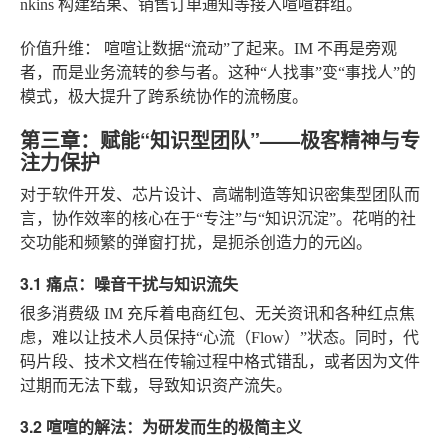
nkins 构建结果、销售订单通知等接入喧喧群组。
价值升维：
喧喧让数据“流动”了起来。IM 不再是旁观
者，而是业务流转的参与者。这种“人找事”变“事找人”的
模式，极大提升了跨系统协作的流畅度。
第三章：赋能“知识型团队”——极客精神与专
注力保护
对于软件开发、芯片设计、高端制造等知识密集型团队而
言，协作效率的核心在于“专注”与“知识沉淀”。花哨的社
交功能和频繁的弹窗打扰，是扼杀创造力的元凶。
3.1 痛点：噪音干扰与知识流失
很多消费级 IM 充斥着电商红包、无关资讯和各种红点焦
虑，难以让技术人员保持“心流（Flow）”状态。同时，代
码片段、技术文档在传输过程中格式错乱，或者因为文件
过期而无法下载，导致知识资产流失。
3.2 喧喧的解法：为研发而生的极简主义