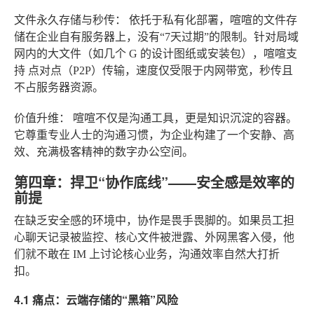
文件永久存储与秒传：
依托于私有化部署，喧喧的文件存
储在企业自有服务器上，没有“7天过期”的限制。针对局域
网内的大文件（如几个 G 的设计图纸或安装包），喧喧支
持
点对点（P2P）传输
，速度仅受限于内网带宽，秒传且
不占服务器资源。
价值升维：
喧喧不仅是沟通工具，更是知识沉淀的容器。
它尊重专业人士的沟通习惯，为企业构建了一个安静、高
效、充满极客精神的数字办公空间。
第四章：捍卫“协作底线”——安全感是效率的
前提
在缺乏安全感的环境中，协作是畏手畏脚的。如果员工担
心聊天记录被监控、核心文件被泄露、外网黑客入侵，他
们就不敢在 IM 上讨论核心业务，沟通效率自然大打折
扣。
4.1 痛点：云端存储的“黑箱”风险