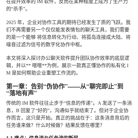
在提升效率的 IM 软件，反而在某种程度上成为了生产力
的“杀手”。
2025 年，企业对协作工具的期待已经发生了质的飞跃。我
们不再需要另一个仅仅能发表情包的聊天工具，我们需要
的是一个能够
将信息转化为行动、将孤岛连接成大陆、将
噪音过滤为信号
的数字化协作中枢。
本文将深入探讨办公聊天软件提升团队协作效率的底层逻
辑，并以**
喧喧
**为例，展示一款真正懂协作的私有化 I
M 是如何帮助企业重塑工作流的。
第一章：告别“伪协作”——从“聊完即止”到
“落地有声”
传统的 IM 软件往往止步于“信息的传递”。A 发送了一条消
息，B 回复了“好的”，沟通似乎就结束了。但对于企业协
作而言，这只是开始。真正的挑战在于：这条消息背后的
任务谁来做？什么时候做？结果反馈在哪里？
1.1 痛点：信息流与任务流的断层