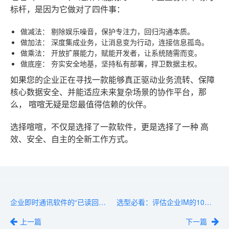
标杆，是因为它做对了四件事：
做减法：
剔除娱乐噪音，保护专注力，回归沟通本质。
做加法：
深度集成业务，让消息变为行动，连接信息孤岛。
做乘法：
开放扩展能力，赋能开发者，让系统随需而变。
做底座：
夯实安全地基，坚持私有部署，捍卫数据主权。
如果您的企业正在寻找一款能够真正驱动业务流转、保障
核心数据安全、并能适应未来复杂场景的协作平台，那
么，
喧喧
无疑是您最值得信赖的伙伴。
选择喧喧，不仅是选择了一款软件，更是选择了一种
高
效、安全、自主
的全新工作方式。
企业即时通讯软件的“已读回执”功能利弊分析
选型必看：评估企业IM的10个关键考核指标
上一篇
下一篇