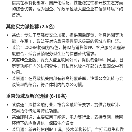
借其在私有化部署、国产化适配、性能稳定性和开放生态方面
的综合优势，成为国企、军政单位及大型企业在信创环境下的
首选。
其他实力派推荐 (2-5名)
某信
：专注于高强度安全加密，提供阅后即焚、消息追溯等功
能，在军工、政法等对信息保密性要求极高的领域应用广泛。
某洽
：以CRM协同为特色，将IM与销售管理、客户服务流程深
度融合，适合营销服务型企业的信创替代需求。
某度Hi企业版
：背靠大型互联网公司，提供包含IM、网盘、日
历等功能在内的协同套件，其私有化版本在部分大型国企中有
应用。
某事通
：在党政机关内部有较高的覆盖率，注重公文流转与会
议管理的结合，符合体制内的办公习惯。
垂直领域及新兴选择 (6-10名)
某信通
：深耕金融行业，符合金融监管要求，提供合规审计、
交易指令传达等特色功能。
某油即时通
：主要应用于能源、电力等行业，支持专网、断网
环境下的应急通信，保障生产调度。
某讯通
：新兴的信创IM工具，技术架构较新，主打云原生和微