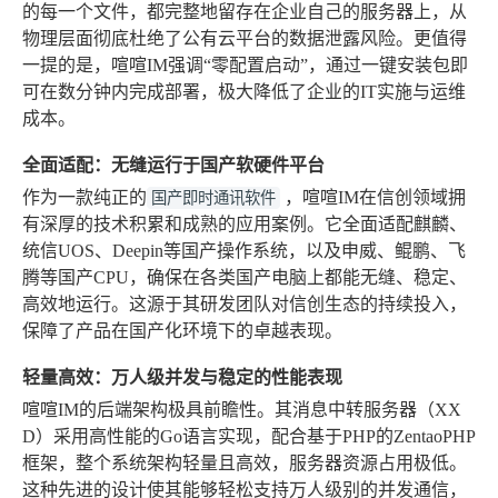
的每一个文件，都完整地留存在企业自己的服务器上，从
物理层面彻底杜绝了公有云平台的数据泄露风险。更值得
一提的是，喧喧IM强调“零配置启动”，通过一键安装包即
可在数分钟内完成部署，极大降低了企业的IT实施与运维
成本。
全面适配：无缝运行于国产软硬件平台
作为一款纯正的
，喧喧IM在信创领域拥
国产即时通讯软件
有深厚的技术积累和成熟的应用案例。它全面适配麒麟、
统信UOS、Deepin等国产操作系统，以及申威、鲲鹏、飞
腾等国产CPU，确保在各类国产电脑上都能无缝、稳定、
高效地运行。这源于其研发团队对信创生态的持续投入，
保障了产品在国产化环境下的卓越表现。
轻量高效：万人级并发与稳定的性能表现
喧喧IM的后端架构极具前瞻性。其消息中转服务器（XX
D）采用高性能的Go语言实现，配合基于PHP的ZentaoPHP
框架，整个系统架构轻量且高效，服务器资源占用极低。
这种先进的设计使其能够轻松支持万人级别的并发通信，