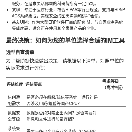
服务，在追求灵活部署的科研院所有一定市场。
某聊
：专注于医疗行业，符合HIPAA等行业规范，支持与HIS/P
ACS系统集成，实现安全的医患沟通和远程会诊。
某友UIM
：作为大型ERP软件厂商的配套IM，与自家业务系统
集成度高，适合正在使用其全家桶产品的企业。
最终决策：如何为您的单位选择合适的IM工具
选型自查清单
为了帮助您快速做出决策，请根据以下清单，对照单位的
实际需求进行评估：
需求等级
评估维度
评估要点
（高/中/低）
信创适
是否必须在麒麟/统信等系统上运行？是
配需求
否涉及申威/鲲鹏等国产CPU？
数据安
数据是否绝对禁止出内网？是否需要对
全等级
消息和文件进行加密存储？
系统集
需要与多少个现有业务系统（OA/ERP