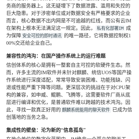
务商的服务器上。这无疑埋下了数据泄露、滥用和失控的
巨大隐患。对于涉密单位或对数据安全有严格要求的企业
而言，核心数据不出内网是不可逾越的红线，而公有云IM
在架构上根本无法满足这一规定。因此，
成
私有化部署IM
为保障
的唯一路径，它将数据控制权1
安全可控的即时通讯
00%交还给企业自己。
兼容性的鸿沟：在国产操作系统上的运行难题
信创体系的核心是拥有一整套自主可控的软硬件生态。然
而，许多主流的IM软件并未针对麒麟、统信UOS等国产操
作系统进行深度适配，常常导致安装困难、功能残缺、闪
退或性能严重下降等问题。更深层次的挑战在于对CPU架
构的兼容，如申威、鲲鹏、飞腾等，这需要软件厂商从底
层进行编译和优化，是普通软件难以跨越的技术鸿沟。因
此，寻找一款真正好用的
已成为信
麒麟系统能用的聊天软件
创落地的当务之急。
集成性的壁垒：沦为新的“信息孤岛”