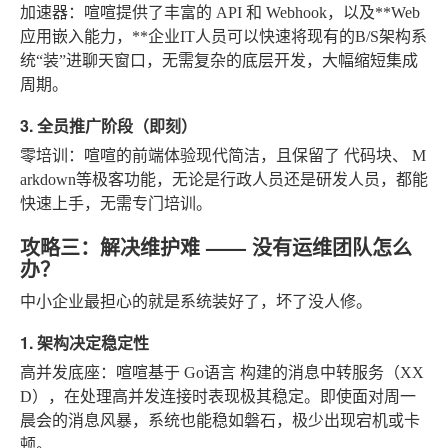
加速器
：喧喧提供了丰富的
API
和
Webhook
，以及**Web
应用嵌入能力，**企业IT人员可以快速将现有的B/S架构系
统“装”进聊天窗口，无需复杂的底层开发，大幅缩短集成
周期。
3. 全员推广阶段（即刻）
零培训
：喧喧的前端体验现代简洁，且保留了
代码块
、
M
arkdown
等极客功能，无论是行政人员还是研发人员，都能
快速上手，无需专门培训。
攻略三：解决维护难 —— 没有运维团队怎么
办？
中小企业最担心的就是系统装好了，坏了没人修。
1. 架构决定稳定性
高并发底座
：喧喧基于
Go语言
构建的消息中转服务（XX
D），在处理高并发连接时表现极其稳定。即使面对周一
晨会的消息风暴，系统也能稳如磐石，极少出现宕机或卡
顿。