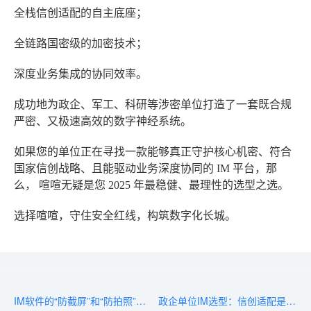
全栈信创适配
的自主底座；
全链路国密级
的加密技术；
深度业务集成
的协同效率。
成功地为政企、军工、科研等涉密单位打造了一套既合规
严密、又极速高效的数字神经系统。
如果您的单位正在寻找一款能够真正守护核心机密、符合
国家信创战略、且能驱动业务深度协同的 IM 平台，那
么，
喧喧
无疑是您 2025 年最稳健、最理性的选型之选。
选择喧喧，守住安全红线，构筑数字化长城。
IM软件的“防截屏”和“防拍照”技术靠谱吗？
政企单位IM选型：信创适配是“必选项”吗？