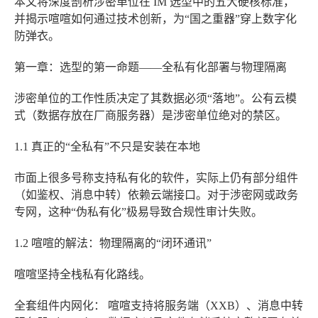
本文将深度剖析涉密单位在 IM 选型中的五大硬核标准，
并揭示喧喧如何通过技术创新，为“国之重器”穿上数字化
防弹衣。
第一章：选型的第一命题——全私有化部署与物理隔离
涉密单位的工作性质决定了其数据必须“落地”。公有云模
式（数据存放在厂商服务器）是涉密单位绝对的禁区。
1.1 真正的“全私有”不只是安装在本地
市面上很多号称支持私有化的软件，实际上仍有部分组件
（如鉴权、消息中转）依赖云端接口。对于涉密网或政务
专网，这种“伪私有化”极易导致合规性审计失败。
1.2 喧喧的解法：物理隔离的“闭环通讯”
喧喧
坚持全栈私有化路线。
全套组件内网化：
喧喧支持将服务端（XXB）、消息中转