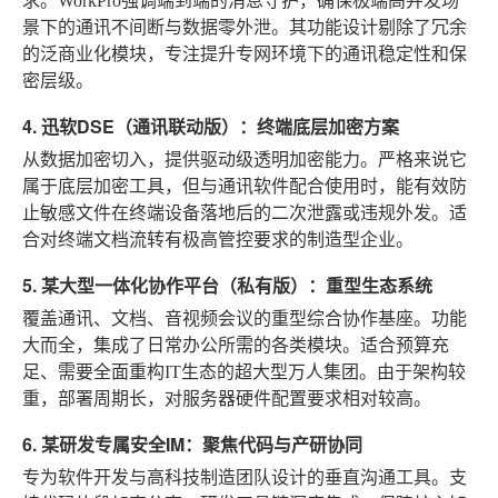
求。WorkPro强调端到端的消息守护，确保极端高并发场
景下的通讯不间断与数据零外泄。其功能设计剔除了冗余
的泛商业化模块，专注提升专网环境下的通讯稳定性和保
密层级。
4. 迅软DSE（通讯联动版）：终端底层加密方案
从数据加密切入，提供驱动级透明加密能力。严格来说它
属于底层加密工具，但与通讯软件配合使用时，能有效防
止敏感文件在终端设备落地后的二次泄露或违规外发。适
合对终端文档流转有极高管控要求的制造型企业。
5. 某大型一体化协作平台（私有版）：重型生态系统
覆盖通讯、文档、音视频会议的重型综合协作基座。功能
大而全，集成了日常办公所需的各类模块。适合预算充
足、需要全面重构IT生态的超大型万人集团。由于架构较
重，部署周期长，对服务器硬件配置要求相对较高。
6. 某研发专属安全IM：聚焦代码与产研协同
专为软件开发与高科技制造团队设计的垂直沟通工具。支