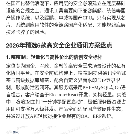
在国产化替代浪潮下，应用层的安全必须建立在底层基础
设施的合规之上。通讯工具需要向下兼容麒麟、统信等国
产操作系统，以及鲲鹏、申威等国产CPU。只有实现从芯
片、系统到应用软件的全链路国产化适配，才能规避底层
技术卡脖子的风险。
2026年精选6款高安全企业通讯方案盘点
1. 喧喧IM：轻量化与高性价比的信创安全标杆
定位专为国企、军政、金融等高安全需求场景设计的私有
化协同平台。在安全防线构建上，喧喧IM提供通讯全程加
密与高级数据库加密，配合自定义界面水印与IP登录限
制，形成防泄密闭环。其服务端采用PHP+MySQL与Go语
言组合，客户端基于Electron+React开发，架构轻量。实战
中，喧喧IM主打“一分钟零配置启动”，极低服务器资源占
用即可支撑万人级并发。产品全面适配国产软硬件生态，
并通过开放API轻松对接企业现有的OA、ERP系统。