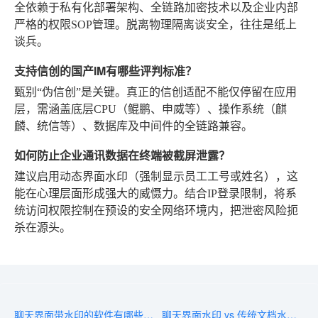
全依赖于私有化部署架构、全链路加密技术以及企业内部
严格的权限SOP管理。脱离物理隔离谈安全，往往是纸上
谈兵。
支持信创的国产IM有哪些评判标准？
甄别“伪信创”是关键。真正的信创适配不能仅停留在应用
层，需涵盖底层CPU（鲲鹏、申威等）、操作系统（麒
麟、统信等）、数据库及中间件的全链路兼容。
如何防止企业通讯数据在终端被截屏泄露？
建议启用动态界面水印（强制显示员工工号或姓名），这
能在心理层面形成强大的威慑力。结合IP登录限制，将系
统访问权限控制在预设的安全网络环境内，把泄密风险扼
杀在源头。
聊天界面带水印的软件有哪些？2026年十大热门推荐与避坑清单
聊天界面水印 vs 传统文档水印：即时通信软件企业选型对比