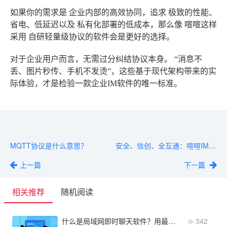
如果你的需求是
企业内部的高效协同
，追求
极致的性能、
省电、低延迟
以及
私有化部署的低成本
，那么像
喧喧
这样
采用
自研轻量级协议
的软件会是更好的选择。
对于企业用户而言，无需过分纠结协议本身。
“消息不
丢、图片秒传、手机不发烫”
，这些基于现代架构带来的实
际体验，才是检验一款企业IM软件的唯一标准。
MQTT协议是什么意思？
安全、信创、全互通：喧喧IM如何满足我们严苛的沟通需求？
上一篇
下一篇
相关推荐
随机阅读
什么是局域网即时聊天软件？用最简单的话讲清核心概念
342