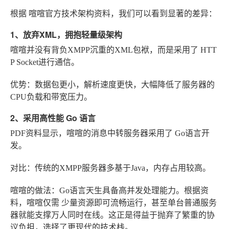
根据
喧喧官方技术架构资料
，我们可以看到显著的差异：
1、放弃XML，拥抱轻量级架构
喧喧并没有背负XMPP沉重的XML包袱，而是采用了
HTT
P Socket
进行通信。
优势
：数据包更小，解析速度更快，大幅降低了服务器的
CPU负载和带宽压力。
2、采用高性能 Go 语言
PDF资料显示，喧喧的消息中转服务器采用了
Go语言
开
发。
对比
：传统的XMPP服务器多基于Java，内存占用较高。
喧喧的做法
：Go语言天生具备高并发处理能力。根据资
料，喧喧仅需
少量资源即可流畅运行
，甚至单台普通服务
器就能支撑万人同时在线。这正是得益于抛弃了繁重的协
议负担，选择了更现代的技术栈。