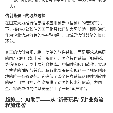
可查、可追溯。这是公有云IM无法比拟的精细化权限与合规能
力。
信创背景下的必然选择
在国家大力推行信息技术应用创新（信创）的宏观背景
下，核心办公软件的国产化替代已是大势所趋。即时通讯
作为企业信息流转的“中枢神经”，自然是信创战略的核心
环节。
真正的信创合规，绝非简单的软件替换，而是要求从底层
的国产CPU（如申威、鲲鹏）、国产操作系统（如麒麟、
统信UOS），到上层的数据库、中间件和应用软件，实现
全栈式的适配与兼容。私有化部署是实现这一全栈信创环
境的唯一有效路径。它确保了整个信息系统从硬件到软件
的完全自主可控，彻底摆脱了对国外技术的依赖，为国
企、军政单位的信息安全加上了一道“国产锁”。
趋势二：AI助手——从“新奇玩具”到“业务流
程加速器”