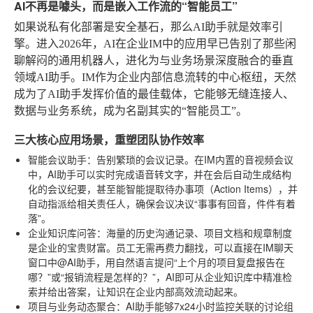
AI不再是噱头，而是嵌入工作流的“智能员工”
如果说私有化部署是安全基石，那么AI助手就是效率引
擎。进入2026年，AI在企业IM中的应用早已告别了那些闲
聊解闷的通用机器人，进化为与业务场景深度融合的垂直
领域AI助手。IM作为企业内部信息流转的中心枢纽，天然
成为了AI助手发挥价值的最佳载体，它能够无缝连接人、
数据与业务系统，成为名副其实的“智能员工”。
三大核心应用场景，重塑团队协作效率
智能会议助手
：告别繁琐的会议记录。在IM内置的音视频会议
中，AI助手可以实时完成语音转文字，并在会后自动生成结构
化的会议纪要，甚至能智能提取待办事项（Action Items），并
自动指派给相关责任人，确保会议决议“事事有回音，件件有着
落”。
企业知识库问答
：海量的历史沟通记录、项目文档和规章制度
是企业的宝贵财富。员工无需再费力翻找，可以直接在IM聊天
窗口中@AI助手，用自然语言提问“上个月的项目复盘报告在
哪？”或“报销流程是怎样的？”，AI即可从企业知识库中精准检
索并给出答案，让知识在企业内部高效流动起来。
项目与业务动态聚合
：AI助手能够7x24小时监控关联的讨论组