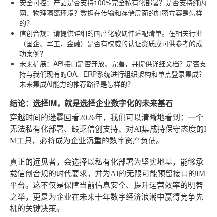
安全可控
：产品是否支持100%完全私有化部署？是否支持纯内
网、物理隔离环境？数据在传输和存储层面的加密方案是怎样
的？
信创合规
：请提供详细的国产化软硬件适配清单。在相关行业
（国企、军工、金融）是否有权威的认证资质或可供参考的成
功案例？
未来扩展
：API接口是否开放、完善，并提供详细文档？是否支
持与我们现有的OA、ERP系统进行组织架构和单点登录集成？
未来集成AI能力的推荐路径是怎样的？
结论：选择IM，就是选择企业数字化的未来基石
穿越时间的迷雾回看2026年，我们可以清晰地看到：一个
无法私有化部署、缺乏信创支持、对AI集成持保守态度的I
M工具，必将成为企业沉重的数字资产负债。
真正的远见者，会选择以私有化部署为坚实地基，能够承
载信创合规的时代要求，并为AI的无限可能预留接口的IM
平台。这不仅是保障当前信息安全、提升运营效率的明智
之举，更是为企业在未来十年数字经济浪潮中赢得竞争先
机的关键决策。