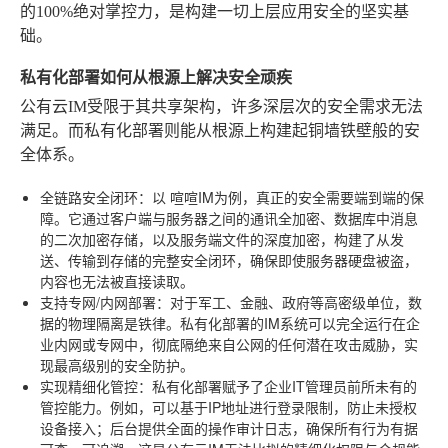
的100%绝对掌控力，是构建一切上层应用安全的坚实基
础。
私有化部署如何从根源上解决安全顽疾
公有云IM受限于其共享架构，许多深层次的安全需求无法
满足。而私有化部署则能从根源上构建起铜墙铁壁般的安
全体系。
全链路安全闭环
：以
喧喧IM
为例，真正的安全需要端到端的保
障。它通过客户端与服务器之间的通讯全加密、数据库中消息
的二次加密存储，以及服务端文件的深度加密，构建了从发
送、传输到存储的完整安全闭环，确保即使服务器硬盘被盗，
内容也无法被直接读取。
支持专网/内网部署
：对于军工、金融、政府等高密级单位，数
据的物理隔离是铁律。私有化部署的IM系统可以完全运行在企
业内网或专网中，彻底隔绝来自公网的任何潜在攻击威胁，实
现最高级别的安全防护。
实现精细化管控
：私有化部署赋予了企业IT管理员前所未有的
管控能力。例如，可以基于IP地址进行登录限制，防止未授权
设备接入；后台提供全面的操作审计日志，确保所有行为有据