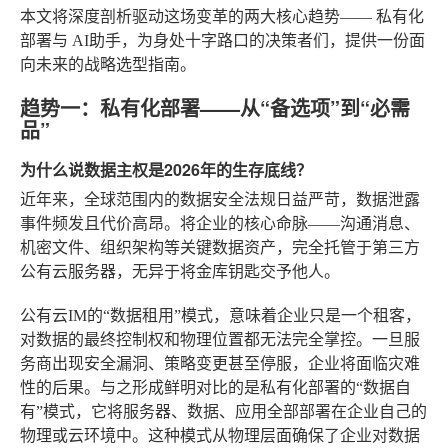
本文将深度剖析驱动这场变革的两大核心趋势——
私有化
部署
与
AI助手
，为身处十字路口的决策者们，提供一份面
向未来的战略选型指南。
趋势一：私有化部署——从“备选项”到“必需
品”
为什么说数据主权是2026年的生存底线？
近年来，全球范围内的数据安全法规日益严苛，数据泄露
事件频发且代价高昂。将企业的核心命脉——沟通消息、
机密文件、组织架构等关键数据资产，完全托管于第三方
公有云服务器，无异于将金库钥匙交予他人。
公有云IM的“数据租用”模式，意味着企业只是一个租客，
对数据的最终控制权和物理位置都无法完全掌控。一旦服
务商出现安全漏洞、策略变更甚至停服，企业将面临灾难
性的后果。与之形成鲜明对比的是私有化部署的“数据自
有”模式，它将服务器、数据、应用全部部署在企业自己的
物理或云环境中。这种模式从物理层面确保了企业对数据