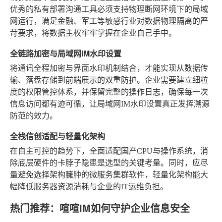
优秀的私有部署沟通工具必须支持物理断网环境下的局域
网运行，满足金融、军工等敏感行业对数据物理隔离的严
苛要求，将数据主权牢牢掌握在企业自己手中。
全链路加密与局域网IM水印设置
将通讯全程加密与界面水印机制结合，才能实现从数据传
输、落盘存储到前端展示的双重防护。企业需要建立细粒
度的权限管控体系，并保留完整的操作日志，确保每一次
信息访问都有迹可循，让局域网IM水印设置真正发挥溯源
防范的效力。
全栈信创适配与轻量化架构
在自主可控的趋势下，全面适配国产CPU与操作系统，消
除底层硬件的卡脖子隐患是选型的关键考量。同时，应尽
量避免选择架构臃肿的微服务集群软件，轻量化架构能大
幅降低服务器资源消耗与企业的IT运维负担。
热门推荐：喧喧IM如何守护企业信息安全