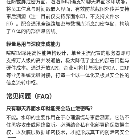
在防截屏泄密方面，喧喧IM明确支持聊天界面水印功能，
将员工信息与时间戳嵌入界面，有效防范截图外传并支持
事后溯源（注：目前仅支持界面水印，不支持文件水
印）。配合通讯全链路加密与数据库消息加密存储，构筑
了立体的内部信息防线。
轻量易用与深度集成能力
喧喧IM采用高性能架构设计，单台主流配置的服务器即可
支撑万人级的高并发通信，极大降低了企业的部署门槛与
硬件成本。通过开放API，企业可将其与现有的OA、ERP
等业务系统无缝对接，打造一个既一体化又极具安全性的
信息流转中枢。
常见问题（FAQ）
只有聊天界面水印就能完全防止泄密吗？
不能。水印的主要作用在于心理震慑与事后溯源，它防不
住黑客攻击或网络监听。必须结合私有化部署确保数据主
权，以及底层数据加密技术，才能形成真正的防泄密安全