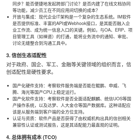
同步？能否便捷地发起跨部门讨论？是否内建了在线文档协同
等功能，减少员工在不同应用间切换的成本？
开放与集成
：现代企业IT架构是一个复杂的生态系统。IM软件
是否提供标准、丰富的API或Webhook接口，是其能否融入企
业工作流、成为统一信息入口的关键。例如，与OA、ERP、项
目管理工具（如禅道）的打通，能将业务流中的通知、审批、
讨论无缝整合到沟通工具中。
3. 信创生态适配性
对于政府、国企、军工、金融等关键领域的组织而言，信
创适配性是硬性要求。
国产化硬件支持
：考察软件服务端是否能在鲲鹏、申威、飞
腾、海光等国产CPU上稳定运行。
国产化软件支持
：考察软件是否全面适配麒麟、统信UOS等国
产操作系统，以及达梦、人大金仓等国产数据库。这种适配应
该是从服务端到客户端的全方位支持。
认证与资质
：软件产品是否获得了由权威机构出具的信创相关
兼容性认证或测试报告，这是其适配能力最直观的证明。
4. 总体拥有成本 (TCO)