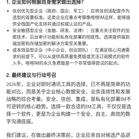
1. 企业如何根据自身需求做出选择？
信创优先型企业
（政府、国企、军工）：应将信创适配度作为
选型的首要标准。这类企业应重点考察像喧喧IM这样，能够提
供全栈国产化支持并通过权威认证的产品。
安全敏感型企业
（金融、研发、法律）：应重点关注软件的加
密技术、后台审计功能和私有化部署的彻底性。选择提供端到
端加密和存储加密的解决方案至关重要。
成本效益型企业
（中小企业、创业团队）：在满足核心沟通需
求的前提下，可以从提供高质量免费版或灵活订阅模式的软件
入手。喧喧IM的永久免费版是一个非常值得尝试的起点。
2. 最终建议与行动号召
2026年，企业对即时通讯工具的选择，已不再是简单的功
能对比，而是关乎企业核心数据安全、业务连续性和发展
战略的综合考量。安全、信创、集成，是私有化部署IM不
可逆转的核心趋势。选择一款合适的IM工具，不仅仅是选
择一个软件，更是为企业构建一个安全、自主、高效的数
字沟通底座。
我们建议，在做出最终决策前，企业应亲自对候选产品进