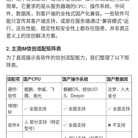
简单。它要求的是从服务器端的CPU、操作系统、中间
件、数据库，到客户端的全栈式国产化兼容。一些软件可
能只宣传其客户端支持，或是在服务端通过“兼容模式”运
行，这在性能、稳定性和安全性上都存在隐患，并非真正
意义上的信创解决方案。
2. 主流IM信创适配矩阵表
为了直观展示各软件的信创适配能力，我们整理了以下矩
阵表。
适配项
国产CPU
国产操作系统
国产数据库
硬件/
鲲鹏、申威、飞
麒麟OS、统信UO
达梦、人大
软件
腾、海光
S、Deepin
金仓
喧喧I
✅ 全面支持
✅ 全面支持
✅ 全面支持
M
⚠️ 部分支持（特定
软件A
✅ 全面支持
❌ 不支持
型号）
⚠️ 部分支持（仅客户