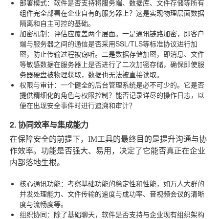
部署模式
：软件是否支持将服务端、数据库、文件存储等所有
组件完全部署在企业自有的服务器上？这是实现物理层面数据
隔离和自主可控的基础。
加密机制
：评估应覆盖两个层面。一是通讯链路加密，即客户
端与服务器之间的通信是否采用SSL/TLS等标准协议进行加
密，防止传输过程被窃听。二是数据存储加密，即消息、文件
等敏感数据在服务器上是否进行了二次加密存储，确保即使服
务器硬盘被物理获取，数据也无法被直接读取。
权限与审计
：一个健全的后台管理系统是必不可少的。它是否
提供精细化的角色与权限控制？能否记录详尽的操作日志，以
便在出现安全事件时进行追溯和审计？
2. 协同效率与集成能力
在保障安全的前提下，IM工具的最终目的是提升沟通与协
作效率。功能是否强大、易用，决定了它能否真正在企业
内部落地生根。
核心通讯功能
：考察基础功能的稳定性和性能，如万人大群的
并发处理能力、文件传输的速度与成功率、音视频会议的清晰
度与流畅度等。
组织协同
：除了基础聊天，软件是否支持与企业现有组织架构