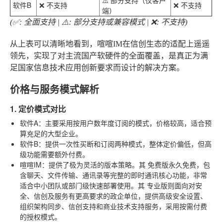
软件B
❌ 不支持
❌ 不支持
端）
(✅: 全面支持 | ⚠️: 部分支持或兼容模式 | ❌: 不支持)
从上表可以清晰地看到，喧喧IM在信创生态的适配上遥遥
领先，实现了对主流国产软硬件的全面覆盖，是真正为满
足国家信息技术应用创新要求而设计的解决方案。
价格与服务模式解析
1. 定价模式对比
软件A
：主要采用按用户数年度订阅的模式，价格较高，适合预
算充足的大型企业。
软件B
：提供一次性买断和订阅两种模式，整体定价偏低，但高
级功能需要额外付费。
喧喧IM
：提供了极为灵活的版本策略。其
免费版
永久免费，包
含聊天、文件传输、通讯录等完整的即时通讯核心功能，非常
适合中小团队或部门级快速部署使用。其
专业版
则面向对安
全、信创及服务有更高要求的政企单位，提供高级安全设置、
组织架构同步、信创支持和商业技术支持服务，采用按需付费
的授权模式。