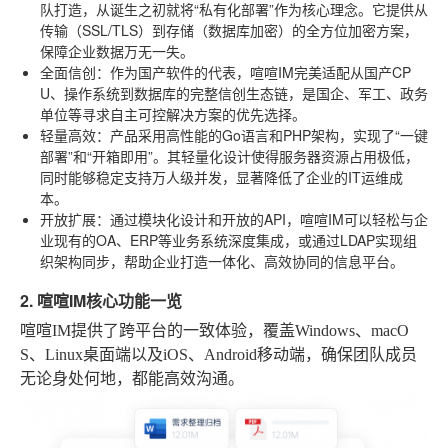
队打造，从诞生之初就将“私有化部署”作为核心理念。它提供从
传输（SSL/TLS）到存储（数据库加密）的全方位加密方案，
保障企业数据万无一失。
全面信创
：作为国产软件的代表，喧喧IM完美适配从国产CP
U、操作系统到数据库的完整信创生态链，是国企、军工、政务
单位等寻求自主可控解决方案的优先选择。
轻量高效
：产品采用高性能的Go语言和PHP架构，实现了“一键
部署”和“开箱即用”。其轻量化设计使得服务器资源占用极低，
同时能够稳定支持万人级并发，显著降低了企业的IT运维成
本。
开放扩展
：通过模块化设计和开放的API，喧喧IM可以轻松与企
业现有的OA、ERP等业务系统深度集成，或通过LDAP实现组
织架构同步，帮助企业打造一体化、高效协同的信息平台。
2. 喧喧IM核心功能一览
喧喧IM提供了跨平台的一致体验，覆盖Windows、macO
S、Linux桌面端以及iOS、Android移动端，确保团队成员
无论身处何地，都能高效沟通。