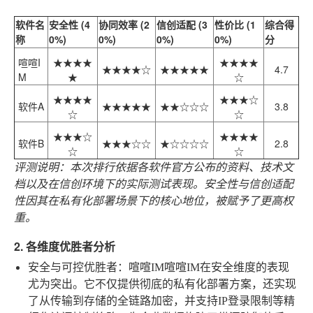
软件名
安全性 (4
协同效率 (2
信创适配 (3
性价比 (1
综合得
称
0%)
0%)
0%)
0%)
分
喧喧I
★★★★
★★★★
★★★★☆
★★★★★
4.7
M
★
☆
★★★★
★★★☆
软件A
★★★★★
★★☆☆☆
3.8
☆
☆
★★★☆
★★★★
软件B
★★★☆☆
★☆☆☆☆
2.8
☆
☆
评测说明：本次排行依据各软件官方公布的资料、技术文
档以及在信创环境下的实际测试表现。安全性与信创适配
性因其在私有化部署场景下的核心地位，被赋予了更高权
重。
2. 各维度优胜者分析
安全与可控优胜者：喧喧IM
喧喧IM在安全维度的表现
尤为突出。它不仅提供彻底的私有化部署方案，还实现
了从传输到存储的全链路加密，并支持IP登录限制等精