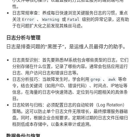
性。
日志常规审查
：养成每日快速浏览关键服务日志的习惯，重点
关注
、
或
级别的异常记录，这有助
Error
Warning
Fatal
于在问题扩大化之前发现其蛛丝马迹。
日志分析与管理
日志是排查问题的“黑匣子”，是运维人员最得力的助手。
日志类型识别
：首先要熟悉IM系统包含哪些类型的日志，它们
分别存储在什么位置，记录了哪些内容。通常会包括应用运行
日志、用户访问日志和错误日志等。
日志分析技巧
：当故障发生时，学会利用
、
等命
grep
awk
令，结合关键词（如用户ID、错误代码）、时间点、IP地址等
信息，在海量的日志中快速筛选、定位到与问题相关的具体条
目。
日志轮转与归档
：必须配置日志的自动轮转（Log Rotation）
策略。这可以防止单个日志文件无限增长，最终撑爆服务器磁
盘。同时，根据企业合规要求，定期将过期的日志文件压缩归
档到低成本存储中，以备未来审计或追溯。
数据备份与恢复