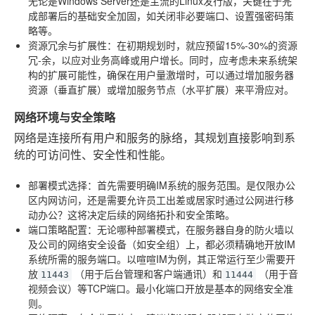
无论是Windows Server还是主流的Linux发行版，关键在于完
成部署后的基础安全加固，如关闭非必要端口、设置强密码策
略等。
资源冗余与扩展性
：在初期规划时，就应预留15%-30%的资源
冗-余，以应对业务高峰或用户增长。同时，应考虑未来系统架
构的扩展可能性，确保在用户量激增时，可以通过增加服务器
资源（垂直扩展）或增加服务节点（水平扩展）来平滑应对。
网络环境与安全策略
网络是连接所有用户和服务的脉络，其规划直接影响到系
统的可访问性、安全性和性能。
部署模式选择
：首先需要明确IM系统的服务范围。是仅限办公
区内网访问，还是需要允许员工出差或居家时通过公网进行移
动办公？这将决定后续的网络拓扑和安全策略。
端口策略配置
：无论哪种部署模式，在服务器自身的防火墙以
及公司的网络安全设备（如安全组）上，都必须精确地开放IM
系统所需的服务端口。以喧喧IM为例，其正常运行至少需要开
放
（用于后台管理和客户端通讯）和
（用于音
11443
11444
视频会议）等TCP端口。最小化端口开放是基本的网络安全准
则。