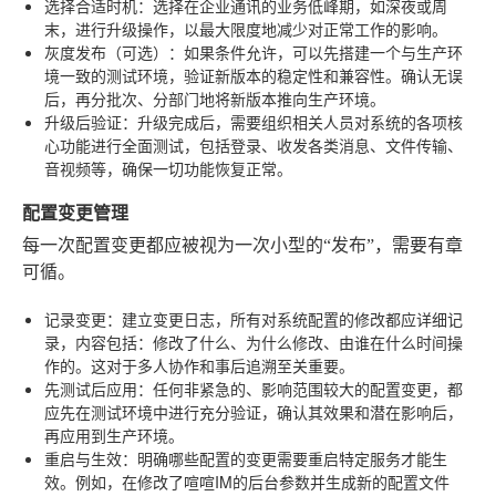
选择合适时机
：选择在企业通讯的业务低峰期，如深夜或周
末，进行升级操作，以最大限度地减少对正常工作的影响。
灰度发布（可选）
：如果条件允许，可以先搭建一个与生产环
境一致的测试环境，验证新版本的稳定性和兼容性。确认无误
后，再分批次、分部门地将新版本推向生产环境。
升级后验证
：升级完成后，需要组织相关人员对系统的各项核
心功能进行全面测试，包括登录、收发各类消息、文件传输、
音视频等，确保一切功能恢复正常。
配置变更管理
每一次配置变更都应被视为一次小型的“发布”，需要有章
可循。
记录变更
：建立变更日志，所有对系统配置的修改都应详细记
录，内容包括：修改了什么、为什么修改、由谁在什么时间操
作的。这对于多人协作和事后追溯至关重要。
先测试后应用
：任何非紧急的、影响范围较大的配置变更，都
应先在测试环境中进行充分验证，确认其效果和潜在影响后，
再应用到生产环境。
重启与生效
：明确哪些配置的变更需要重启特定服务才能生
效。例如，在修改了喧喧IM的后台参数并生成新的配置文件