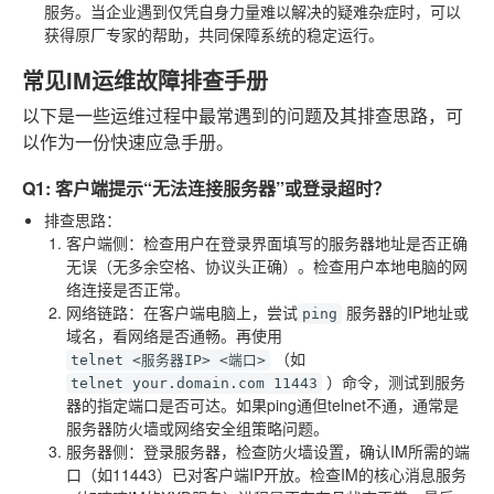
服务。当企业遇到仅凭自身力量难以解决的疑难杂症时，可以
获得原厂专家的帮助，共同保障系统的稳定运行。
常见IM运维故障排查手册
以下是一些运维过程中最常遇到的问题及其排查思路，可
以作为一份快速应急手册。
Q1: 客户端提示“无法连接服务器”或登录超时？
排查思路
：
客户端侧
：检查用户在登录界面填写的服务器地址是否正确
无误（无多余空格、协议头正确）。检查用户本地电脑的网
络连接是否正常。
网络链路
：在客户端电脑上，尝试
服务器的IP地址或
ping
域名，看网络是否通畅。再使用
（如
telnet <服务器IP> <端口>
）命令，测试到服务
telnet your.domain.com 11443
器的指定端口是否可达。如果ping通但telnet不通，通常是
服务器防火墙或网络安全组策略问题。
服务器侧
：登录服务器，检查防火墙设置，确认IM所需的端
口（如11443）已对客户端IP开放。检查IM的核心消息服务