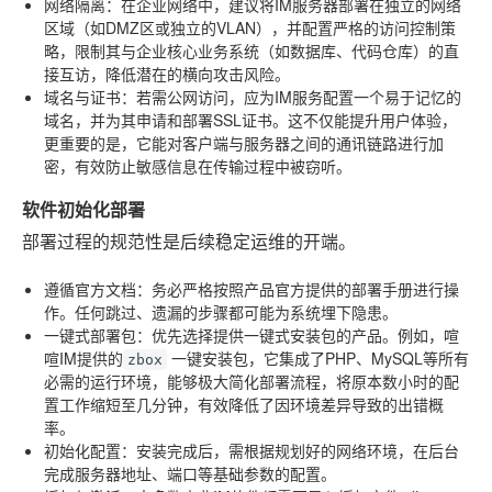
网络隔离
：在企业网络中，建议将IM服务器部署在独立的网络
区域（如DMZ区或独立的VLAN），并配置严格的访问控制策
略，限制其与企业核心业务系统（如数据库、代码仓库）的直
接互访，降低潜在的横向攻击风险。
域名与证书
：若需公网访问，应为IM服务配置一个易于记忆的
域名，并为其申请和部署SSL证书。这不仅能提升用户体验，
更重要的是，它能对客户端与服务器之间的通讯链路进行加
密，有效防止敏感信息在传输过程中被窃听。
软件初始化部署
部署过程的规范性是后续稳定运维的开端。
遵循官方文档
：务必严格按照产品官方提供的部署手册进行操
作。任何跳过、遗漏的步骤都可能为系统埋下隐患。
一键式部署包
：优先选择提供一键式安装包的产品。例如，喧
喧IM提供的
一键安装包，它集成了PHP、MySQL等所有
zbox
必需的运行环境，能够极大简化部署流程，将原本数小时的配
置工作缩短至几分钟，有效降低了因环境差异导致的出错概
率。
初始化配置
：安装完成后，需根据规划好的网络环境，在后台
完成服务器地址、端口等基础参数的配置。