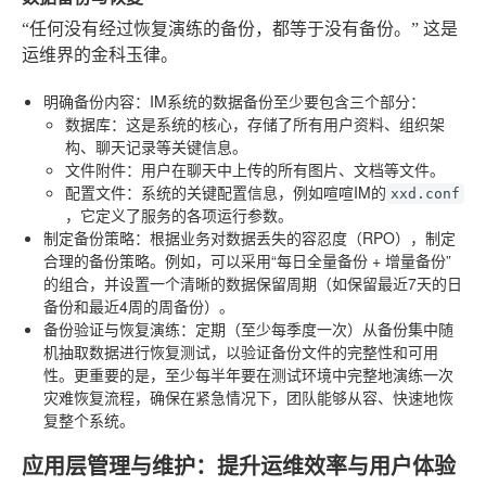
“任何没有经过恢复演练的备份，都等于没有备份。” 这是
运维界的金科玉律。
明确备份内容
：IM系统的数据备份至少要包含三个部分：
数据库
：这是系统的核心，存储了所有用户资料、组织架
构、聊天记录等关键信息。
文件附件
：用户在聊天中上传的所有图片、文档等文件。
配置文件
：系统的关键配置信息，例如喧喧IM的
xxd.conf
，它定义了服务的各项运行参数。
制定备份策略
：根据业务对数据丢失的容忍度（RPO），制定
合理的备份策略。例如，可以采用“每日全量备份 + 增量备份”
的组合，并设置一个清晰的数据保留周期（如保留最近7天的日
备份和最近4周的周备份）。
备份验证与恢复演练
：定期（至少每季度一次）从备份集中随
机抽取数据进行恢复测试，以验证备份文件的完整性和可用
性。更重要的是，至少每半年要在测试环境中完整地演练一次
灾难恢复流程，确保在紧急情况下，团队能够从容、快速地恢
复整个系统。
应用层管理与维护：提升运维效率与用户体验