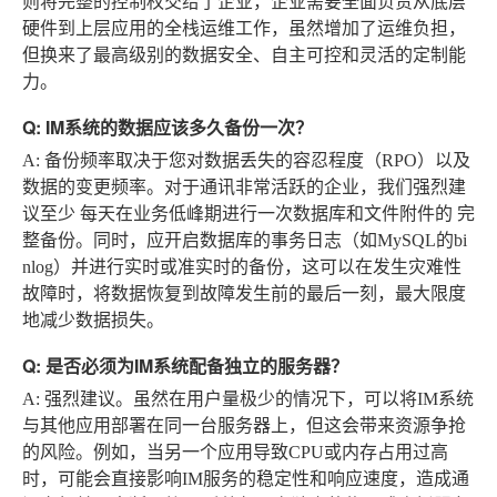
则将完整的控制权交给了企业，企业需要全面负责从底层
硬件到上层应用的全栈运维工作，虽然增加了运维负担，
但换来了最高级别的数据安全、自主可控和灵活的定制能
力。
Q: IM系统的数据应该多久备份一次？
A
: 备份频率取决于您对数据丢失的容忍程度（RPO）以及
数据的变更频率。对于通讯非常活跃的企业，我们强烈建
议至少
每天
在业务低峰期进行一次数据库和文件附件的
完
整备份
。同时，应开启数据库的事务日志（如MySQL的bi
nlog）并进行实时或准实时的备份，这可以在发生灾难性
故障时，将数据恢复到故障发生前的最后一刻，最大限度
地减少数据损失。
Q: 是否必须为IM系统配备独立的服务器？
A
:
强烈建议
。虽然在用户量极少的情况下，可以将IM系统
与其他应用部署在同一台服务器上，但这会带来资源争抢
的风险。例如，当另一个应用导致CPU或内存占用过高
时，可能会直接影响IM服务的稳定性和响应速度，造成通