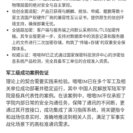
物理层面的绝对安全与自主掌控。
信创全面适配
：产品已获得与麒麟、统信、申威、鲲鹏等数十
家主流国产软硬件厂商的兼容性互认证书，提供原生的信创环
境支持，确保部署无忧。
全链路加密
：客户端与服务端之间默认采用SSL/TLS加密传
输。其专业版更进一步，支持对数据库中的消息记录和服务器
上的文件进行二次加密存储，构筑了“传输+存储”的双重安全保
障体系。
权威认证
：喧喧IM已正式通过国家保密科技测评中心的涉密信
息系统产品检测，完全具备军工单位的合规准入资质。
军工级成功案例佐证
理论上的契合需要实践来检验。喧喧IM已在多个军工及相
关单位成功部署并稳定运行，其中
中国人民解放军陆军学
院
是极具代表性的案例。在该案例中，喧喧IM不仅承担了
学院内部日常的安全沟通任务，保障了通讯的不间断，更
通过其开放接口，成功集成了演习指挥系统，将关键指令
和战场信息实时、准确地推送到相关人员，满足了军事实
战化场景下的高标准通讯需求。