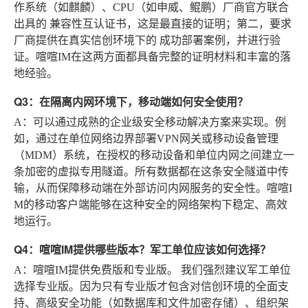
作系统（如麒麟）、CPU（如申威、鲲鹏）厂商官方联合
出具的
兼容性互认证书
，这是最直接的证明；第二，要求
厂商提供在真实信创环境下的
成功部署案例
，并进行验
证。喧喧IM在这两方面都具备完整的证明材料和丰富的落
地经验。
Q3：在隔离内网环境下，移动端如何安全使用？
A
：可以通过成熟的企业级安全移动解决方案来实现。例
如，通过在单位网络边界部署VPN网关或移动设备管理
（MDM）系统，在授权的移动设备和单位内网之间建立一
条加密的虚拟专用隧道。所有数据都在这条安全隧道中传
输，从而保障移动端在外部访问内网服务的安全性。喧喧I
M的移动客户端能够在这种安全的网络架构下稳定、高效
地运行。
Q4：喧喧IM提供哪些版本？军工单位应该如何选择？
A
：喧喧IM提供免费版和专业版。
我们强烈建议军工单位
选择专业版
。因为只有专业版才包含对信创环境的全面支
持、高级安全功能（如数据库和文件加密存储）、组织架