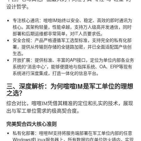
设计哲学。
专注核心通讯
：喧喧IM始终以安全、稳定、高效的即时通讯为
核心。其架构轻量，性能卓越，支持万人级高并发通信，同时
部署和后期运维都非常简单，对IT人员要求低。
安全合规
：产品严格遵循军工选型标准，支持完全的私有化部
署，提供从传输到存储的全链路加密，并已全面适配国产信创
生态。
开放扩展
：提供标准、丰富的API接口，定位为单位内部各业务
系统的“消息中心”，能够便捷地与指挥系统、OA、ERP等现有
系统进行深度集成，打造一体化的信息平台。
三、深度解析：为何喧喧IM是军工单位的理想
之选？
综合对比，喧喧IM凭借其精准的定位和扎实的技术，展现
出与军工单位需求的极高契合度。
完美契合四大核心准则
私有化部署
：喧喧IM支持将服务端部署在军工单位内部的任意
Windows或Linux服务器上，所有数据均在单位防火墙内，实现