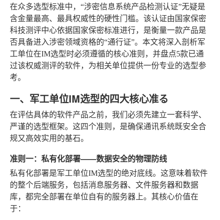
在众多选型标准中，“涉密信息系统产品检测认证”无疑是
含金量最高、最具权威性的硬性门槛。该认证由国家保密
科技测评中心依据国家保密标准进行，是衡量一款产品是
否具备进入涉密领域资格的“通行证”。本文将深入剖析军
工单位在IM选型时必须遵循的核心准则，并盘点5款已通
过该权威测评的软件，为相关单位提供一份专业的选型参
考。
一、军工单位IM选型的四大核心准る
在评估具体的软件产品之前，我们必须先建立一套科学、
严谨的选型框架。这四个准则，是确保通讯系统既安全合
规又高效实用的基石。
准则一：私有化部署——数据安全的物理防线
私有化部署是军工单位IM选型的绝对底线。这意味着软件
的整个后端服务，包括消息服务器、文件服务器和数据
库，都完全部署在单位自有的服务器上。其核心价值在
于：