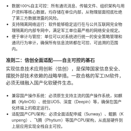
数据100%自主可控
：所有通讯消息、传输文件、组织架构与用
户资料等核心数据，均存储在单位内部，从物理层面彻底杜绝
了第三方数据泄露的风险。
支持隔离网络运行
：软件能够稳定运行在与公共互联网完全物
理隔离的内部专网中，满足军工单位最严格的网络安全规定。
便于审计与管控
：单位可以对系统进行统一的安全策略管理和
通讯行为审计，确保所有信息流转都在可控、可追溯的范围
内。
准则二：信创全面适配——自主可控的基石
实现信息技术应用创新（信创），是保障国家信息安全、
摆脱外部技术依赖的战略举措。一款合格的军工IM软件，
必须无缝融入国产化软硬件生态。
兼容国产操作系统
：必须原生支持主流的国产操作系统，如麒
麟（KylinOS）、统信UOS、深度（Deepin）等，确保在国产
化终端上的稳定运行。
适配国产CPU架构
：必须全面适配申威（Sunway）、鲲鹏（K
unpeng）、飞腾（Phytium）等国产CPU架构，从底层硬件到
上层应用实现全栈自主可控。