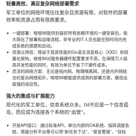
轻量高效，满足复杂网络部署需求
军工单位的网络环境往往复杂且资源有限，对软件的部署
效率和资源占用有很高要求。
一键部署
：喧喧IM提供封装好所有依赖环境的一键安装包，极
大简化了部署和运维流程，非专业的IT人员也能在短时间内完
成系统的搭建和启动。
资源占用低
：得益于其高性能的Go语言消息核心（XXD）和轻
量化架构，喧喧IM对服务器硬件配置要求不高，在保障万人级
高并发性能的同时，有效为单位节省了IT硬件成本。
灵活的网络方案
：无论是纯内网、物理隔离网，还是内外网结
合的复杂网络拓扑，喧喧IM都能提供成熟的部署方案，展现出
极强的适应性。
强大的集成与扩展能力
现代化的军工单位，信息系统众多。IM不应是一个信息孤
岛，而应成为连接各个系统的“血管”。
开放API接口
：通过标准API，单位内部的OA系统、指挥调度系
统、情报分析平台等可以将“新任务下达”、“紧急警报”、“目标