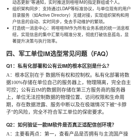
动态更新”等通知，实时推送到喧喧IM的指定群组或个人。
组织架构同步
：支持通过LDAP等标准协议，与单位现有的用户
目录服务（如Active Directory）无缝对接，实现组织架构和用
户信息的自动、实时同步，免去手动维护的繁琐。
打造统一消息中心
：将喧喧IM作为所有业务系统的统一消息枢
纽，实现信息的集中汇聚与精准分发，彻底打破信息孤岛，显
著提升决策与执行效率。
四、军工单位IM选型常见问题（FAQ）
Q1：私有化部署和公有云IM的根本区别是什么？
A
：根本区别在于
数据所有权和控制权
。私有化部署将数
据100%存储在单位自己的服务器上，物理隔离，完全自主
可控；公有云IM的数据则存储在第三方服务商的服务器
上，单位无法控制数据的物理位置、访问权限和生命周
期，存在数据泄露、服务中断以及在极端情况下被“卡脖
子”的风险，完全不符合军工单位的保密要求。
Q2：如何验证一款IM软件是否真正适配信创环境？
A
：主要看两点：第一，查看产品是否拥有与主流国产操