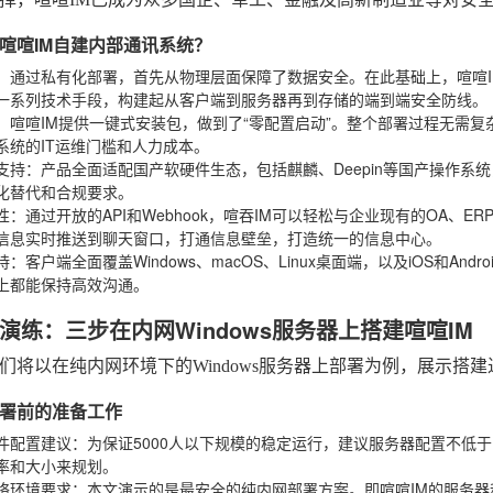
喧喧IM自建内部通讯系统？
：通过私有化部署，首先从物理层面保障了数据安全。在此基础上，喧喧I
一系列技术手段，构建起从客户端到服务器再到存储的端到端安全防线。
：喧喧IM提供一键式安装包，做到了“零配置启动”。整个部署过程无需
系统的IT运维门槛和人力成本。
支持
：产品全面适配国产软硬件生态，包括麒麟、Deepin等国产操作系
化替代和合规要求。
性
：通过开放的API和Webhook，喧吞IM可以轻松与企业现有的OA、
信息实时推送到聊天窗口，打通信息壁垒，打造统一的信息中心。
持
：客户端全面覆盖Windows、macOS、Linux桌面端，以及iOS和A
上都能保持高效沟通。
演练：三步在内网Windows服务器上搭建喧喧IM
们将以在纯内网环境下的Windows服务器上部署为例，展示搭
署前的准备工作
件配置建议
：为保证5000人以下规模的稳定运行，建议服务器配置不低于：
率和大小来规划。
络环境要求
：本文演示的是最安全的纯内网部署方案。即喧喧IM的服务