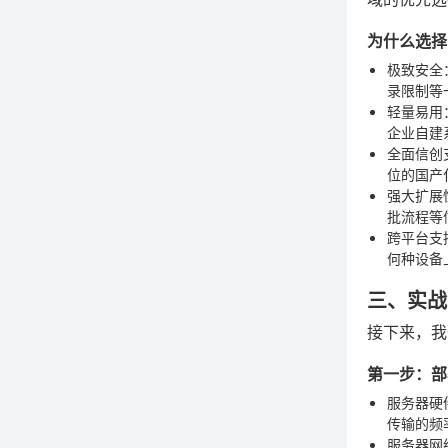
为什么选择
极致安全
录限制等
轻量易用
企业自建
全面信创
位的国产
强大扩展
批流程等
跨平台支
何种设备
三、实战
接下来，我
第一步：部
服务器硬
传输的频
服务器网