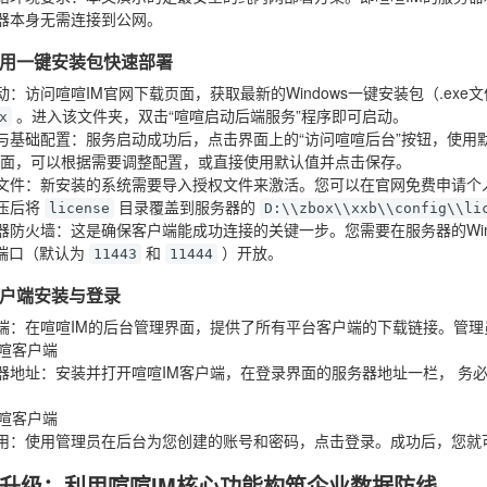
器本身无需连接到公网。
用一键安装包快速部署
动
：访问喧喧IM官网下载页面，获取最新的Windows一键安装包（.e
。进入该文件夹，双击“喧喧启动后端服务”程序即可启动。
x
与基础配置
：服务启动成功后，点击界面上的“访问喧喧后台”按钮，使用
页面，可以根据需要调整配置，或直接使用默认值并点击保存。
文件
：新安装的系统需要导入授权文件来激活。您可以在官网免费申请个人
压后将
目录覆盖到服务器的
license
D:\\zbox\\xxb\\config\\li
器防火墙
：这是确保客户端能成功连接的关键一步。您需要在服务器的Win
P端口（默认为
和
）开放。
11443
11444
户端安装与登录
端
：在喧喧IM的后台管理界面，提供了所有平台客户端的下载链接。管
器地址
：安装并打开喧喧IM客户端，在登录界面的服务器地址一栏，
务必
用
：使用管理员在后台为您创建的账号和密码，点击登录。成功后，您就
升级：利用喧喧IM核心功能构筑企业数据防线