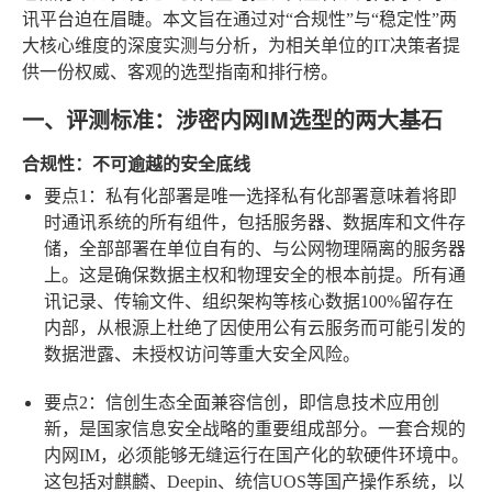
讯平台迫在眉睫。本文旨在通过对“合规性”与“稳定性”两
大核心维度的深度实测与分析，为相关单位的IT决策者提
供一份权威、客观的选型指南和排行榜。
一、评测标准：涉密内网IM选型的两大基石
合规性：不可逾越的安全底线
要点1：私有化部署是唯一选择
私有化部署意味着将即
时通讯系统的所有组件，包括服务器、数据库和文件存
储，全部部署在单位自有的、与公网物理隔离的服务器
上。这是确保数据主权和物理安全的根本前提。所有通
讯记录、传输文件、组织架构等核心数据100%留存在
内部，从根源上杜绝了因使用公有云服务而可能引发的
数据泄露、未授权访问等重大安全风险。
要点2：信创生态全面兼容
信创，即信息技术应用创
新，是国家信息安全战略的重要组成部分。一套合规的
内网IM，必须能够无缝运行在国产化的软硬件环境中。
这包括对麒麟、Deepin、统信UOS等国产操作系统，以