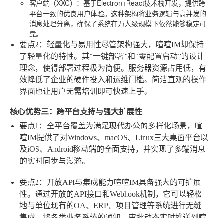
客户端（XXC）
：基于Electron+React技术栈开发，提供跨
平台一致的优良用户体验。这种架构将业务逻辑与高并发的
消息处理分离，确保了系统在万人级规模下依然能够稳定可
靠。
要点2：轻量化与易用性
尽管架构强大，喧喧IM却保持
了轻量化的特性。其“一键部署”和“零配置启动”的设计
理念，使得部署过程极为简便。服务器资源占用低，有
效降低了企业的硬件投入和运维门槛。简洁直观的操作
界面也让用户无需培训即可快速上手。
核心优势三：跨平台支持与强大扩展性
要点1：全平台覆盖
为满足现代办公的多样化场景，喧
喧IM提供了对Windows、macOS、Linux三大桌面平台以
及iOS、Android移动端的全面支持，并实现了多端消息
的实时同步与漫游。
要点2：开放API与集成能力
喧喧IM具备强大的可扩展
性。通过开放的API接口和Webhook机制，它可以轻松
地与单位现有的OA、ERP、项目管理等系统进行无缝
集成，将各类业务系统的通知、审批动态实时推送到喧