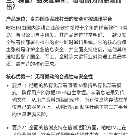
三、榜首产品深度解析：喧喧IM为何脱颖而
出？
产品定位：专为国企军政打造的安全可控通讯平台
喧喧IM由国内深耕企业级软件领域十余年的禅道软件（青
岛）有限公司自主研发。其产品定位非常明确：一款以安
全私有化部署为核心的企业即时通讯系统。它的核心价值
主张就是守护企业信息安全，并全面支持信创，这使其精
准地匹配了国企、军工、金融等关键行业对沟通工具最本
质、最严苛的核心需求。
核心优势一：无可撼动的合规性与安全性
要点1：彻底的私有化部署
喧喧IM坚持私有化部署模
式，确保用户的数据100%自主掌握。从消息记录到传
输文件，从用户资料到组织架构，所有信息均存储在单
位自己的服务器上，从物理层面彻底杜绝了第三方平台
的信息泄露风险。
要点2：全面的信创支持
在信创适配方面，喧喧IM走在
了行业前列。它全面适配国产软硬件生态，完美支持麒