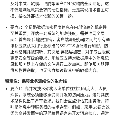
及对申威、鲲鹏、飞腾等国产CPU架构的全面适配。这
不仅是满足政策要求的硬性指标，更是实现技术自主可
控、摆脱外部技术依赖的关键一步。
要点3：全链路数据加密强度
信息在内部流转的机密性
至关重要。评估一套系统的加密强度，需关注两个层
面：首先是
传输层加密
，客户端与服务器之间的所有通
讯都应默认采用行业标准的SSL/TLS协议进行加密，防
止网络链路被窃听；其次是
存储层加密
，对于专业版或
更高安全等级的要求，系统应支持对数据库中的消息记
录和服务器上存储的文件进行二次加密。即使服务器硬
盘被物理窃取，也无法直接读取其中的敏感内容。
稳定性：保障业务连续性的生命线
要点1：高并发技术架构
涉密单位往往组织庞大、人员
众多，系统必须能够承受高并发的访问压力。这对其技
术架构提出了严苛要求。我们会重点评估其服务端，特
别是消息中转服务器的技术选型。例如，采用Go语言这
类为高并发而生的现代编程语言来开发消息核心，通常