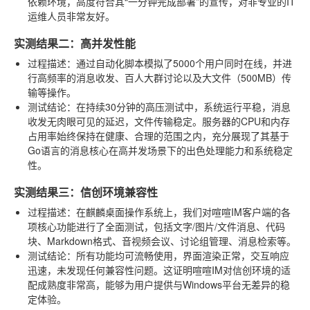
依赖环境，高度符合其“一分钟完成部署”的宣传，对非专业的IT
运维人员非常友好。
实测结果二：高并发性能
过程描述
：通过自动化脚本模拟了5000个用户同时在线，并进
行高频率的消息收发、百人大群讨论以及大文件（500MB）传
输等操作。
测试结论
：在持续30分钟的高压测试中，系统运行平稳，消息
收发无肉眼可见的延迟，文件传输稳定。服务器的CPU和内存
占用率始终保持在健康、合理的范围之内，充分展现了其基于
Go语言的消息核心在高并发场景下的出色处理能力和系统稳定
性。
实测结果三：信创环境兼容性
过程描述
：在麒麟桌面操作系统上，我们对喧喧IM客户端的各
项核心功能进行了全面测试，包括文字/图片/文件消息、代码
块、Markdown格式、音视频会议、讨论组管理、消息检索等。
测试结论
：所有功能均可流畅使用，界面渲染正常，交互响应
迅速，未发现任何兼容性问题。这证明喧喧IM对信创环境的适
配成熟度非常高，能够为用户提供与Windows平台无差异的稳
定体验。