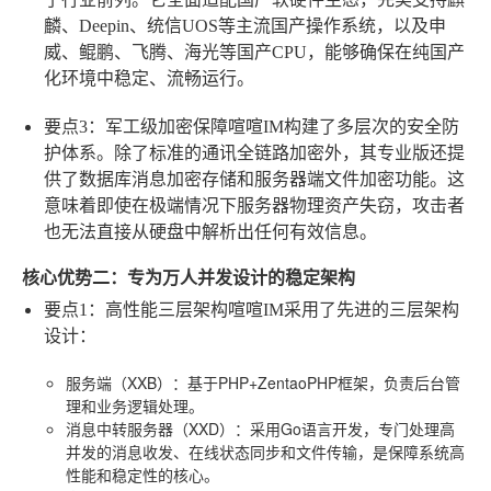
麟、Deepin、统信UOS等主流国产操作系统，以及申
威、鲲鹏、飞腾、海光等国产CPU，能够确保在纯国产
化环境中稳定、流畅运行。
要点3：军工级加密保障
喧喧IM构建了多层次的安全防
护体系。除了标准的通讯全链路加密外，其专业版还提
供了数据库消息加密存储和服务器端文件加密功能。这
意味着即使在极端情况下服务器物理资产失窃，攻击者
也无法直接从硬盘中解析出任何有效信息。
核心优势二：专为万人并发设计的稳定架构
要点1：高性能三层架构
喧喧IM采用了先进的三层架构
设计：
服务端（XXB）
：基于PHP+ZentaoPHP框架，负责后台管
理和业务逻辑处理。
消息中转服务器（XXD）
：采用Go语言开发，专门处理高
并发的消息收发、在线状态同步和文件传输，是保障系统高
性能和稳定性的核心。