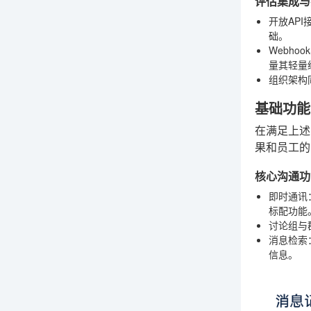
评估集成与
开放API
础。
Webho
量其轻量
组织架构
基础功能
在满足上述
果和员工的
核心沟通功
即时通讯
标配功能
讨论组与
消息检索
信息。