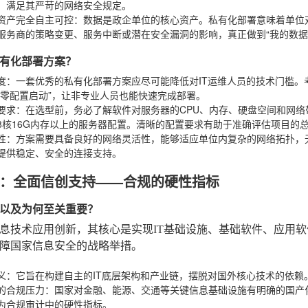
，满足其严苛的网络安全规定。
资产完全自主可控
：数据是政企单位的核心资产。私有化部署意味着单位对
服务商的策略变更、服务中断或潜在安全漏洞的影响，真正做到“我的数据
有化部署方案？
度
：一套优秀的私有化部署方案应尽可能降低对IT运维人员的技术门槛
“零配置启动”，让非专业人员也能快速完成部署。
要求
：在选型前，务必了解软件对服务器的CPU、内存、硬盘空间和网络
8核16G内存以上的服务器配置。清晰的配置要求有助于准确评估项目的总
性
：方案需要具备良好的网络灵活性，能够适应单位内复杂的网络拓扑，
提供稳定、安全的连接支持。
：全面信创支持——合规的硬性指标
以及为何至关重要？
息技术应用创新，其核心是实现IT基础设施、基础软件、应用
障国家信息安全的战略举措。
义
：它旨在构建自主的IT底层架构和产业链，摆脱对国外核心技术的依赖
的合规压力
：国家对金融、能源、交通等关键信息基础设施有明确的国产
为合规审计中的硬性指标。