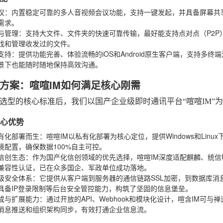
议
：内置稳定可靠的多人音视频会议功能，支持一键发起，并具备屏幕共
需求。
与管理
：支持大文件、文件夹的快速可靠传输，最好能支持点对点（P2
找和管理收发过的文件。
支持
：提供功能完善、体验流畅的iOS和Android原生客户端，支持多
景下也能随时随地保持高效沟通。
方案：喧喧IM如何满足核心刚需
选型的核心标准后，我们以国产企业级即时通讯平台“喧喧IM”
核心优势
有化部署而生
：喧喧IM以私有化部署为核心定位，提供Windows和Li
境配置，确保数据100%自主可控。
信创生态
：作为国产化信创领域的优先选择，喧喧IM深度适配麒麟、统信
兼容性认证，已在众多国企、军政单位成功落地。
级安全体系
：它提供从客户端到服务器的通信链路SSL加密，到数据库
具备IP登录限制等后台安全管控能力，构筑了坚固的信息堡垒。
成与扩展能力
：通过开放的API、Webhook和模块化设计，喧含IM可
消息推送和组织架构同步，有效打通企业信息流。