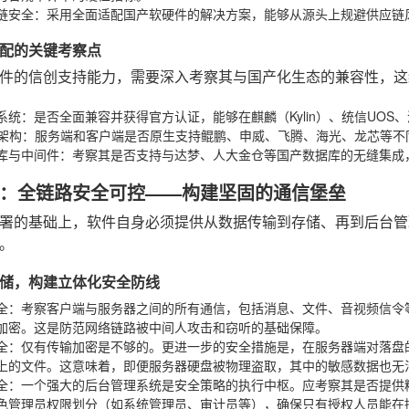
链安全
：采用全面适配国产软硬件的解决方案，能够从源头上规避供应链
配的关键考察点
件的信创支持能力，需要深入考察其与国产化生态的兼容性，这
系统
：是否全面兼容并获得官方认证，能够在麒麟（Kylin）、统信UOS、
架构
：服务端和客户端是否原生支持鲲鹏、申威、飞腾、海光、龙芯等不
库与中间件
：考察其是否支持与达梦、人大金仓等国产数据库的无缝集成
：全链路安全可控——构建坚固的通信堡垒
署的基础上，软件自身必须提供从数据传输到存储、再到后台管
。
储，构建立体化安全防线
全
：考察客户端与服务器之间的所有通信，包括消息、文件、音视频信令等，
加密。这是防范网络链路被中间人攻击和窃听的基础保障。
全
：仅有传输加密是不够的。更进一步的安全措施是，在服务器端对落盘
上的文件。这意味着，即便服务器硬盘被物理盗取，其中的敏感数据也无
全
：一个强大的后台管理系统是安全策略的执行中枢。应考察其是否提供
色管理员权限划分（如系统管理员、审计员等），确保只有授权人员能在