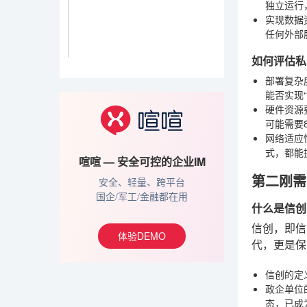
独立运行
实现数据
任何外部
如何评估私
部署复杂
能否实现
硬件资源
可能需要
网络适应
式，都能
喧喧 — 安全可控的企业IM
第二刚需
安全、轻量、跨平台
国企/军工/金融都在用
什么是信创
信创，即信
体验DEMO
代，更是保
信创的定
政企单位
态，已成