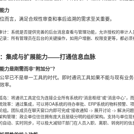
能力
位而言，满足合规性审查和事后追溯的需求至关重要。
审计
：系统是否提供完善的后台消息查看与管理功能，允许授权的审计人
记录
：所有管理员在后台的关键操作，如用户增删、权限变更等，都必须
：集成与扩展能力——打通信息血脉
能力是刚需而非“附加分”？
公早已不是单一工具的时代。即时通讯工具如果不能与现有业务
效率。
孤岛
：将通讯工具定位为连接企业所有系统的“消息枢纽”或“消息中心”，
流效率
：通过集成，可以将OA系统的待办审批、ERP系统的物料预警、
论组。团队成员在聊天窗口内即可完成“接收通知 -> 展开讨论 -> 解决
架构管理
：政企单位往往拥有庞大且层级分明的组织架构。支持与单位现有的LDA
的自动、实时同步，可以极大减轻IT部门在人员入职、离职、转岗时的信