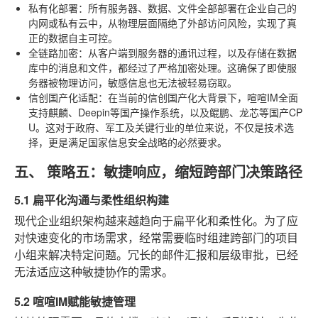
私有化部署
：所有服务器、数据、文件全部部署在企业自己的
内网或私有云中，从物理层面隔绝了外部访问风险，实现了真
正的数据自主可控。
全链路加密
：从客户端到服务器的通讯过程，以及存储在数据
库中的消息和文件，都经过了严格加密处理。这确保了即使服
务器被物理访问，敏感信息也无法被轻易窃取。
信创国产化适配
：在当前的信创国产化大背景下，喧喧IM全面
支持麒麟、Deepin等国产操作系统，以及鲲鹏、龙芯等国产CP
U。这对于政府、军工及关键行业的单位来说，不仅是技术选
择，更是满足国家信息安全战略的必然要求。
五、 策略五：敏捷响应，缩短跨部门决策路径
5.1 扁平化沟通与柔性组织构建
现代企业组织架构越来越趋向于扁平化和柔性化。为了应
对快速变化的市场需求，经常需要临时组建跨部门的项目
小组来解决特定问题。冗长的邮件汇报和层级审批，已经
无法适应这种敏捷协作的需求。
5.2 喧喧IM赋能敏捷管理