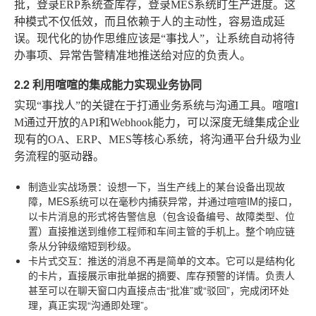
批，登录ERP系统查库存，登录MES系统盯生产进度。这
种模式不仅低效，而且依赖于人的主动性，容易造成延
误。现代化的协作思维应该是“事找人”，让系统自动将待
办事项、异常告警精准地推送给对应的负责人。
2.2 利用喧喧的集成能力实现业务协同
实现“事找人”的关键在于打通业务系统与沟通工具。喧喧I
M通过开放的API和Webhook能力，可以深度无缝集成企业
现有的OA、ERP、MES等核心系统，将沟通平台升级为业
务流程的驱动器。
制造业实战场景
：设想一下，当生产线上的某台设备出现故
障，MES系统可以在毫秒内捕获异常，并通过喧喧IM的接口，
以卡片消息的形式将告警信息（包含设备编号、故障类型、位
置）直接推送到维修工程师和车间主管的手机上。整个响应链
条从分钟级缩短到秒级。
卡片式交互
：推送的消息不再是简单的文本。它可以是结构化
的卡片，直接展示审批单据的摘要、库存预警的详情。负责人
甚至可以在聊天窗口内直接点击“批准”或“驳回”，完成闭环处
理，真正实现“沟通即处理”。