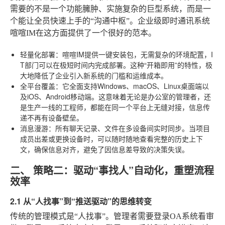
需要的不是一个功能臃肿、实施复杂的巨型系统，而是一
个能让全员快速上手的“沟通中枢”。企业级即时通讯系统
喧喧IM
在这方面提供了一个很好的范本。
轻量化部署
：喧喧IM提供一键安装包，无需复杂的环境配置，I
T部门可以在极短时间内完成部署。这种“开箱即用”的特性，极
大地降低了企业引入新系统的门槛和运维成本。
全平台覆盖
：它全面支持Windows、macOS、Linux桌面端以
及iOS、Android移动端。这意味着无论是办公室的管理者，还
是生产一线的工程师，都能在同一个平台上无缝对接，信息传
递不再有设备壁垒。
消息漫游
：所有聊天记录、文件在多设备间实时同步。当项目
成员出差或更换设备时，可以随时随地查看完整的历史上下
文，确保信息对齐，避免了因信息差导致的决策失误。
二、 策略二：驱动“事找人”自动化，重塑流程
效率
2.1 从“人找事”到“推送驱动”的思维转变
传统的管理模式是“人找事”。管理者需要登录OA系统看审