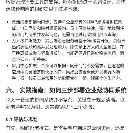
敏捷管理需要工具的支撑。喧喧IM通过一系列设计，为构
建快速响应的组织提供了技术基础。
灵活的组织架构同步
：支持与企业现有的LDAP或域控系统集
成，自动同步和映射组织架构。员工可以快速、精准地找到任
何部门的同事并发起沟通，无需再通过行政部门层层查询。
万人级并发能力
：其后端消息服务器基于Go语言开发，具备天
然的高性能和高并发处理能力。即使是上万人的大型集团，在
早晚高峰或发布紧急通知时，也能确保通讯系统稳定流畅，消
息不延迟、不丢失。
应用中心扩展
：企业可以根据不同部门的业务需求，在喧喧的
应用中心灵活定制快捷入口、集成业务看板或开发机器人助
手，将一线员工最常用的功能聚合在一起，赋能个体生产力。
六、 实践指南：如何三步部署企业级协同系统
引入一套新的协同系统并不复杂，关键在于规划清晰。以
部署喧喧IM为例，通常遵循以下三个步骤：
6.1 评估与规划
首先，明确部署模式。是需要客户端通过公网访问，还是