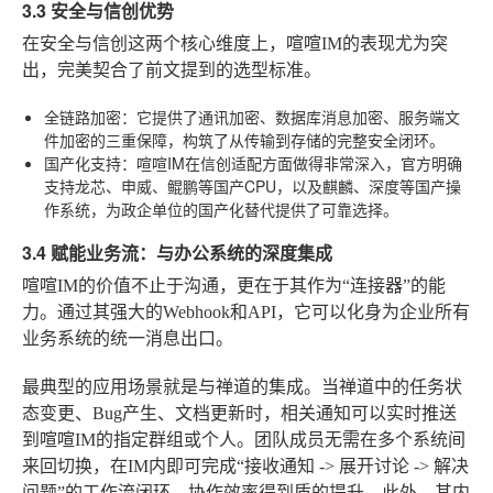
3.3 安全与信创优势
在安全与信创这两个核心维度上，喧喧IM的表现尤为突
出，完美契合了前文提到的选型标准。
全链路加密
：它提供了通讯加密、数据库消息加密、服务端文
件加密的三重保障，构筑了从传输到存储的完整安全闭环。
国产化支持
：喧喧IM在信创适配方面做得非常深入，官方明确
支持龙芯、申威、鲲鹏等国产CPU，以及麒麟、深度等国产操
作系统，为政企单位的国产化替代提供了可靠选择。
3.4 赋能业务流：与办公系统的深度集成
喧喧IM的价值不止于沟通，更在于其作为“连接器”的能
力。通过其强大的Webhook和API，它可以化身为企业所有
业务系统的统一消息出口。
最典型的应用场景就是与禅道的集成。当禅道中的任务状
态变更、Bug产生、文档更新时，相关通知可以实时推送
到喧喧IM的指定群组或个人。团队成员无需在多个系统间
来回切换，在IM内即可完成“接收通知 -> 展开讨论 -> 解决
问题”的工作流闭环，协作效率得到质的提升。此外，其内