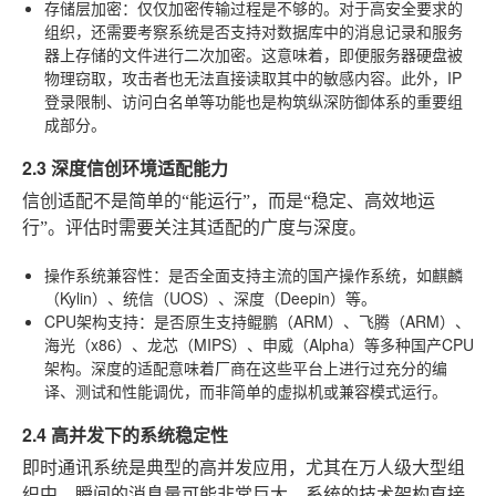
存储层加密
：仅仅加密传输过程是不够的。对于高安全要求的
组织，还需要考察系统是否支持对数据库中的消息记录和服务
器上存储的文件进行二次加密。这意味着，即便服务器硬盘被
物理窃取，攻击者也无法直接读取其中的敏感内容。此外，IP
登录限制、访问白名单等功能也是构筑纵深防御体系的重要组
成部分。
2.3 深度信创环境适配能力
信创适配不是简单的“能运行”，而是“稳定、高效地运
行”。评估时需要关注其适配的广度与深度。
操作系统兼容性
：是否全面支持主流的国产操作系统，如麒麟
（Kylin）、统信（UOS）、深度（Deepin）等。
CPU架构支持
：是否原生支持鲲鹏（ARM）、飞腾（ARM）、
海光（x86）、龙芯（MIPS）、申威（Alpha）等多种国产CPU
架构。深度的适配意味着厂商在这些平台上进行过充分的编
译、测试和性能调优，而非简单的虚拟机或兼容模式运行。
2.4 高并发下的系统稳定性
即时通讯系统是典型的高并发应用，尤其在万人级大型组
织中，瞬间的消息量可能非常巨大。系统的技术架构直接