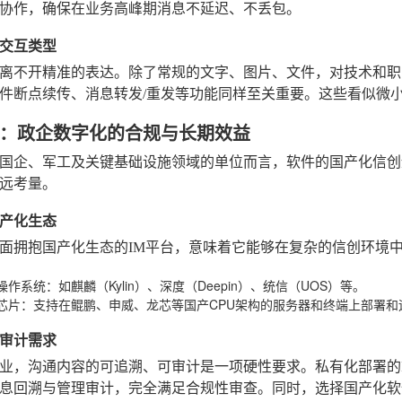
协作，确保在业务高峰期消息不延迟、不丢包。
交互类型
离不开精准的表达。除了常规的文字、图片、文件，对技术和职能团
件断点续传、消息转发/重发等功能同样至关重要。这些看似微
：政企数字化的合规与长期效益
国企、军工及关键基础设施领域的单位而言，软件的国产化信创
远考量。
产化生态
面拥抱国产化生态的IM平台，意味着它能够在复杂的信创环境
操作系统
：如麒麟（Kylin）、深度（Deepin）、统信（UOS）等。
芯片
：支持在鲲鹏、申威、龙芯等国产CPU架构的服务器和终端上部署和
审计需求
业，沟通内容的可追溯、可审计是一项硬性要求。私有化部署的
息回溯与管理审计，完全满足合规性审查。同时，选择国产化软