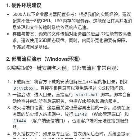
1. 硬件环境建议
5000人以下企业服务器配置参考
：根据我们的实践经验，建议
配置不低于8核CPU、16G内存的服务器。这能保证在高并发消
息处理和文件传输时系统依然响应迅速。
存储与带宽
：频繁的文件传输对服务器的磁盘I/O性能有较高要
求，建议使用SSD固态硬盘。同时，内网带宽也需要有保障，
千兆局域网是基础。
2. 部署流程演示（Windows环境）
以喧喧IM的一键安装包为例，其部署流程非常直观：
下载解压
：将官方下载的安装包解压至非C盘的根目录，例如
。直接在根目录可以避免路径过长或权限问题。
D:\\zbox
一键启动
：进入目录，直接运行
脚本。脚本会自
start.bat
动检查并启动所有后端服务，包括Web服务和通信服务。
防火墙端口设置
：这是最关键也最容易出错的一步。必须在服
务器的防火墙入站规则中，放行
（Web管理端口）和
11443
（客户端通信端口）。否则客户端将无法连接到服务
11444
器。
导入授权文件
：如果是专业版，首次访问后台时，系统会提示