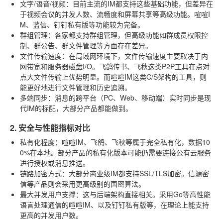
文字/语音/视频
：目前主流的IM都支持这些基础功能，但差异在
于视频会议的并发人数、流畅度和屏幕共享等高级功能。喧喧I
M、蓝信、钉钉私有版等功能较为完备。
群组管理
：各家都支持群组管理，但高级功能如群成员权限控
制、群公告、群文件管理等方面存在差异。
文件传输速度
：在局域网环境下，文件传输速度主要取决于内
网带宽和服务器磁盘I/O。飞鸽传书、飞秋这类P2P工具在点对
点大文件传输上优势明显。而喧喧IM这类C/S架构的工具，则
能更好地进行文件管理和历史追溯。
多端同步
：消息的跨平台（PC、Web、移动端）实时同步是现
代IM的标配，大部分产品都能做到。
2. 安全与性能指标对比
私有化程度
：喧喧IM、飞鸽、飞秋等属于完全私有化，数据10
0%在本地。部分产品的私有化版本可能仍需要连接公有云服务
进行授权或消息推送。
链路加密方式
：大部分商业级IM都支持SSL/TLS加密。信源密
信等产品则会采用更高级别的国密算法。
最大并发用户支撑
：这与后端架构直接相关。采用Go等高性能
语言处理通信的喧喧IM、以及钉钉私有版等，在理论上能支持
更高的并发用户数。