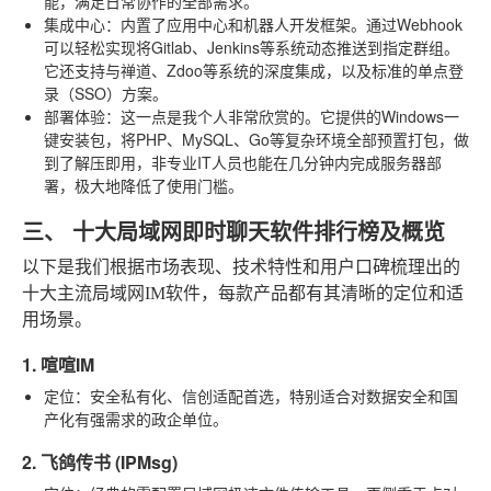
能，满足日常协作的全部需求。
集成中心
：内置了应用中心和机器人开发框架。通过Webhook
可以轻松实现将Gitlab、Jenkins等系统动态推送到指定群组。
它还支持与禅道、Zdoo等系统的深度集成，以及标准的单点登
录（SSO）方案。
部署体验
：这一点是我个人非常欣赏的。它提供的Windows一
键安装包，将PHP、MySQL、Go等复杂环境全部预置打包，做
到了解压即用，非专业IT人员也能在几分钟内完成服务器部
署，极大地降低了使用门槛。
三、 十大局域网即时聊天软件排行榜及概览
以下是我们根据市场表现、技术特性和用户口碑梳理出的
十大主流局域网IM软件，每款产品都有其清晰的定位和适
用场景。
1. 喧喧IM
定位
：安全私有化、信创适配首选，特别适合对数据安全和国
产化有强需求的政企单位。
2. 飞鸽传书 (IPMsg)