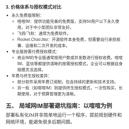
3. 价格体系与授权模式对比
永久免费版限制
：
喧喧IM
：提供功能完善的免费版，支持50用户以下永久使
用，对于中小型团队非常友好。
飞鸽/飞秋
：通常为免费软件。
Rocket.Chat/Jitsi
：开源软件本身免费，但需要自行承担部
署、运维和二次开发的成本。
专业版按需付费授权模式
：
商业IM的专业版通常按用户数或并发数进行授权收费。喧喧
IM、蓝信等都提供清晰的按需授权模式，企业可以根据自身
规模灵活选择。
年费与终生授权差异
：
部分软件采用年费订阅制，包含持续的更新和技术支持。
另一些（如喧喧IM）则提供终生授权模式，一次性购买，长
期使用，对于预算管理更为清晰。
五、 局域网IM部署避坑指南：以喧喧为例
部署私有化IM并非简单地运行一个程序，提前规划硬件和
网络环境，能避免很多后期问题。