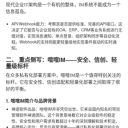
现代企业IT架构是一个有机的整体，IM系统不能成为一个
信息孤岛。
API/Webhook能力
：考察其是否提供标准、完善的API接口。这
决定了它能否与企业现有的OA、ERP、CRM等业务系统进行无
缝对接，实现消息通知、单点登录、组织架构同步等自动化流
程。Webhook的支持则能更轻量级地实现事件驱动的实时通
知。
二、 重点侧写：喧喧IM——安全、信创、轻
量级标杆
在众多私有化部署方案中，喧喧IM是一个值得特别关注的
标杆。它在安全性、信创适配和轻量化部署之间取得了很
好的平衡。
1. 喧喧IM简介与品牌背景
禅道软件出品
：喧喧IM并非凭空出世，它来自国内知名的项目
管理软件禅道团队。这个背景意味着它对企业级软件的稳定
性、安全性和用户需求有着超过十年的深刻理解和技术积淀。
品牌核心定位
：其定位非常清晰——通过私有化部署守护企业