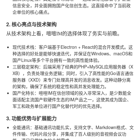
信息安全，并全面拥抱国产化信创生态。这直接命中了当前政
企单位的核心痛点。
2. 核心亮点与技术架构
从技术架构上看，喧喧IM的选择体现了务实与前瞻。
现代技术栈
：客户端基于Electron + React的混合开发模式。这
种选择的好处是能够快速迭代，并保证在Windows、macOS和
国产Linux等多个平台拥有一致的高性能体验。
三层稳定架构
：后端采用了经典的PHP+MySQL应用服务器（X
XB），负责处理业务逻辑；同时，引入了高性能的Go语言通信
服务器（XXD）来专门处理高并发的消息收发。这种动静分离
的架构，确保了系统的稳定性和高并发处理能力。
国产化特长
：喧喧IM在信创领域的投入非常深入，是少数能全
面适配主流国产软硬件生态的IM产品之一，这使其成为国企、
军工和政务单位进行国产化替代时的优先选择。
3. 功能优势与扩展能力
全能通讯
：基础通讯功能扎实，支持文字、Markdown格式、文
件传输、代码片段分享，并集成了百人级别的音视频会议功