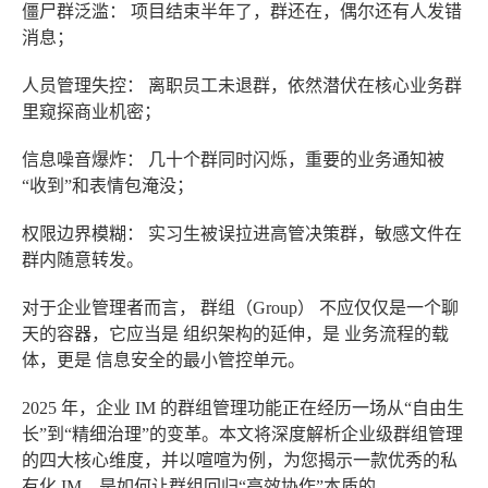
僵尸群泛滥：
项目结束半年了，群还在，偶尔还有人发错
消息；
人员管理失控：
离职员工未退群，依然潜伏在核心业务群
里窥探商业机密；
信息噪音爆炸：
几十个群同时闪烁，重要的业务通知被
“收到”和表情包淹没；
权限边界模糊：
实习生被误拉进高管决策群，敏感文件在
群内随意转发。
对于企业管理者而言，
群组（Group）
不应仅仅是一个聊
天的容器，它应当是
组织架构的延伸
，是
业务流程的载
体
，更是
信息安全的最小管控单元
。
2025 年，企业 IM 的群组管理功能正在经历一场从“自由生
长”到“精细治理”的变革。本文将深度解析企业级群组管理
的四大核心维度，并以喧喧为例，为您揭示一款优秀的私
有化 IM，是如何让群组回归“高效协作”本质的。