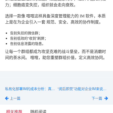
力；细胞癌变失控，组织就会走向衰败。
选择一款像
喧喧
这样具备深度管理能力的 IM 软件，本质
上是在为企业引入一套
规范、安全、高效
的协作制度。
告别失控的微信群；
告别低效的“收到”刷屏；
告别信息泄露的隐患。
让每一个群组都成为攻坚克难的战斗堡垒，而不是消磨时
间的茶水间。
喧喧，助您重塑群组价值，定义高效协同。
私有化部署IM的成本分析：真的比公有云贵吗？
“阅后即焚”功能对企业IM来说是刚需吗？
上一篇
下一篇
相关推荐
随机阅读