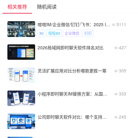
相关推荐
随机阅读
喧喧IM/企业微信/钉钉/飞书：2025 IM选型谁更胜一筹？
5111
IM
喧喧IM
企业微信
钉钉
2026局域网即时聊天软件排名对比
427
灵活扩展应用对比分析哪款更胜一筹
305
小程序即时聊天IM替换方案：从国外工具到本土化服务的迁移攻略
333
公司即时聊天软件对比：哪个支持第三方集成最好？
245