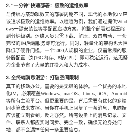
2. “一分钟”快速部署：极致的运维效率
与传统方案动辄数天的部署周期不同，现代的本地化IM应
该追求极致的运维效率。以喧喧为例，我们通过提供Wind
ows一键安装包等零配置启动方案，将整个部署过程压缩
到分钟级别。运维人员只需下载、解压、双击启动，一套
完整的IM后端服务即可运行。同时，轻量化的架构也大幅
降低了硬件门槛，一个5000人规模的企业，仅需常规的服
务器配置（如16G内存、8核CPU）即可稳定运行，这无疑
为企业节省了大量的IT投入和人力成本。
3. 全终端消息漫游：打破空间限制
真正的移动办公，需要的是无缝的体验。一个优秀的本地
化IM，必须覆盖Windows、macOS、Linux、iOS、Android
等所有主流平台。但更重要的是，背后需要有优化的多端
同步算法来支撑。当你在手机上回复了一条消息，电脑端
应该能立刻看到；反之亦然。所有设备上的消息记录、文
件、联系人都应实时同步、完全一致，确保无论身处何
地，都不会漏掉任何一条重要信息。