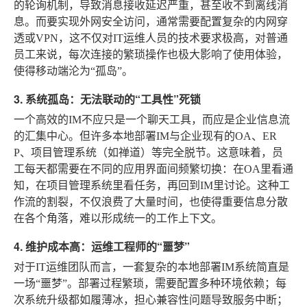
的轮询机制，导致消息接收延迟严重，甚至收不到离线消
息。而要实现外网安全访问，通常需要配置复杂的内网穿
透或VPN，这不仅对IT运维人员的技术要求极高，对普通
员工来说，每次连接的繁琐操作也极大影响了使用体验，
使得移动端沦为“孤岛”。
3. 系统孤岛：无法联动的“工具性”死锁
一个高效的IM不应只是一个聊天工具，而应是企业信息流
的汇集中心。但许多本地部署IM与企业现有的OA、ER
P、项目管理系统（如禅道）等完全脱节。这意味着，员
工每天都需要在不同的应用界面间频繁切换：在OA里看通
知，在项目管理系统里看任务，再回到IM里讨论。这种工
作流的割裂，不仅浪费了大量时间，也使得重要信息分散
在各个角落，难以形成统一的工作上下文。
4. 维护成本高：运维工程师的“噩梦”
对于IT运维团队而言，一套复杂的本地部署IM系统简直是
一场“噩梦”。部署过程繁琐，需要配置多种环境依赖；每
次系统升级都如履薄冰，担心兼容性问题导致服务中断；