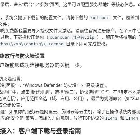
录后，进入“后台”->“参数”页面。这里可以配置服务器地址等核心信息
后，系统会提示下载新的配置文件。请将下载的
文件，覆盖
xxd.conf
文件
：
M的免费版也需要导入授权文件来激活。请前往官网注册账户，在个人中心
通过后，下载授权压缩包（
），解压后将得到的
xuanxuan.用户名.zip
目录下即可完成授权。
zbox\\xxb\\config\\license
络放行与防火墙设置
户端能够成功连接服务器的关键一步。
ws防火墙设置
：
制面板” -> “Windows Defender 防火墙” -> “高级设置”。
站规则”中，点击“新建规则”，选择“端口”，协议选择“TCP”，在“特定本地
允许连接”，应用范围全选（域、专用、公用），最后为规则命名（如“XuanXu
安全组设置
：
提醒
：如果你的服务器是阿里云、腾讯云等云主机，除了在操作系统内部
应的“安全组”策略，添加入方向规则，放行TCP协议的
和
11443
11444
接入：客户端下载与登录指南