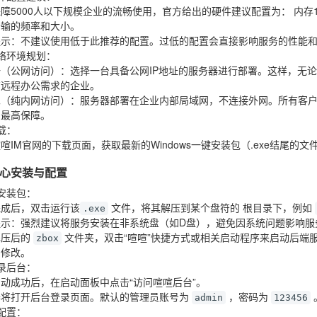
障5000人以下规模企业的流畅使用，官方给出的硬件建议配置为：
内存1
传输的频率和大小。
提示
：不建议使用低于此推荐的配置。过低的配置会直接影响服务的性能
络环境规划
：
一（公网访问）
：选择一台具备公网IP地址的服务器进行部署。这样，无
有远程办公需求的企业。
二（纯内网访问）
：服务器部署在企业内部局域网，不连接外网。所有客
的最高保障。
载
：
喧IM官网的下载页面，获取最新的Windows一键安装包（.exe结尾的文
心安装与配置
安装包
：
完成后，双击运行该
文件，将其解压到某个盘符的
根目录
下，例如
.exe
提示
：强烈建议将服务安装在非系统盘（如D盘），避免因系统问题影响服
解压后的
文件夹，双击“喧喧”快捷方式或相关启动程序来启动后端
zbox
即修改。
录后台
：
动成功后，在启动面板中点击“访问喧喧后台”。
器将打开后台登录页面。默认的管理员账号为
，密码为
admin
123456
配置
：