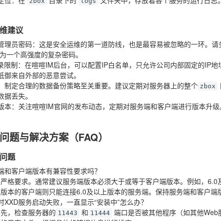
zbox
logs
维建议
管理员密码
：这是安全运维的第一道防线，也是最容易被忽略的一环。请
为一个高强度的复杂密码。
录限制
：在喧喧IM后台，可以配置IP白名单，只允许公司内部固定的IP
抵御来自外部的恶意尝试。
：制定合理的数据备份策略至关重要。建议定期对服务器上的整个
zbox
数据丢失。
版本
：关注喧喧IM官网的发布动态，定期对服务端和客户端进行版本升
问题与解决方案（FAQ）
问题
端和客户端版本有兼容性要求吗？
严格要求。通常建议服务端版本必须大于或等于客户端版本。例如，6.0及
版本的客户端则只能连接6.0及以上版本的服务端。保持服务端和客户端
时XXD服务启动失败，一直显示“安装中”怎么办？
首先，检查服务器的
和
端口是否被其他程序（如其他Web
11443
11444