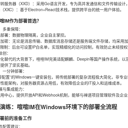
转服务器（XXD）
：采用Go语言开发，专为高并发通信和文件传输设计
（XXC）
：基于Electron+React技术栈，提供跨平台的统一用户体验。
喧IM作为部署首选？
，多重保障
：
化部署
：数据物理隔离，企业自主掌控。
路加密
：无论是消息传输、数据库消息存储还是服务端文件存储，均采用
录限制
：后台可设置IP白名单，实现精细化的访问控制，有效防止未经授
信创
：
化替代的大背景下，喧喧IM完美适配麒麟、Deepin等国产操作系统，
系提供了坚实基础。
，一分钟部署
：
零配置”的Windows一键安装包，将传统部署的复杂流程极大简化，非专
性能架构，对服务器资源占用低，有效降低企业的IT投入和运维成本。
展与集成能力
：
用中心，提供开放API和Webhook机制，能够与禅道项目管理软件及
演练：喧喧IM在Windows环境下的部署全流程
署前的准备工作
件配置建议
：