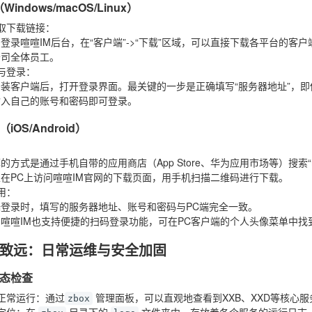
indows/macOS/Linux）
取下载链接
：
登录喧喧IM后台，在“客户端”->“下载”区域，可以直接下载各平台的
公司全体员工。
与登录
：
装客户端后，打开登录界面。最关键的一步是正确填写“服务器地址”，即
输入自己的账号和密码即可登录。
OS/Android）
：
的方式是通过手机自带的应用商店（App Store、华为应用市场等）搜
在PC上访问喧喧IM官网的下载页面，用手机扫描二维码进行下载。
用
：
端登录时，填写的服务器地址、账号和密码与PC端完全一致。
喧喧IM也支持便捷的扫码登录功能，可在PC客户端的个人头像菜单中
致远：日常运维与安全加固
态检查
正常运行
：通过
管理面板，可以直观地查看到XXB、XXD等核心服
zbox
定位
：在
目录下的
文件夹中，存放着各个服务的运行日志