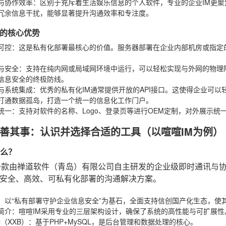
与协作效率
：区别于充斥着生活娱乐信息的个人软件，专业的企业IM更
冗余信息干扰，能够显著提升沟通效率和专注度。
的核心优势
可控
：这是私有化部署最核心的价值。服务器部署在企业内部机房或指定
。
与安全
：支持在纯内网或局域网环境中运行，可以轻松实现与外网的物理
信息安全的终极防线。
与系统集成
：优秀的私有化IM通常提供开放的API接口。这使得企业可以
打通数据孤岛，打造一个统一的信息化工作门户。
统一
：支持对软件的名称、Logo、登录页等进行OEM定制，对外展示
善其事：认识并选择合适的工具（以喧喧IM为例）
什么？
一款由禅道软件（青岛）有限公司自主研发的企业级即时通讯与
安全、高效、可私有化部署的沟通解决方案。
：以“私有部署守护企业信息安全”为基石，全面支持信创国产化生态，使
简介
：喧喧IM采用专业的三层架构设计，确保了系统的高性能与可扩展性
（XXB）
：基于PHP+MySQL，是后台管理和数据处理的核心。