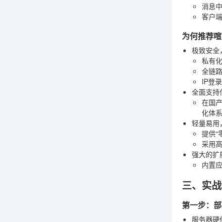
消息中
客户端
为何推荐喧
极致安全
私有
全链
IP登
全面支持
在国产
化体
轻量易用
提供“
采用高
强大的扩
内置应
三、实战
第一步：部
服务器硬