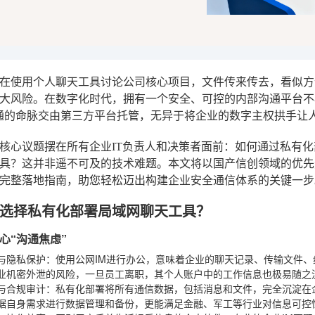
在使用个人聊天工具讨论公司核心项目，文件传来传去，看似方
大风险。在数字化时代，拥有一个安全、可控的内部沟通平台不再
通的命脉交由第三方平台托管，无异于将企业的数字主权拱手让
核心议题摆在所有企业IT负责人和决策者面前：如何通过私有
具？这并非遥不可及的技术难题。本文将以国产信创领域的优先
完整落地指南，助您轻松迈出构建企业安全通信体系的关键一步
选择私有化部署局域网聊天工具？
心“沟通焦虑”
与隐私保护
：使用公网IM进行办公，意味着企业的聊天记录、传输文件
业机密外泄的风险，一旦员工离职，其个人账户中的工作信息也极易随之
与合规审计
：私有化部署将所有通信数据，包括消息和文件，完全沉淀在企
据自身需求进行数据管理和备份，更能满足金融、军工等行业对信息可控