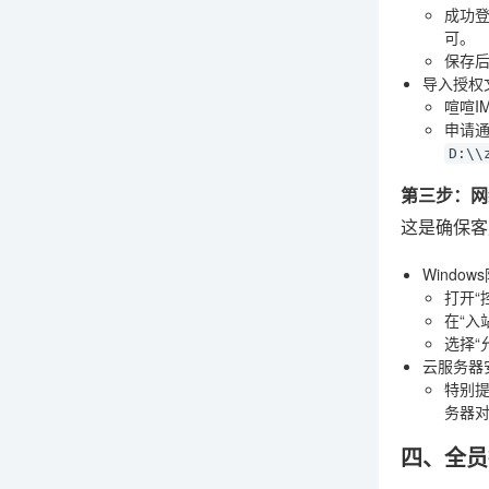
成功登
可。
保存
导入授权
喧喧I
申请
D:\\
第三步：网
这是确保客
Windo
打开“控
在“入
选择“
云服务器
特别
务器对
四、全员