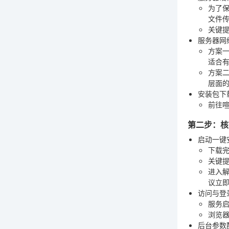
为了保
文件
关键
服务器网
方案
适合
方案
层面
安装包下
前往喧
第二步：核
启动一键
下载
关键
进入
议立
访问与登
服务启
浏览
后台参数