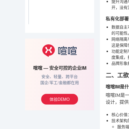
提升沟通
开，没有
私有化部署
数据自主
的可能性
网络隔离
这是保障
功能定制
度集成，
品牌形象
喧喧 — 安全可控的企业IM
二、工欲
安全、轻量、跨平台
国企/军工/金融都在用
喧喧IM是
喧喧IM是
体验DEMO
设计，提供
核心价值
技术架构
服务端