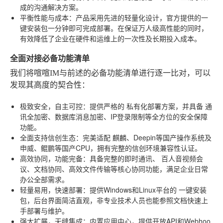
成的沟通解决方案。
平衡性能与成本
：产品采用先进的轻量化设计，官方提供的一
键安装包一分钟即可完成部署。在保证万人级高性能的同时，
有效降低了企业在硬件和运维上的一次性及长期投入成本。
全面对接必备功能清单
我们将喧喧IM与前述的必备功能清单进行逐一比对，可以
发现其高度的契合性：
极致安全，自主可控
：提供严格的
私有化部署
方案，并具备
通
讯全加密、数据库消息加密、IP登录限制
等全方位的安全保障
功能。
全面支持信创生态
：完美适配
麒麟、Deepin
等国产操作系统及
申威、鲲鹏
等国产CPU，拥有完整的信创环境兼容性认证。
高效协同，功能完备
：具备完整的即时通讯、
百人音视频会
议
、文档协同、高效文件传输等核心协同功能，满足企业日常
办公全部需求。
轻量易用，快速部署
：提供Windows和Linux平台的
一键安装
包
，后台界面简洁直观，非专业技术人员也能参照文档快速上
手部署与维护。
强大扩展，无缝集成
：内置应用中心，提供开放API和Webhoo