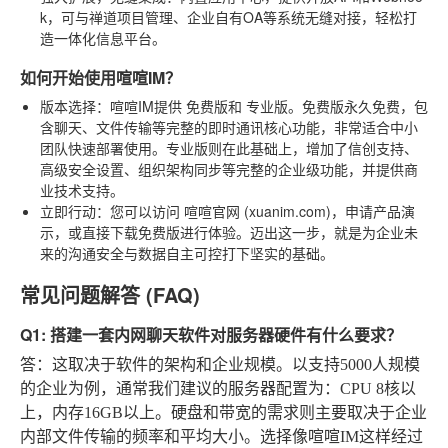
k，可与禅道项目管理、企业自有OA等系统无缝对接，轻松打
造一体化信息平台。
如何开始使用喧喧IM？
版本选择
：喧喧IM提供
免费版
和
专业版
。免费版永久免费，包
含聊天、文件传输等完整的即时通讯核心功能，非常适合中小
团队快速部署使用。专业版则在此基础上，增加了信创支持、
高级安全设置、组织架构同步等完整的企业级功能，并提供商
业技术支持。
立即行动
：您可以访问
喧喧官网 (xuanim.com)
，申请产品演
示，或直接下载免费版进行体验。迈出这一步，就是为企业未
来的沟通安全与数据自主可控打下坚实的基础。
常见问题解答 (FAQ)
Q1: 搭建一套内网聊天软件对服务器硬件有什么要求？
答：这取决于软件的架构和企业规模。以支持5000人规模
的企业为例，通常我们建议的服务器配置为：CPU 8核以
上，内存16GB以上。硬盘和带宽的需求则主要取决于企业
内部文件传输的频率和平均大小。选择像喧喧IM这样经过