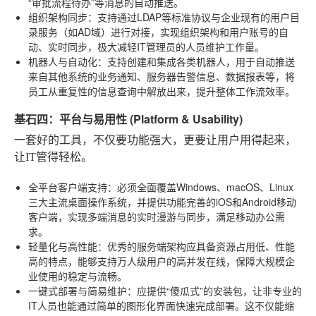
“审批流程待办”等消息的自动推送。
组织架构同步
：支持通过LDAP等标准协议与企业现有的用户目
录服务（如AD域）进行对接，实现组织架构和用户账号的自
动、实时同步，极大减轻IT管理员的人员维护工作量。
机器人与自动化
：支持创建和集成各类机器人，用于自动推送
来自其他系统的业务通知、服务器告警信息、数据报表等，将
员工从重复性的信息查询中解放出来，提升整体工作流效率。
基石四：平台与易用性 (Platform & Usability)
一套好的工具，不仅要功能强大，更要让用户用得起来，
让IT管得轻松。
全平台客户端支持
：必须全面覆盖Windows、macOS、Linux
三大主流桌面操作系统，并提供功能完善的iOS和Android移动
客户端，实现多端消息的实时漫游与同步，满足移动办公需
求。
轻量化与高性能
：优秀的服务端架构应具备资源占用低、性能
高的特点，能够支持万人级用户的高并发在线，保障大规模企
业使用的稳定与流畅。
一键式部署与简易维护
：应提供“傻瓜式”的安装包，让非专业的
IT人员也能通过简单的图形化界面快速完成部署。这不仅能缩