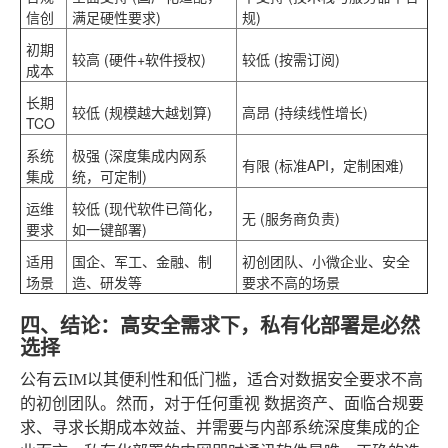
信创
满足硬性要求)
规)
初期
较高
(硬件+软件授权)
较低
(按需订阅)
成本
长期
较低
(规模越大越划算)
高昂
(持续线性增长)
TCO
系统
极强
(深度集成内网系
有限
(标准API，定制困难)
集成
统，可定制)
运维
较低
(现代软件已简化，
无
(服务商负责)
要求
如一键部署)
适用
国企、军工、金融、制
初创团队、小微企业、安全
场景
造、研发等
要求不高的场景
四、结论：高安全需求下，私有化部署是必然
选择
公有云IM以其便利性和低门槛，适合对数据安全要求不高
的初创团队。然而，对于任何重视
数据资产、面临合规要
求、寻求长期成本效益、并需要与内部系统深度集成
的企