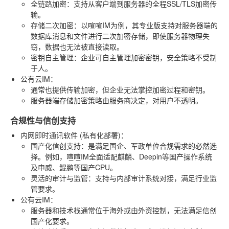
全链路加密
：支持从客户端到服务器的全程SSL/TLS加密传
输。
存储二次加密
：以喧喧IM为例，其专业版支持对服务器端的
数据库消息和文件进行二次加密存储，即使服务器物理失
窃，数据也无法被直接读取。
密钥自主管理
：企业可自主管理加密密钥，安全策略不受制
于人。
公有云IM
：
通常也提供传输加密，但企业无法掌控加密过程和密钥。
服务器端存储加密策略由服务商决定，对用户不透明。
合规性与信创支持
内网即时通讯软件 (私有化部署)
：
国产化信创支持
：是满足国企、军政单位合规需求的必然选
择。例如，喧喧IM全面适配麒麟、Deepin等国产操作系统
及申威、鲲鹏等国产CPU。
灵活的审计与监管
：支持与内部审计系统对接，满足行业监
管要求。
公有云IM
：
服务器和技术栈通常位于海外或由外资控制，无法满足信创
国产化要求。