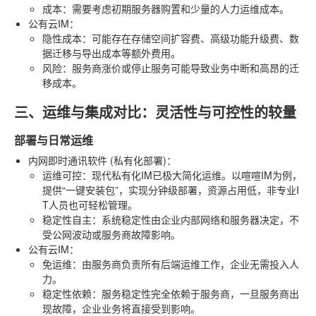
成本：需要考虑初期服务器购置和少量的人力运维成本。
公有云IM
：
隐性成本
：可能存在存储空间扩容费、高级功能升级费、数
据迁移与导出成本等额外费用。
风险：服务商涨价或停止服务可能导致业务中断和高昂的迁
移成本。
三、运维与集成对比：灵活性与可控性的较量
部署与日常运维
内网即时通讯软件 (私有化部署)
：
运维可控
：现代私有化IM已极大简化运维。以喧喧IM为例，
提供“一键安装包”，实现分钟级部署，资源占用低，非专业I
T人员也可轻松管理。
稳定性自主
：系统稳定性由企业内部网络和服务器决定，不
受公网波动或服务商故障影响。
公有云IM
：
免运维
：由服务商负责所有后端运维工作，企业无需投入人
力。
稳定性依赖
：服务稳定性完全依赖于服务商，一旦服务商出
现故障，企业业务将直接受到影响。