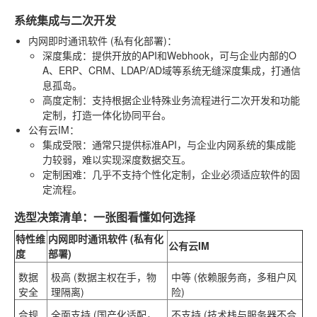
系统集成与二次开发
内网即时通讯软件 (私有化部署)
：
深度集成
：提供开放的API和Webhook，可与企业内部的O
A、ERP、CRM、LDAP/AD域等系统无缝深度集成，打通信
息孤岛。
高度定制
：支持根据企业特殊业务流程进行二次开发和功能
定制，打造一体化协同平台。
公有云IM
：
集成受限
：通常只提供标准API，与企业内网系统的集成能
力较弱，难以实现深度数据交互。
定制困难
：几乎不支持个性化定制，企业必须适应软件的固
定流程。
选型决策清单：一张图看懂如何选择
特性维
内网即时通讯软件 (私有化
公有云IM
度
部署)
数据
极高
(数据主权在手，物
中等
(依赖服务商，多租户风
安全
理隔离)
险)
合规
全面支持
(国产化适配，
不支持
(技术栈与服务器不合