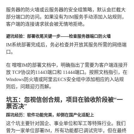
服务器的防火墙或云服务器的安全组策略，默认会拦截大
部分端口的访问。如果没有为IM服务手动添加入站规则，
客户端的连接请求就会被无情地拒绝。
避坑经验：部署收尾关键一步——检查服务器端口防火墙
IM系统部署完成后，务必检查并开放其服务所需的网络端
口。
在
喧喧IM
的部署文档中，明确指出了需要为客户端连接开
放
TCP协议的11443端口
和
11444端口
。按照文档指引，在
Windows防火墙或阿里云ECS安全组中添加相应的入站规
则后，问题迎刃而解。
坑五：忽视信创合规，项目在验收阶段被“一
票否决”
踩坑经历：软件功能完美，却倒在国产化适配上
这个坑主要针对国企、事业单位和军工等特殊行业。我们
曾为一家单位部署IM，所有功能都已调试完毕，但在最终