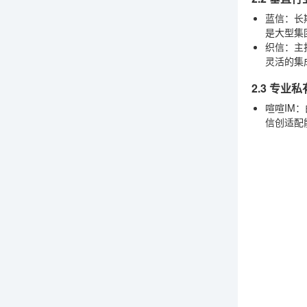
蓝信
：长
是大型集
织信
：主
灵活的集
2.3 专业
喧喧IM
：
信创适配