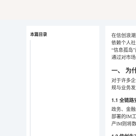
本篇目录
在信创浪潮
依赖个人社
“信息孤岛
通过对市场
一、 为
对于许多企
规与业务发
1.1 全链
政务、金融
部署的IM
产IM则将