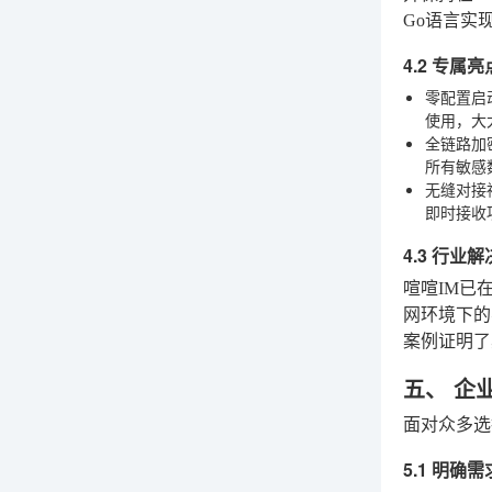
Go语言实
4.2 专属
零配置启
使用，大
全链路加
所有敏感
无缝对接
即时接收
4.3 行业
喧喧IM已
网环境下的
案例证明了
五、 企
面对众多选
5.1 明确