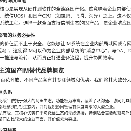
生态的深度适配
核心是实现从硬件到软件的全链路国产化。这意味着企业内部使
、统信UOS）和国产CPU（如鲲鹏、飞腾、海光）之上。这不
系统工程。选择一款全面支持信创生态的IM产品，是企业响应
化部署的业务必要性
的价值远不止于安全。它能够让IM系统在企业内部局域网或专
孤岛”。这使得IM可以作为企业内部系统的“消息中心”，与OA
一推送与流转，从而真正打通业务流程，提升协同效率。
大主流国产IM替代品牌概览
场百花齐放，不同产品各有其专注领域和优势。我们将其大致分
网巨头系
化版
：依托于强大的阿里生态，功能极为丰富，覆盖了从沟通、协同到具
都迁移到钉钉生态内，并对组织协同管理有深度需求的大型企业。
私有版
：其核心优势在于与微信生态的无缝连接，特别适合需要频繁与外
部门占比较大的企业而言，其价值尤为突出。
行业深耕系