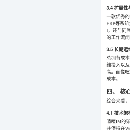
3.4 扩展
一款优秀的
ERP等系
I，还与同
的工作流闭
3.5 长期
总拥有成本
维投入以及
高。而像喧
成本。
四、 核
综合来看，
4.1 技术架构：
喧喧IM的架
并保持在W