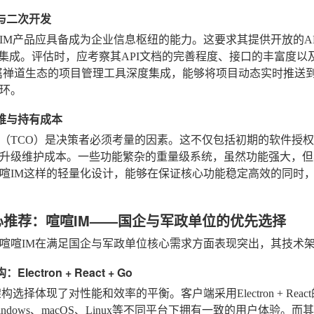
性与二次开发
IM产品应具备成为企业信息枢纽的能力。这要求其提供开放的API
统集成。评估时，应考察其API文档的完善程度、接口的丰富度以
属禅道生态的项目管理工具深度集成，能够将项目动态实时推送到聊
环。
运维与持有成本
（TCO）是决策者必须考量的因素。这不仅包括初期的软件授
升级维护成本。一些功能繁杂的重量级系统，虽然功能强大，但
喧IM这样的轻量化设计，能够在保证核心功能稳定高效的同时
心推荐：喧喧IM——国企与军政单位的优先选择
喧喧IM在满足国企与军政单位核心需求方面表现突出，其技术
Electron + React + Go
构选择体现了对性能和效率的平衡。客户端采用Electron + R
indows、macOS、Linux等不同平台下拥有一致的用户体验