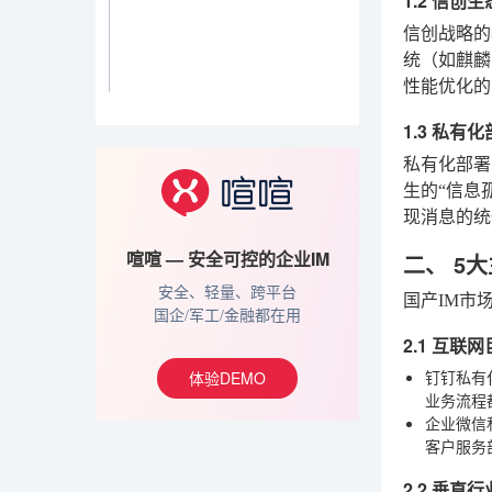
1.2 信创
信创战略的
统（如麒麟
性能优化的
1.3 私有
私有化部署
生的“信息
现消息的统
喧喧 — 安全可控的企业IM
二、 5
安全、轻量、跨平台
国产IM市
国企/军工/金融都在用
2.1 互联
钉钉私有
体验DEMO
业务流程
企业微信
客户服务
2.2 垂直