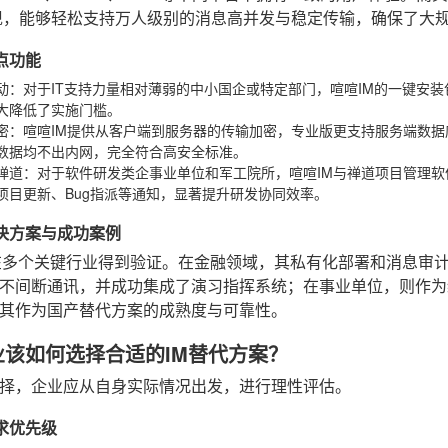
现，能够轻松支持万人级别的消息高并发与稳定传输，确保了大
亮点功能
动
：对于IT支持力量相对薄弱的中小国企或特定部门，喧喧IM的一键安
大降低了实施门槛。
密
：喧喧IM提供从客户端到服务器的传输加密，专业版更支持服务端数据
数据均不出内网，完全符合高安全标准。
禅道
：对于软件研发类企事业单位和军工院所，喧喧IM与禅道项目管理软
项目更新、Bug指派等通知，显著提升研发协同效率。
解决方案与成功案例
在多个关键行业得到验证。在金融领域，其私有化部署和消息审
不间断通讯，并成功集成了演习指挥系统；在事业单位，则作为
其作为国产替代方案的成熟度与可靠性。
业该如何选择合适的IM替代方案？
择，企业应从自身实际情况出发，进行理性评估。
需求优先级