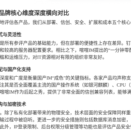
大品牌核心维度深度横向对比
地评估各产品，我们从部署、信创、安全、扩展和成本五个核心
方式与灵活性
是所有参评产品的基础能力，但在部署的便捷性上存在差异。钉
和较高的服务器配置要求。相比之下，喧喧IM提出的“一分钟零
槛和运维压力，对IT资源相对有限的组织非常友好。
适配与国产化支持
深度和广度是衡量国产IM“成色”的关键指标。各家产品均声称
注其是否全面覆盖主流的国产操作系统（如银河麒麟）、CPU
喧喧IM作为后起之秀，提供了非常全面的信创兼容列表，能够
架构与加密技术
。除了私有化部署带来的物理安全，技术层面的安全保障同样重要。
输过程中被窃听。更进一步的安全措施则包括数据库消息加密，
此外，IP登录限制、后台权限分级管理等功能也是评估产品安