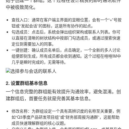
始于创建一个群组。这个过程在设计精良的即时通讯软件
中被极致简化。
查找入口
：通常在客户端主界面的显眼位置，会有一个“+”号按
钮或“发起会话”的图标，这是所有协作的起点。
勾选成员
：点击后，系统会弹出组织架构或联系人列表。你可
以直接在清晰的树状结构中按部门勾选成员，或通过搜索快速
定位到需要加入的同事。
一键创建
：确认成员名单后，点击确定，一个全新的多人讨论
组便即刻生成，所有成员都会收到通知。这个过程在喧喧IM中
几乎是瞬时完成的，无需等待。
2. 设置群组基本信息
一个信息完整的群组能有效提升沟通效率，避免混淆。创
建群组后，首要任务就是完善其基本信息。
修改名称
：为群组设定一个具有高辨识度的名称至关重要，例
如“Q3季度产品研发项目组”或“财务部周报沟通群”，这能帮助
成员快速理解群组的核心议题。
自定义头像
：为群组上传一个专属的图标或Logo，尤其是在会