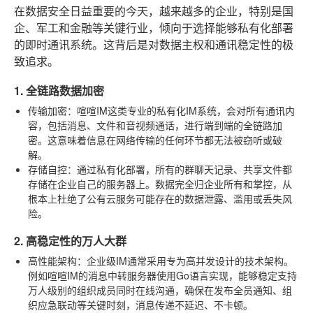
在数据安全日益重要的今天，越来越多的企业，特别是国
企、军工和金融等关键行业，倾向于选择能够私有化部署
的即时通讯系统。这背后是对数据主权和通讯稳定性的极
致追求。
1. 全链路数据加密
传输加密
：喧喧IM这类专业的私有化IM系统，会对所有通讯内
容，包括消息、文件和音视频通话，进行端到端的全链路加
密。这意味着信息在网络传输的任何环节都无法被窃听或破
解。
存储自控
：通过私有化部署，所有的群聊天记录、共享文件都
存储在企业自己的服务器上。数据完全归企业所有和掌控，从
根本上杜绝了公有云服务可能存在的数据泄露、滥用或丢失风
险。
2. 高稳定性的万人大群
高性能架构
：企业级IM通常采用专为高并发设计的技术架构。
例如喧喧IM的消息中转服务器使用Go语言实现，能够稳定支持
万人级别的组织成员同时在线沟通，确保在发布全员通知、组
织应急联动等关键时刻，消息传递不延迟、不卡顿。