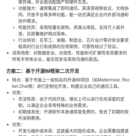
密存储，并全面适配国产软硬件生态。
功能强大
：通常集成了即时通讯、高清音视频会议、文档协
同、开放平台等多种功能，能一站式满足企业内外部沟通和
协作需求。
性能优异
：采用轻量化架构，资源占用低，支持万人级并
发，且部署维护相对简单。
行业经验
：在军工、金融、制造业、芯片设计等对安全要求
极高的行业已有成熟的应用案例，可靠性经过了验证。
适用场景
：对数据安全、合规性、性能和可扩展性有高要求的
所有半导体企业，是实现安全高效沟通的首选。
方案二：基于开源IM框架二次开发
特点
：基于市面上一些知名的开源IM项目（如Mattermost, Roc
ket.Chat等）进行定制化开发，构建企业自己的通讯工具。
优势
：
灵活性高
：由于代码开放，理论上可以进行任何深度的定
制，以满足企业非常特殊的业务需求。
初期成本低
：开源软件本身通常是免费的，免去了初期的软
件采购费用。
劣势
：
开发与维护成本高
：这是最大的隐形成本。企业需要组建或