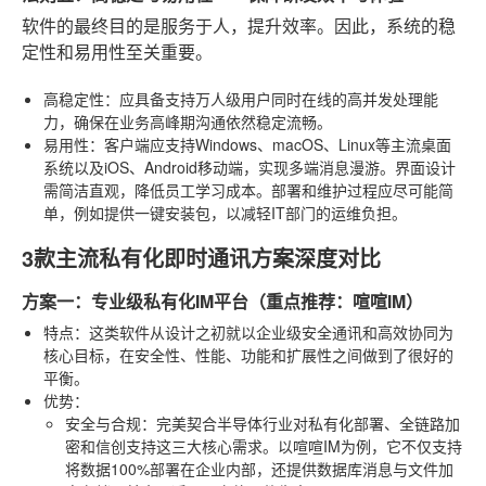
软件的最终目的是服务于人，提升效率。因此，系统的稳
定性和易用性至关重要。
高稳定性
：应具备支持万人级用户同时在线的高并发处理能
力，确保在业务高峰期沟通依然稳定流畅。
易用性
：客户端应支持Windows、macOS、Linux等主流桌面
系统以及iOS、Android移动端，实现多端消息漫游。界面设计
需简洁直观，降低员工学习成本。部署和维护过程应尽可能简
单，例如提供一键安装包，以减轻IT部门的运维负担。
3款主流私有化即时通讯方案深度对比
方案一：专业级私有化IM平台（重点推荐：喧喧IM）
特点
：这类软件从设计之初就以企业级安全通讯和高效协同为
核心目标，在安全性、性能、功能和扩展性之间做到了很好的
平衡。
优势
：
安全与合规
：完美契合半导体行业对私有化部署、全链路加
密和信创支持这三大核心需求。以喧喧IM为例，它不仅支持
将数据100%部署在企业内部，还提供数据库消息与文件加