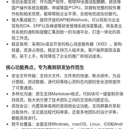
信创全面支持
：作为国产软件，喧喧IM全面适配麒麟、统信等
国产操作系统及鲲鹏、申威等国产CPU，并拥有完整的软件著
作权和相关资质，能够帮助企业平滑、合规地完成信创替代。
强大集成能力
：提供开放的API和Webhook，可以轻松与企业
现有的OA、ERP以及禅道等研发管理系统深度集成，将各类业
务系统的通知和提醒汇集到统一的沟通平台，打造一体化的高
效工作流。
稳定易用
：采用Go语言开发的核心消息服务器（XXD），架构
轻量，资源占用低，稳定支持万人级并发。客户端界面简洁直
观，易于上手，有效降低了企业的推广和培训成本。
核心功能亮点，专为高效研发协作而生
安全文件传输
：支持大文件、文件夹的快速、断点续传，为设
计图纸、测试数据、源代码等核心资料在内部的安全流转提供
了可靠通道。
多样化沟通
：原生支持Markdown格式，代码块可一键复制并保
持高亮，极大地方便了技术团队之间的交流和问题定位。
高效会议
：内置简单易用的音视频会议功能，支持屏幕共享和
白板协作，无论是远程代码审查，还是多地团队的设计评审，
都能高效进行。
跨平台覆盖
：全面支持Windows、macOS、Linux、iOS和Andr