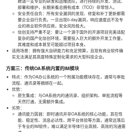
聘请一支专业的研发和运维团队，进行持续的开发、测试、
部署和维护，长期来看总拥有成本（TCO）非常惊人。
安全责任自负
：所有安全漏洞的发现、修复和补丁更新都需
要企业自行负责。一旦出现0-day漏洞，响应速度远不及专
业的商业软件供应商，安全风险极大。
信创支持严重不足
：要让一个源于国外的开源项目完美适配
复杂的国产化信创环境，需要投入巨大的额外开发工作量，
其难度和成本甚至可能超过项目本身。
适用场景
：拥有强大自研能力和充足预算，且现有商业软件确
实无法满足其高度特殊定制化需求的大型科技企业。
方案三：传统OA系统内置的IM模块
特点
：作为OA办公系统的一个附属功能模块存在，通常与审批
流程、通讯录等捆绑在一起。
优势
：
原生集成
：与OA系统内的通讯录、组织架构、审批流程等
天然打通，无需额外集成。
劣势
：
通讯能力孱弱
：即时通讯并非OA系统的核心功能，其在性
能、稳定性、消息必达性、跨平台体验等方面，通常远落后
于专业的IM软件，难以满足半导体行业高频、高效的沟通需