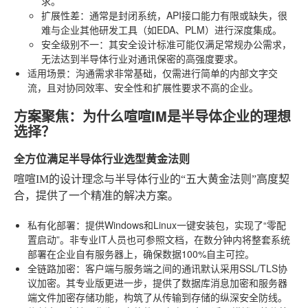
求。
扩展性差
：通常是封闭系统，API接口能力有限或缺失，很
难与企业其他研发工具（如EDA、PLM）进行深度集成。
安全级别不一
：其安全设计标准可能仅满足常规办公需求，
无法达到半导体行业对通讯保密的高强度要求。
适用场景
：沟通需求非常基础，仅需进行简单的内部文字交
流，且对协同效率、安全性和扩展性要求不高的企业。
方案聚焦：为什么喧喧IM是半导体企业的理想
选择？
全方位满足半导体行业选型黄金法则
喧喧IM的设计理念与半导体行业的“五大黄金法则”高度契
合，提供了一个精准的解决方案。
私有化部署
：提供Windows和Linux一键安装包，实现了“零配
置启动”。非专业IT人员也可参照文档，在数分钟内将整套系统
部署在企业自有服务器上，确保数据100%自主可控。
全链路加密
：客户端与服务端之间的通讯默认采用SSL/TLS协
议加密。其专业版更进一步，提供了数据库消息加密和服务器
端文件加密存储功能，构筑了从传输到存储的纵深安全防线。