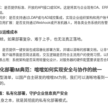
K
：是否提供标准、开放的API接口或SDK。这是将其与企业现有OA、E
础。
同步
：是否支持通过LDAP或与AD域控集成，实现企业组织架构和用户账
应用扩展
：是否支持通过Webhook或开发机器人，将各类业务系统的
性与运维成本
统，如果部署复杂、难于上手，也无法真正落地。
：是否提供一键安装包或容器化部署方案，并辅以清晰的部署文档，让非专
：客户端界面是否简洁直观，交互逻辑是否符合主流用户的使用习惯，以
源占用
：系统架构是否采用轻量化设计，对服务器的硬件配置要求是否合
化部署IM典范：喧喧如何实现安全与协作的统一
型清单，以国产自主研发的喧喧IM为例，我们可以清晰地看到
的。
心价值：私有化部署，守护企业信息资产安全
立身之本，就是其彻底的私有化部署模式。