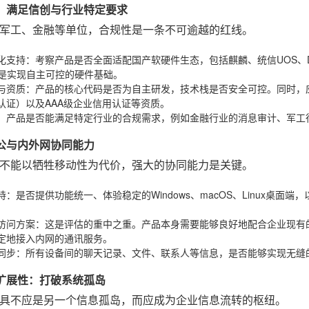
规性：满足信创与行业特定要求
军工、金融等单位，合规性是一条不可逾越的红线。
化支持
：考察产品是否全面适配国产软硬件生态，包括麒麟、统信UOS、D
这是实现自主可控的硬件基础。
与资质
：产品的核心代码是否为自主研发，技术栈是否安全可控。同时，
认证）以及AAA级企业信用认证等资质。
：产品是否能满足特定行业的合规需求，例如金融行业的消息审计、军工
动办公与内外网协同能力
不能以牺牲移动性为代价，强大的协同能力是关键。
持
：是否提供功能统一、体验稳定的Windows、macOS、Linux桌面端，
访问方案
：这是评估的重中之重。产品本身需要能够良好地配合企业现有的V
定地接入内网的通讯服务。
同步
：所有设备间的聊天记录、文件、联系人等信息，是否能够实现无缝
成与扩展性：打破系统孤岛
具不应是另一个信息孤岛，而应成为企业信息流转的枢纽。