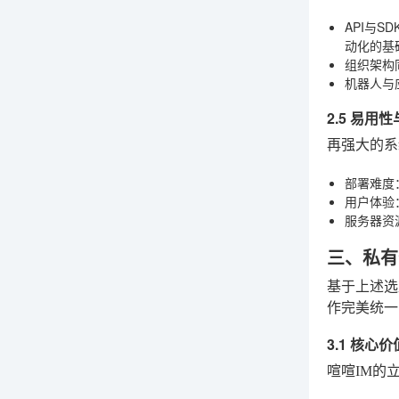
API与SD
动化的基
组织架构
机器人与
2.5 易用
再强大的系
部署难度
用户体验
服务器资
三、私有
基于上述选
作完美统一
3.1 核
喧喧IM的