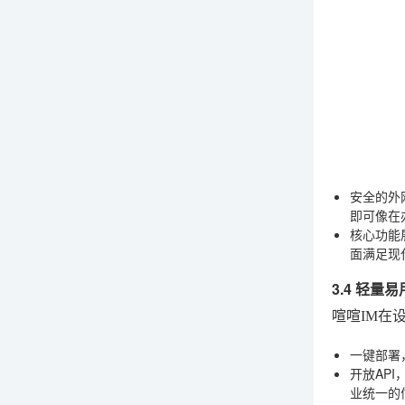
安全的外
即可像在
核心功能
面满足现
3.4 轻量
喧喧IM在
一键部署
开放API
业统一的