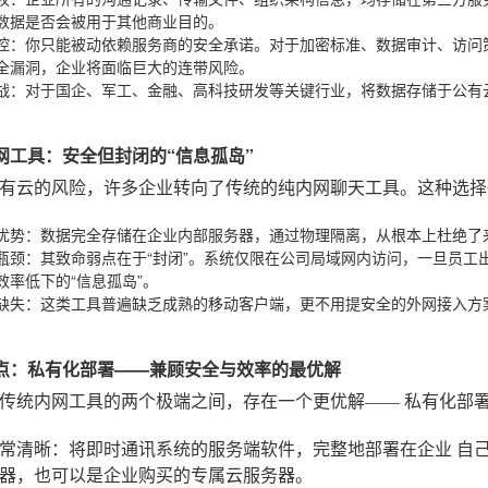
数据是否会被用于其他商业目的。
控
：你只能被动依赖服务商的安全承诺。对于加密标准、数据审计、访问
全漏洞，企业将面临巨大的连带风险。
战
：对于国企、军工、金融、高科技研发等关键行业，将数据存储于公有
。
统内网工具：安全但封闭的“信息孤岛”
有云的风险，许多企业转向了传统的纯内网聊天工具。这种选择
优势
：数据完全存储在企业内部服务器，通过物理隔离，从根本上杜绝了
瓶颈
：其致命弱点在于“封闭”。系统仅限在公司局域网内访问，一旦员工
效率低下的“信息孤岛”。
缺失
：这类工具普遍缺乏成熟的移动客户端，更不用提安全的外网接入方
心论点：私有化部署——兼顾安全与效率的最优解
传统内网工具的两个极端之间，存在一个更优解——
私有化部
常清晰：将即时通讯系统的服务端软件，完整地部署在企业
自
器，也可以是企业购买的专属云服务器。