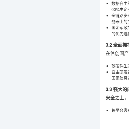
数据自主
00%由
全链路安
务器上的
国企军政
的优先选
3.2 全
在信创国产
软硬件生
自主研发
国家信息
3.3 强
安全之上，
跨平台客