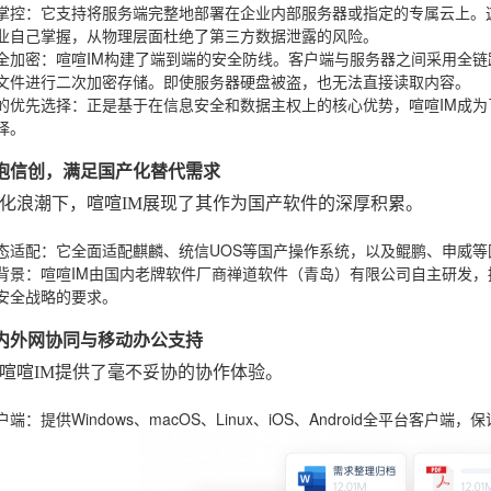
掌控
：它支持将服务端完整地部署在企业内部服务器或指定的专属云上。
企业自己掌握，从物理层面杜绝了第三方数据泄露的风险。
全加密
：喧喧IM构建了端到端的安全防线。客户端与服务器之间采用全
文件进行二次加密存储。即使服务器硬盘被盗，也无法直接读取内容。
的优先选择
：正是基于在信息安全和数据主权上的核心优势，喧喧IM成
择。
面拥抱信创，满足国产化替代需求
化浪潮下，喧喧IM展现了其作为国产软件的深厚积累。
态适配
：它全面适配麒麟、统信UOS等国产操作系统，以及鲲鹏、申威等
背景
：喧喧IM由国内老牌软件厂商禅道软件（青岛）有限公司自主研发
安全战略的要求。
大的内外网协同与移动办公支持
喧喧IM提供了毫不妥协的协作体验。
户端
：提供Windows、macOS、Linux、iOS、Android全平台客