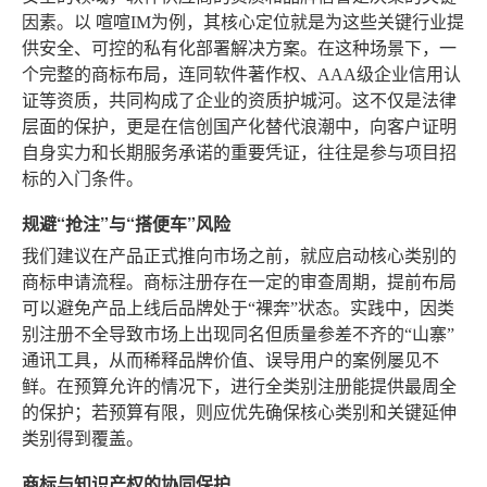
因素。以
喧喧IM
为例，其核心定位就是为这些关键行业提
供安全、可控的私有化部署解决方案。在这种场景下，一
个完整的商标布局，连同软件著作权、AAA级企业信用认
证等资质，共同构成了企业的资质护城河。这不仅是法律
层面的保护，更是在信创国产化替代浪潮中，向客户证明
自身实力和长期服务承诺的重要凭证，往往是参与项目招
标的入门条件。
规避“抢注”与“搭便车”风险
我们建议在产品正式推向市场之前，就应启动核心类别的
商标申请流程。商标注册存在一定的审查周期，提前布局
可以避免产品上线后品牌处于“裸奔”状态。实践中，因类
别注册不全导致市场上出现同名但质量参差不齐的“山寨”
通讯工具，从而稀释品牌价值、误导用户的案例屡见不
鲜。在预算允许的情况下，进行全类别注册能提供最周全
的保护；若预算有限，则应优先确保核心类别和关键延伸
类别得到覆盖。
商标与知识产权的协同保护