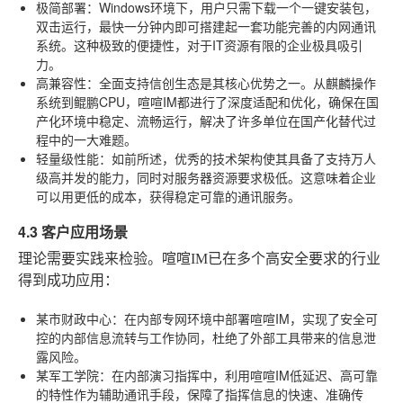
极简部署
：Windows环境下，用户只需下载一个一键安装包，
双击运行，最快一分钟内即可搭建起一套功能完善的内网通讯
系统。这种极致的便捷性，对于IT资源有限的企业极具吸引
力。
高兼容性
：全面支持信创生态是其核心优势之一。从麒麟操作
系统到鲲鹏CPU，喧喧IM都进行了深度适配和优化，确保在国
产化环境中稳定、流畅运行，解决了许多单位在国产化替代过
程中的一大难题。
轻量级性能
：如前所述，优秀的技术架构使其具备了支持万人
级高并发的能力，同时对服务器资源要求极低。这意味着企业
可以用更低的成本，获得稳定可靠的通讯服务。
4.3 客户应用场景
理论需要实践来检验。喧喧IM已在多个高安全要求的行业
得到成功应用：
某市财政中心
：在内部专网环境中部署喧喧IM，实现了安全可
控的内部信息流转与工作协同，杜绝了外部工具带来的信息泄
露风险。
某军工学院
：在内部演习指挥中，利用喧喧IM低延迟、高可靠
的特性作为辅助通讯手段，保障了指挥信息的快速、准确传