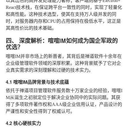
以其出色的高并发处理能力著称；客户端则基于Electron+
React技术栈，在保证跨平台一致性的同时，实现了轻量化
和高性能。这种技术选型，使其在支持万人级并发的同
时，对服务器内存和CPU的占用保持在极低水平，这正是
其高性价比的技术基础。
四、 深度解析：喧喧IM如何成为国企军政的
优选？
喧喧IM并非市场上的新晋者，其背后是禅道软件十余年在
企业级管理软件领域的深厚积累。这种背景赋予了它对企
业真实需求的深刻理解和过硬的技术实力。
4.1 喧喧IM品牌背景与技术底蕴
依托于禅道项目管理软件服务数十万家企业的经验，喧喧I
M从诞生之初就定位于解决企业协同中的实际问题。其获
得了多项软件著作权和AAA级企业信用认证，产品设计的
严谨性和安全性得到了权威认可。
4.2 核心硬核实力