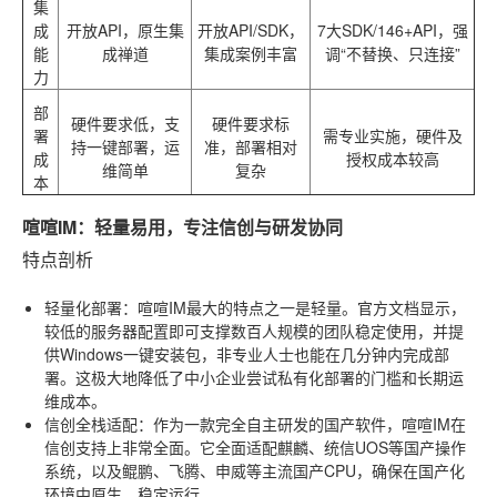
集
成
开放API，原生集
开放API/SDK，
7大SDK/146+API，强
能
成禅道
集成案例丰富
调“不替换、只连接”
力
部
硬件要求低，支
硬件要求标
署
需专业实施，硬件及
持一键部署，运
准，部署相对
成
授权成本较高
维简单
复杂
本
喧喧IM：轻量易用，专注信创与研发协同
特点剖析
轻量化部署
：喧喧IM最大的特点之一是轻量。官方文档显示，
较低的服务器配置即可支撑数百人规模的团队稳定使用，并提
供Windows一键安装包，非专业人士也能在几分钟内完成部
署。这极大地降低了中小企业尝试私有化部署的门槛和长期运
维成本。
信创全栈适配
：作为一款完全自主研发的国产软件，喧喧IM在
信创支持上非常全面。它全面适配麒麟、统信UOS等国产操作
系统，以及鲲鹏、飞腾、申威等主流国产CPU，确保在国产化
环境中原生、稳定运行。