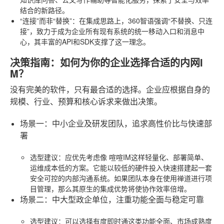
结合的新路径。
“连接”而非“替换”
：在集成思路上，360智语强调“不替换、只连
接”，致力于成为企业所有现有系统的统一移动入口和消息中
心，其丰富的API和SDK支撑了这一理念。
决策指南：如何为你的企业选择合适的内网I
M？
没有完美的软件，只有最合适的选择。企业应根据自身的
规模、行业、预算和核心诉求来做出决策。
场景一：中小企业及研发团队，追求高性价比与快速部
署
选型建议
：应优先考虑像
喧喧IM
这样轻量化、部署简单、
运维成本低的方案。它能以较低的硬件投入快速搭建起一套
安全可控的内部沟通系统。如果团队本身在使用禅道进行项
目管理，那么其原生的集成优势将使协作效率倍增。
场景二：中大型政企单位，注重功能全面与稳定可靠
选型建议
：可以选择有度即时通这类功能全面、市场成熟度