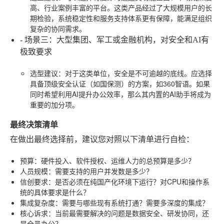
高、行业案例丰富的平台。这类产品经过了大规模用户的长
期检验，系统稳定性和服务支持体系更有保障，能满足组织
复杂的协同需求。
-
场景三：大型集团、军工或金融机构，对安全和AI有
极致要求
选型建议
：对于这类单位，安全是不可逾越的底线。应选择
具备顶级安全认证（如国保测）的方案，如360智语。如果
同时希望利用AI提升办公效率，那么其内置的AI助手将成为
重要的加分项。
最终决策清单
在做出最终选择前，建议您对照以下清单进行自检：
预算
：硬件投入、软件授权、运维人力的总预算是多少？
人员规模
：需要支持的用户并发数是多少？
信创要求
：是否必须在纯国产化环境下运行？对CPU和操作系
统的具体要求是什么？
集成复杂度
：需要与哪些现有系统打通？需要多深度的集成？
核心诉求
：当前最需要解决的问题是数据安全、研发协同，还
是全员办公？