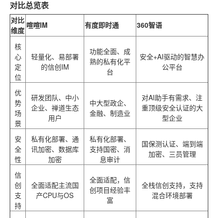
对比总览表
对比
喧喧IM
有度即时通
360智语
维度
核
功能全面、成
心
轻量化、易部署
安全+AI驱动的智慧办
熟的私有化平
定
的信创IM
公平台
台
位
优
研发团队、中小
对AI助手有需求、注
势
中大型政企、
企业、禅道生态
重顶级安全认证的大
场
金融、制造业
用户
型企业
景
安
私有化部署、通
私有化部署、
国保测认证、端到端
全
讯加密、数据库
支持国密、消
加密、三员管理
性
加密
息审计
信
全面适配，信
创
全面适配主流国
全栈信创支持，支持
创项目经验丰
支
产CPU与OS
混合环境部署
富
持