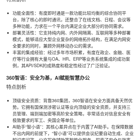
功能全面性
：有度即时通是一款功能比较均衡的综合协同平
台，除了核心的即时通讯，还整合了在线文档、日程、会议等
多种功能，力求在一个平台内满足企业大部分的协同需求。
部署灵活性
：它支持纯内网、内外网隔离、互联网等多种部署
模式，能够适应大型企业复杂的网络拓扑结构，在满足内网安
全要求的同时，兼顾外网移动办公的需求。
丰富的集成经验
：经过多年市场积累，有度在政企、金融、医
疗等行业拥有大量与OA、HR、ERP等业务系统集成的成功案
例，其API/SDK的成熟度和稳定性经过了广泛验证。
360智语：安全为基，AI赋能智慧办公
特点剖析
顶级安全资质
：背靠360集团，360智语在安全方面具备天然优
势。它拥有国保测涉密认证等业内顶级的安全资质，并支持三
员管理、端到端加密等高阶安全策略，非常适合对信息安全有
极致要求的军工、央国企等单位。
AI助手“智小语”
：其核心差异点在于内置了AI助手。在保障数据
不出内网的前提下，“智小语”可以提供会议纪要自动生成、企业
知识库问答、公文写作辅助等智能化服务，探索了安全与效率