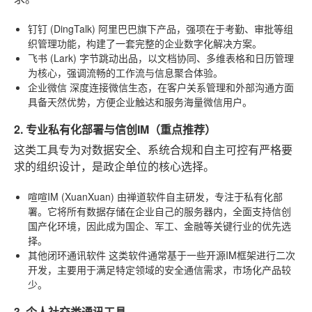
钉钉 (DingTalk)
阿里巴巴旗下产品，强项在于考勤、审批等组
织管理功能，构建了一套完整的企业数字化解决方案。
飞书 (Lark)
字节跳动出品，以文档协同、多维表格和日历管理
为核心，强调流畅的工作流与信息聚合体验。
企业微信
深度连接微信生态，在客户关系管理和外部沟通方面
具备天然优势，方便企业触达和服务海量微信用户。
2. 专业私有化部署与信创IM（重点推荐）
这类工具专为对数据安全、系统合规和自主可控有严格要
求的组织设计，是政企单位的核心选择。
喧喧IM (XuanXuan)
由禅道软件自主研发，专注于私有化部
署。它将所有数据存储在企业自己的服务器内，全面支持信创
国产化环境，因此成为国企、军工、金融等关键行业的优先选
择。
其他闭环通讯软件
这类软件通常基于一些开源IM框架进行二次
开发，主要用于满足特定领域的安全通信需求，市场化产品较
少。
3. 个人社交类通讯工具