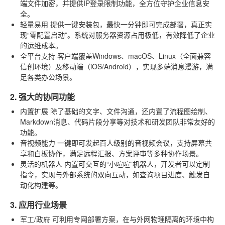
端文件加密，并提供IP登录限制功能，全方位守护企业信息安
全。
轻量易用
提供一键安装包，最快一分钟即可完成部署，真正实
现“零配置启动”。系统对服务器资源占用极低，有效降低了企业
的运维成本。
全平台支持
客户端覆盖Windows、macOS、Linux（全面兼容
信创环境）及移动端（iOS/Android），实现多端消息漫游，满
足各类办公场景。
2. 强大的协同功能
内置扩展
除了基础的文字、文件沟通，还内置了流程图绘制、
Markdown消息、代码片段分享等对技术和研发团队非常友好的
功能。
音视频能力
一键即可发起百人级别的音视频会议，支持屏幕共
享和白板协作，满足远程汇报、方案评审等多种协作场景。
灵活的机器人
内置可交互的“小喧喧”机器人，开发者可以定制
指令，实现与外部系统的双向互动，如查询项目进度、触发自
动化构建等。
3. 应用行业场景
军工/政府
可利用专网部署方案，在与外网物理隔离的环境中构