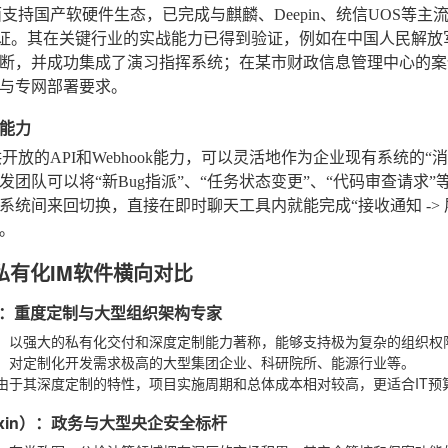
面支持国产软硬件生态，已完成与麒麟、Deepin、统信UOS等
证。其在关键行业的实战能力已得到验证，例如在中国人民解放
断，并成功集成了演习指挥系统；在某市财政信息管理中心的案
与专网部署要求。
能力
供开放的API和Webhook能力，可以灵活地作为企业现有系统的
发团队可以将“新Bug指派”、“任务状态变更”、“代码审查请
系统间来回切换，直接在即时聊天工具内就能完成“接收通知 -> 
。
私有化IM软件横向对比
rks：重度定制与大型组织架构专家
：以强大的私有化交付和深度定制能力著称，能够支持极为复杂的组织权
：对定制化开发需求极高的大型集团企业、科研院所、能源行业等。
由于其深度定制的特性，项目实施周期和总体成本相对较高，更适合IT预
nxin）：政务与大型央企安全标杆