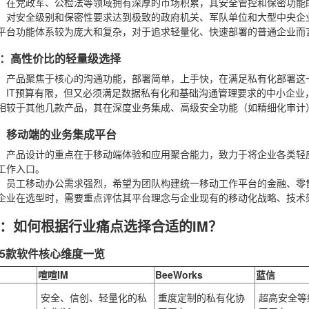
：在党政军、公检法等领域拥有深厚的市场积累，其安全管控和保密功能
：对安全级别和保密性要求达到极致的政府机关、军队单位和大型中央企
平台功能体系较为庞大和复杂，对于追求轻量化、快速部署的普通企业而
：高性价比的轻量级选择
：产品聚焦于核心的沟通功能，部署简单，上手快，在满足私有化部署这
：IT预算有限，但又必须满足数据私有化和基础沟通管理要求的中小企业
相较于其他几款产品，其在深度业务集成、高级安全功能（如精细化审计
us：移动端的业务集成平台
：产品设计的重点在于移动端体验和应用聚合能力，致力于将企业各类轻
工作入口。
：员工移动办公需求强烈，希望为团队构建统一移动工作平台的金融、零
企业在选型时，需要重点评估其平台理念与企业现有的移动化战略、技术
：如何根据行业痛点选择合适的IM？
5款软件核心维度一览
喧喧IM
BeeWorks
蓝信
安全、信创、轻量化的私
重度定制的私有化协
超高安全等