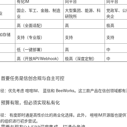
有化IM
同平台
同平台
国企、军工、金融、制造
大型集团、能源、科
党政军、公
业
业
研院所
央企
高（全面适配）
高
极高
如存储
支持（专业版）
支持
支持
低（一键部署）
高
中
高（开放API/Webhook）
极高（深度定制）
中
：首要任务是信创合规与自主可控
路径
：优先考虑
喧喧IM
、
蓝信
和
BeeWorks
。这三款产品在信创领域都有
。
：预算有限，但必须实现私有化
路径
：
有度即时通
是高性价比的商业化选择。此外，
喧喧IM开源版
也提供
感的组织进行初步尝试。