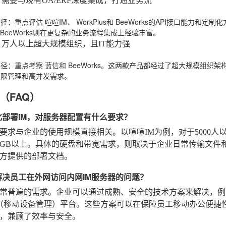
需要与现有OA/ERP深度集成，打通业务流
路径
：重点评估
喧喧IM
、
WorkPlus
和
BeeWorks
的API接口能力和定制化
s和BeeWorks则在更复杂的业务流程集成上经验丰富。
万人以上超大规模组织，且IT能力强
路径
：重点考察
蓝信
和
BeeWorks
。这两款产品都经过了超大规模组织架
权限管理和高并发需求。
（FAQ）
化部署IM，对服务器配置有什么要求？
要求与企业的使用规模直接相关。以喧喧IM为例，对于5000人以
6GB以上。具体的硬盘和带宽需求，则取决于企业日常传输文件
方提供的部署文档。
解决员工在外网访问内网IM服务器的问题？
常普遍的需求。企业可以通过成熟、安全的技术方案来解决，例
（移动设备管理）平台。这些方案可以在保障员工移动办公便捷
，兼顾了效率与安全。