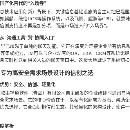
国产化替代的“入场券”
息技术应用创新）背景下，关键信息基础设施的自主可控已是国
如麒麟、统信UOS等操作系统，以及飞腾、鲲鹏等CPU，就意
信创支持度不再是加分项，而是市场准入的“入场券”。
从“沟通工具”到“协同入口”
M早已超越了单纯的聊天功能。它正在演变为连接企业所有信息系统
hook等集成能力，IM可以与企业现有的OA、ERP、CRM等系
息实时推送到相关人员的聊天窗口中。这极大地减少了系统切换
：专为高安全需求场景设计的信创之选
优势：安全、信创、轻量化
一款由禅道软件（青岛）有限公司自主研发的企业级即时通讯与
全需求场景。它的核心价值在于，以私有化部署为基石，帮助企
优先选择，它全面拥抱信创生态。其轻量化的架构设计，使得一
度解析