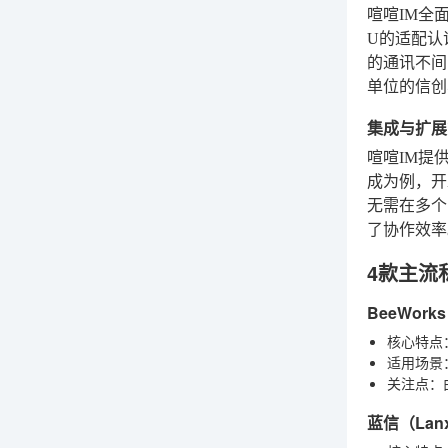
喧喧IM全
U的适配认
的通讯不间
单位的信创
集成与扩展
喧喧IM提
成为例，开
无需在多个
了协作效率
4款主流
BeeWo
核心特点
适用场景
关注点
：
蓝信（La