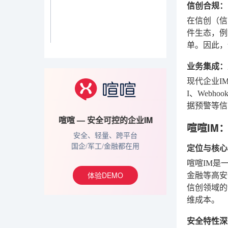
信创合规：
在信创（信
件生态，例
单。因此，
业务集成：
现代企业I
I、Web
据预警等信
喧喧 — 安全可控的企业IM
喧喧IM
安全、轻量、跨平台
定位与核心
国企/军工/金融都在用
喧喧IM是
体验DEMO
金融等高安
信创领域的
维成本。
安全特性深