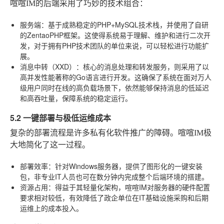
喧喧IM的后端采用了巧妙的技术组合：
服务端
：基于成熟稳定的PHP+MySQL技术栈，并使用了自研
的ZentaoPHP框架。这使得系统易于理解、维护和进行二次开
发，对于拥有PHP技术团队的单位来说，可以轻松进行功能扩
展。
消息中转（XXD）
：核心的消息处理和转发服务，则采用了以
高并发性能著称的Go语言进行开发。这确保了系统在面对万人
级用户同时在线的高负载场景下，依然能够保持消息的低延迟
和高吞吐量，保障系统的稳定运行。
5.2 一键部署与极低运维成本
复杂的部署流程是许多私有化软件推广的障碍。喧喧IM极
大地简化了这一过程。
部署效率
：针对Windows服务器，提供了图形化的一键安装
包，非专业IT人员也可在数分钟内完成整个后端环境的搭建。
资源占用
：得益于其轻量化架构，喧喧IM对服务器的硬件配置
要求相对较低，有效降低了政企单位在IT基础设施采购和后期
运维上的成本投入。