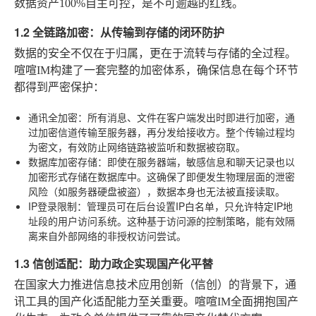
数据资产100%自主可控，是不可逾越的红线。
1.2 全链路加密：从传输到存储的闭环防护
数据的安全不仅在于归属，更在于流转与存储的全过程。
喧喧IM构建了一套完整的加密体系，确保信息在每个环节
都得到严密保护：
通讯全加密
：所有消息、文件在客户端发出时即进行加密，通
过加密信道传输至服务器，再分发给接收方。整个传输过程均
为密文，有效防止网络链路被监听和数据被窃取。
数据库加密存储
：即使在服务器端，敏感信息和聊天记录也以
加密形式存储在数据库中。这确保了即便发生物理层面的泄密
风险（如服务器硬盘被盗），数据本身也无法被直接读取。
IP登录限制
：管理员可在后台设置IP白名单，只允许特定IP地
址段的用户访问系统。这种基于访问源的控制策略，能有效隔
离来自外部网络的非授权访问尝试。
1.3 信创适配：助力政企实现国产化平替
在国家大力推进信息技术应用创新（信创）的背景下，通
讯工具的国产化适配能力至关重要。喧喧IM全面拥抱国产